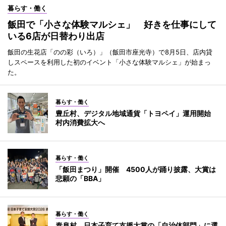
暮らす・働く
飯田で「小さな体験マルシェ」 好きを仕事にして
いる6店が日替わり出店
飯田の生花店「のの彩（いろ）」（飯田市座光寺）で8月5日、店内貸
しスペースを利用した初のイベント「小さな体験マルシェ」が始まっ
た。
暮らす・働く
豊丘村、デジタル地域通貨「トヨペイ」運用開始
村内消費拡大へ
暮らす・働く
「飯田まつり」開催 4500人が踊り披露、大賞は
悲願の「BBA」
暮らす・働く
泰阜村、日本子育て支援大賞の「自治体部門」に選