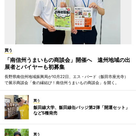
買う
「南信州うまいもの商談会」開催へ 遠州地域の出
展者とバイヤーも初募集
長野県南信州地域振興局が10月22日、エス・バード（飯田市座光寺）
で展示商談会「食の縁結び！南信州うまいもの商談会」を開く。
買う
飯田線大学、飯田線缶バッジ第2弾「開運セット」
など5種発売
買う