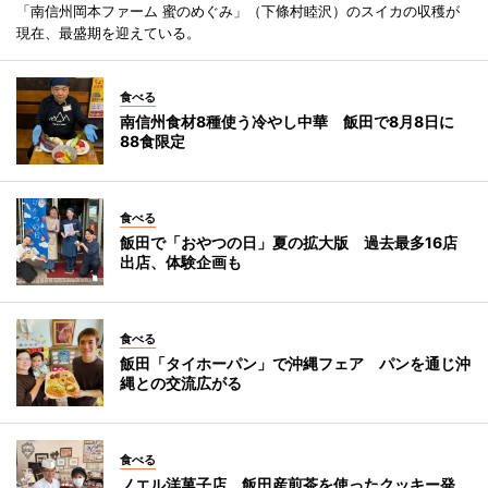
「南信州岡本ファーム 蜜のめぐみ」（下條村睦沢）のスイカの収穫が
現在、最盛期を迎えている。
食べる
南信州食材8種使う冷やし中華 飯田で8月8日に
88食限定
食べる
飯田で「おやつの日」夏の拡大版 過去最多16店
出店、体験企画も
食べる
飯田「タイホーパン」で沖縄フェア パンを通じ沖
縄との交流広がる
食べる
ノエル洋菓子店、飯田産煎茶を使ったクッキー発