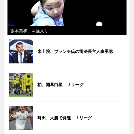
張本美和、４強入り
米上院、ブランチ氏の司法長官人事承認
柏、開幕白星 Ｊリーグ
町田、大勝で発進 Ｊリーグ