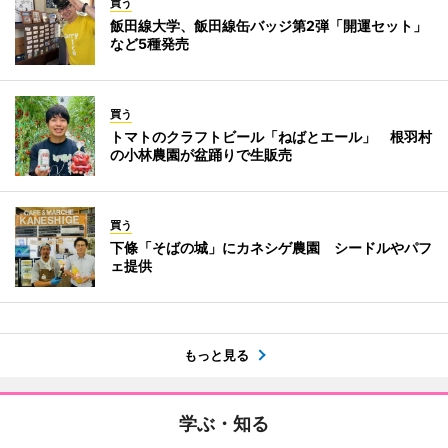
買う
飯田線大学、飯田線缶バッジ第2弾「開運セット」
など5種発売
買う
トマトのクラフトビール「ねばとエール」 根羽村
の小林農園が盆踊りで生販売
買う
下條「そばの城」にカネシゲ農園 シードルやパフ
ェ提供
もっと見る
学ぶ・知る