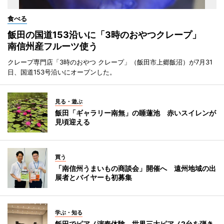
食べる
飯田の国道153沿いに「3時のおやつクレープ」
南信州産フルーツ使う
クレープ専門店「3時のおやつ クレープ」（飯田市上郷飯沼）が7月31
日、国道153号沿いにオープンした。
見る・遊ぶ
飯田「ギャラリー南無」の睡蓮池 赤いスイレンが
見頃迎える
買う
「南信州うまいもの商談会」開催へ 遠州地域の出
展者とバイヤーも初募集
学ぶ・知る
飯田でピアノ演奏体験 世界三大ピアノ2台を弾き