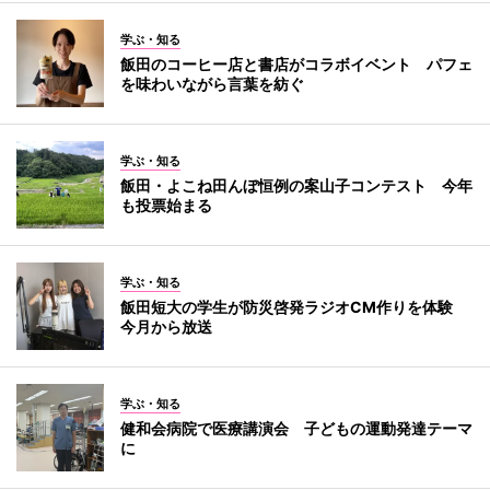
学ぶ・知る
飯田のコーヒー店と書店がコラボイベント パフェ
を味わいながら言葉を紡ぐ
学ぶ・知る
飯田・よこね田んぼ恒例の案山子コンテスト 今年
も投票始まる
学ぶ・知る
飯田短大の学生が防災啓発ラジオCM作りを体験
今月から放送
学ぶ・知る
健和会病院で医療講演会 子どもの運動発達テーマ
に