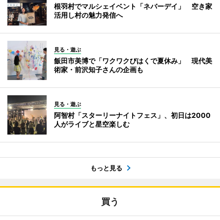
根羽村でマルシェイベント「ネバーデイ」 空き家
活用し村の魅力発信へ
見る・遊ぶ
飯田市美博で「ワクワクびはくで夏休み」 現代美
術家・前沢知子さんの企画も
見る・遊ぶ
阿智村「スターリーナイトフェス」、初日は2000
人がライブと星空楽しむ
もっと見る
買う