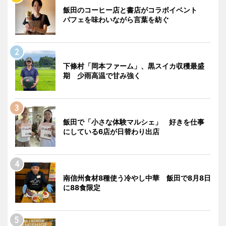
飯田のコーヒー店と書店がコラボイベント
パフェを味わいながら言葉を紡ぐ
下條村「岡本ファーム」、黒スイカ収穫最盛
期 少雨高温で甘み強く
飯田で「小さな体験マルシェ」 好きを仕事
にしている6店が日替わり出店
南信州食材8種使う冷やし中華 飯田で8月8日
に88食限定