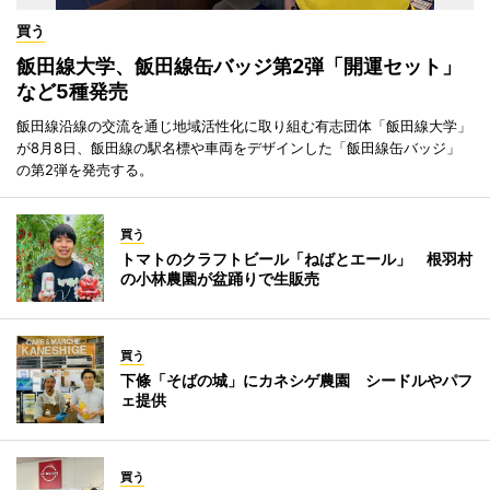
買う
飯田線大学、飯田線缶バッジ第2弾「開運セット」
など5種発売
飯田線沿線の交流を通じ地域活性化に取り組む有志団体「飯田線大学」
が8月8日、飯田線の駅名標や車両をデザインした「飯田線缶バッジ」
の第2弾を発売する。
買う
トマトのクラフトビール「ねばとエール」 根羽村
の小林農園が盆踊りで生販売
買う
下條「そばの城」にカネシゲ農園 シードルやパフ
ェ提供
買う