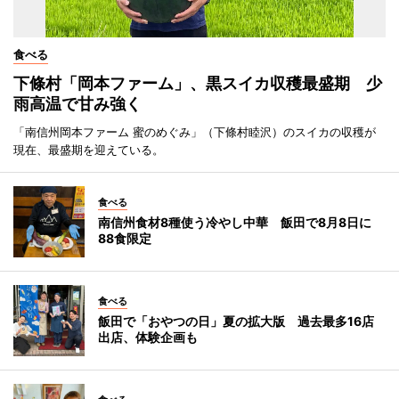
食べる
下條村「岡本ファーム」、黒スイカ収穫最盛期 少
雨高温で甘み強く
「南信州岡本ファーム 蜜のめぐみ」（下條村睦沢）のスイカの収穫が
現在、最盛期を迎えている。
食べる
南信州食材8種使う冷やし中華 飯田で8月8日に
88食限定
食べる
飯田で「おやつの日」夏の拡大版 過去最多16店
出店、体験企画も