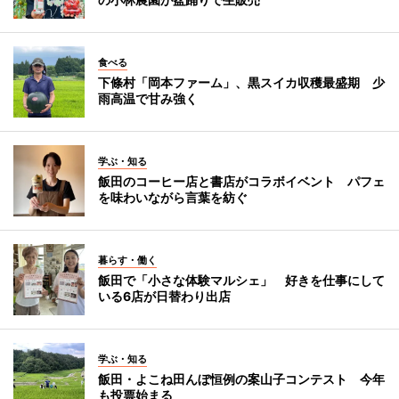
食べる
下條村「岡本ファーム」、黒スイカ収穫最盛期 少
雨高温で甘み強く
学ぶ・知る
飯田のコーヒー店と書店がコラボイベント パフェ
を味わいながら言葉を紡ぐ
暮らす・働く
飯田で「小さな体験マルシェ」 好きを仕事にして
いる6店が日替わり出店
学ぶ・知る
飯田・よこね田んぼ恒例の案山子コンテスト 今年
も投票始まる