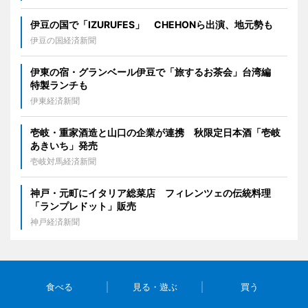
伊豆の国で「IZURUFES」 CHEHONら出演、地元勢も
伊豆の国経済新聞
伊東の宿・グランベール伊豆で「旅するお茶会」台湾編
特製ランチも
伊東経済新聞
壱岐・重家酒造と山口の企業が連携 秋限定日本酒「壱岐
あきいち」発売
壱岐対馬経済新聞
神戸・元町にイタリア総菜店 フィレンツェの伝統料理
「ランプレドット」販売
神戸経済新聞
食べる
見る・遊ぶ
買う