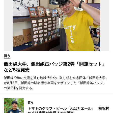
買う
飯田線大学、飯田線缶バッジ第2弾「開運セット」
など5種発売
飯田線沿線の交流を通じ地域活性化に取り組む有志団体「飯田線大学」
が8月8日、飯田線の駅名標や車両をデザインした「飯田線缶バッジ」
の第2弾を発売する。
買う
トマトのクラフトビール「ねばとエール」 根羽村
の小林農園が盆踊りで生販売