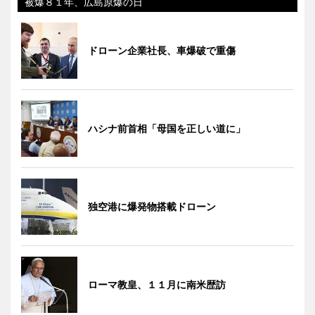
被爆８１年、広島原爆の日
ドローン企業社長、車爆破で重傷
ハシナ前首相「母国を正しい道に」
独空港に爆発物搭載ドローン
ローマ教皇、１１月に南米歴訪