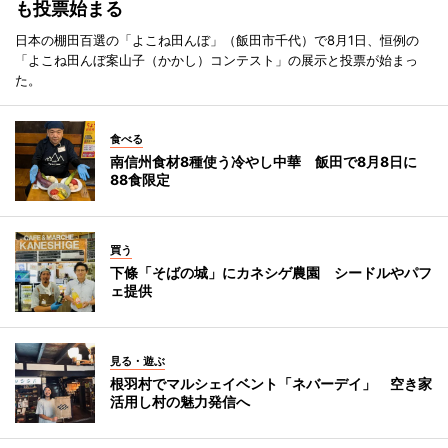
も投票始まる
日本の棚田百選の「よこね田んぼ」（飯田市千代）で8月1日、恒例の
「よこね田んぼ案山子（かかし）コンテスト」の展示と投票が始まっ
た。
食べる
南信州食材8種使う冷やし中華 飯田で8月8日に
88食限定
買う
下條「そばの城」にカネシゲ農園 シードルやパフ
ェ提供
見る・遊ぶ
根羽村でマルシェイベント「ネバーデイ」 空き家
活用し村の魅力発信へ