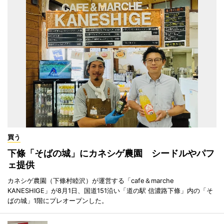
買う
下條「そばの城」にカネシゲ農園 シードルやパフ
ェ提供
カネシゲ農園（下條村睦沢）が運営する「cafe＆marche
KANESHIGE」が8月1日、国道151沿い「道の駅 信濃路下條」内の「そ
ばの城」1階にプレオープンした。