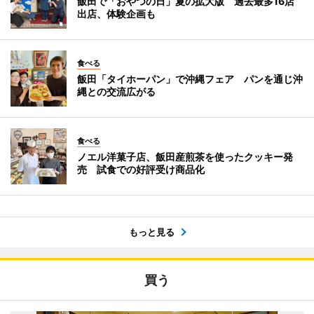
飯田で「おやつの日」夏の拡大版 過去最多16店
出店、体験企画も
食べる
飯田「タイホーパン」で沖縄フェア パンを通じ沖
縄との交流広がる
食べる
ノエル洋菓子店、飯田産煎茶を使ったクッキー発
売 試食での好評受け商品化
もっと見る
買う