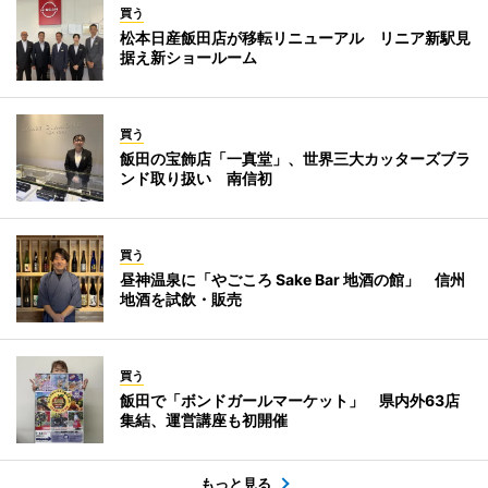
買う
松本日産飯田店が移転リニューアル リニア新駅見
据え新ショールーム
買う
飯田の宝飾店「一真堂」、世界三大カッターズブラ
ンド取り扱い 南信初
買う
昼神温泉に「やごころ Sake Bar 地酒の館」 信州
地酒を試飲・販売
買う
飯田で「ボンドガールマーケット」 県内外63店
集結、運営講座も初開催
もっと見る