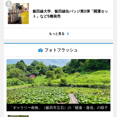
飯田線大学、飯田線缶バッジ第2弾「開運セッ
ト」など5種発売
もっと見る
フォトフラッシュ
「ギャラリー南無」（飯田市立石）の「睡蓮・蓮池」の様子