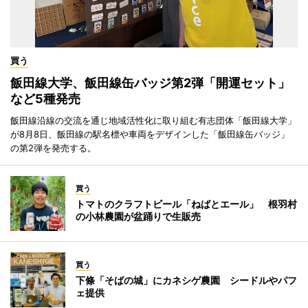
買う
飯田線大学、飯田線缶バッジ第2弾「開運セット」
など5種発売
飯田線沿線の交流を通じ地域活性化に取り組む有志団体「飯田線大学」
が8月8日、飯田線の駅名標や車両をデザインした「飯田線缶バッジ」
の第2弾を発売する。
買う
トマトのクラフトビール「ねばとエール」 根羽村
の小林農園が盆踊りで生販売
買う
下條「そばの城」にカネシゲ農園 シードルやパフ
ェ提供