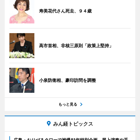
寿美花代さん死去、９４歳
高市首相、非核三原則「政策上堅持」
小泉防衛相、豪印訪問を調整
もっと見る
みん経トピックス
広島・おりづるタワーで被爆81年特別企画 屋上演奏や手