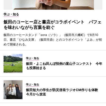
学ぶ・知る
飯田のコーヒー店と書店がコラボイベント パフェ
を味わいながら言葉を紡ぐ
飯田のコーヒースタンド「sora（ソラ）」（飯田市八幡町）で8月10
日、書店「ひなみ文庫」（飯田市鼎）とのコラボイベント「よみ」が初
めて開催される。
学ぶ・知る
飯田・よこね田んぼ恒例の案山子コンテスト 今年
も投票始まる
学ぶ・知る
飯田短大の学生が防災啓発ラジオCM作りを体験
今月から放送