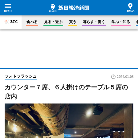
34°C
食べる
見る・遊ぶ
買う
暮らす・働く
学ぶ・知る
フォトフラッシュ
2024.01.05
カウンター７席、６人掛けのテーブル５席の
店内