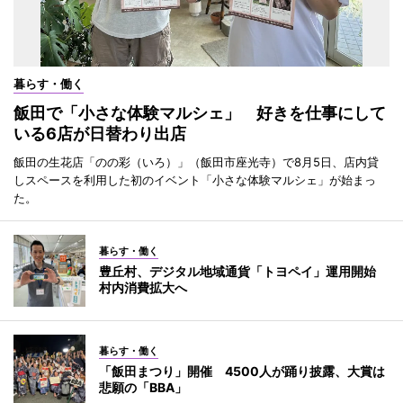
暮らす・働く
飯田で「小さな体験マルシェ」 好きを仕事にして
いる6店が日替わり出店
飯田の生花店「のの彩（いろ）」（飯田市座光寺）で8月5日、店内貸
しスペースを利用した初のイベント「小さな体験マルシェ」が始まっ
た。
暮らす・働く
豊丘村、デジタル地域通貨「トヨペイ」運用開始
村内消費拡大へ
暮らす・働く
「飯田まつり」開催 4500人が踊り披露、大賞は
悲願の「BBA」