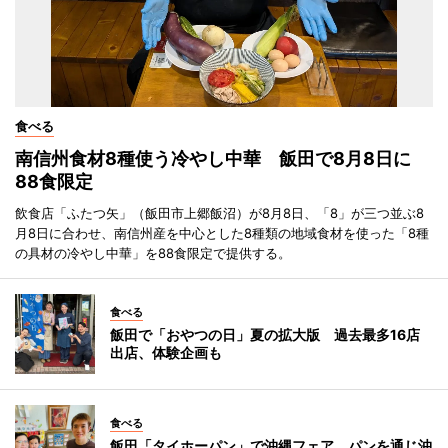
食べる
南信州食材8種使う冷やし中華 飯田で8月8日に
88食限定
飲食店「ふたつ矢」（飯田市上郷飯沼）が8月8日、「8」が三つ並ぶ8
月8日に合わせ、南信州産を中心とした8種類の地域食材を使った「8種
の具材の冷やし中華」を88食限定で提供する。
食べる
飯田で「おやつの日」夏の拡大版 過去最多16店
出店、体験企画も
食べる
飯田「タイホーパン」で沖縄フェア パンを通じ沖