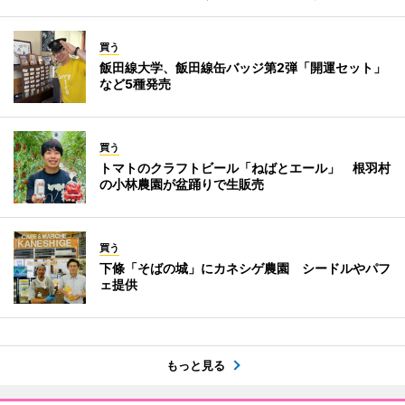
買う
飯田線大学、飯田線缶バッジ第2弾「開運セット」
など5種発売
買う
トマトのクラフトビール「ねばとエール」 根羽村
の小林農園が盆踊りで生販売
買う
下條「そばの城」にカネシゲ農園 シードルやパフ
ェ提供
もっと見る