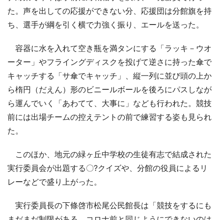
た。声を出しての応援ができない分、応援団は分館旗を持
ち、選手が綱を引く横で力強く振り、エールを送った。
容器に水を入れて空き瓶を満タンにする「ラッキ－ウオ
ーター」やフライングディスクを投げて逆さに持った傘で
キャッチする「サ傘でキャッチ」、縦一列に並び頭の上か
ら楕円（だえん）形のビニールボールを後ろにパスしなが
ら運んでいく「あわてて、大事に」なども行われた。競技
前には出場チームの控えテントの前で練習する姿も見られ
た。
このほか、地元の緑ヶ丘中学校の生徒有志で結成された
実行委員会が出題する〇?クイズや、分館の役員によるリ
レーなどで盛り上がった。
実行委員長の下條啓市松尾公民館長は「競技をするにも
まだまだ制限がある。コロナ前と同じようにできないのは