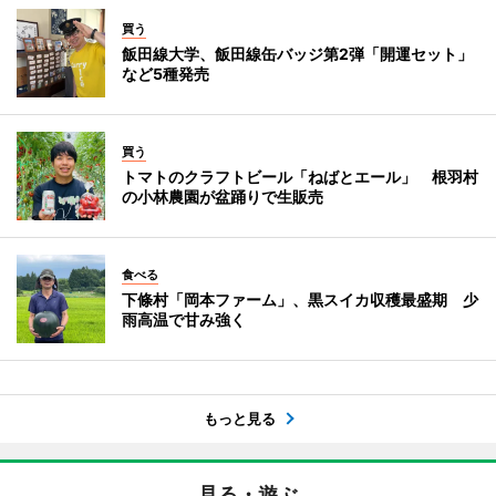
買う
飯田線大学、飯田線缶バッジ第2弾「開運セット」
など5種発売
買う
トマトのクラフトビール「ねばとエール」 根羽村
の小林農園が盆踊りで生販売
食べる
下條村「岡本ファーム」、黒スイカ収穫最盛期 少
雨高温で甘み強く
もっと見る
見る・遊ぶ