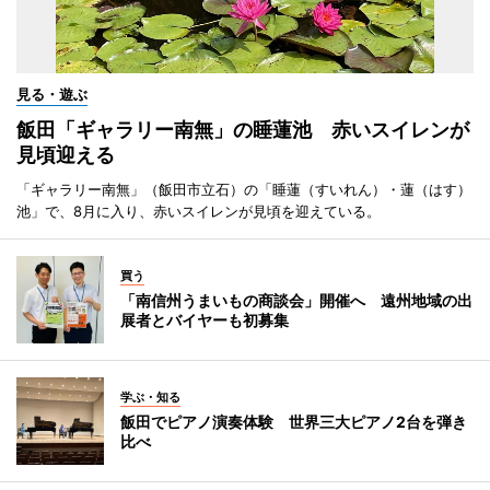
見る・遊ぶ
飯田「ギャラリー南無」の睡蓮池 赤いスイレンが
見頃迎える
「ギャラリー南無」（飯田市立石）の「睡蓮（すいれん）・蓮（はす）
池」で、8月に入り、赤いスイレンが見頃を迎えている。
買う
「南信州うまいもの商談会」開催へ 遠州地域の出
展者とバイヤーも初募集
学ぶ・知る
飯田でピアノ演奏体験 世界三大ピアノ2台を弾き
比べ