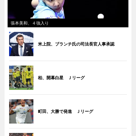
張本美和、４強入り
米上院、ブランチ氏の司法長官人事承認
柏、開幕白星 Ｊリーグ
町田、大勝で発進 Ｊリーグ