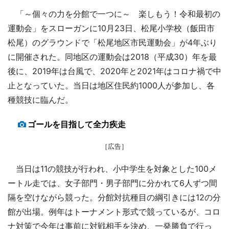
「～個々の力を分館で一つに～ 楽しもう！令和最初の
運動会」をスローガンに10月23日、松尾小学校（飯田市
松尾）のグラウンドで「松尾地区市民運動会」が4年ぶり
に開催された。同地区の運動会は2018（平成30）年を最
後に、2019年は台風で、2020年と2021年はコロナ禍で中
止となっていた。当日は地区住民約1000人が参加し、各
種競技に臨んだ。
ゴールを目指して全力疾走
［広告］
当日は11の競技が行われ、小中学生を対象とした100メ
ートル走では、女子部門・男子部門に分かれて6人ずつ間
隔を空けながら競った。分館対抗種目の綱引きには12の分
館が出場。例年はトーナメント形式で競っているが、コロ
ナ対策で今年は事前に対戦相手を決め、一発勝負で行っ