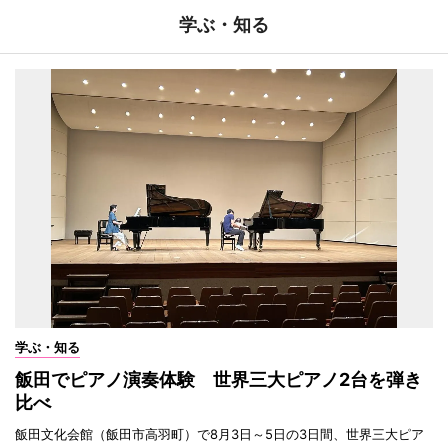
学ぶ・知る
学ぶ・知る
飯田でピアノ演奏体験 世界三大ピアノ2台を弾き
比べ
飯田文化会館（飯田市高羽町）で8月3日～5日の3日間、世界三大ピア