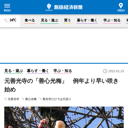
34°C
食べる
見る・遊ぶ
買う
暮らす・働く
学ぶ・知る
見る・遊ぶ
暮らす・働く
学ぶ・知る
2023.01.19
元善光寺の「善心光梅」 例年より早い咲き
始め
元善光寺
善心光梅
善光寺だけでは片詣り