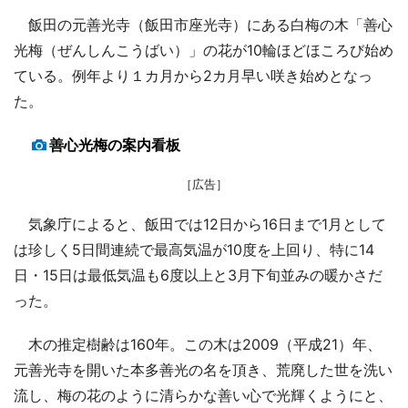
飯田の元善光寺（飯田市座光寺）にある白梅の木「善心
光梅（ぜんしんこうばい）」の花が10輪ほどほころび始め
ている。例年より１カ月から2カ月早い咲き始めとなっ
た。
善心光梅の案内看板
［広告］
気象庁によると、飯田では12日から16日まで1月として
は珍しく5日間連続で最高気温が10度を上回り、特に14
日・15日は最低気温も6度以上と3月下旬並みの暖かさだ
った。
木の推定樹齢は160年。この木は2009（平成21）年、
元善光寺を開いた本多善光の名を頂き、荒廃した世を洗い
流し、梅の花のように清らかな善い心で光輝くようにと、