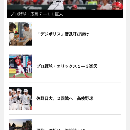
プロ野球・広島７―１１巨人
「デジポリス」普及呼び掛け
プロ野球・オリックス１―３楽天
佐野日大、２回戦へ 高校野球