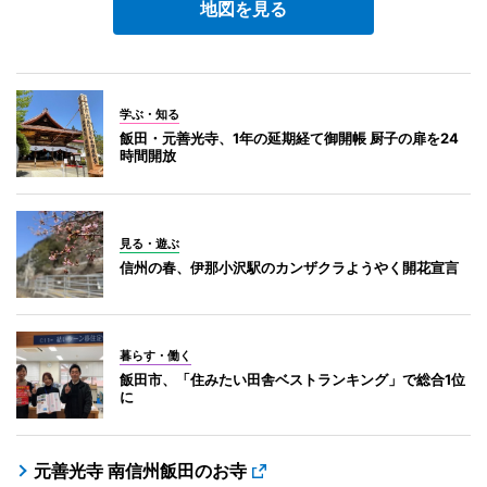
地図を見る
学ぶ・知る
飯田・元善光寺、1年の延期経て御開帳 厨子の扉を24
時間開放
見る・遊ぶ
信州の春、伊那小沢駅のカンザクラようやく開花宣言
暮らす・働く
飯田市、「住みたい田舎ベストランキング」で総合1位
に
元善光寺 南信州飯田のお寺