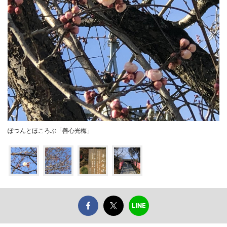
ぽつんとほころぶ「善心光梅」