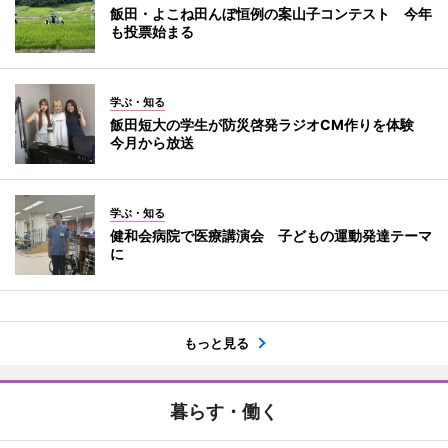
飯田・よこね田んぼ恒例の案山子コンテスト 今年
も投票始まる
学ぶ・知る
飯田短大の学生が防災啓発ラジオCM作りを体験
今月から放送
学ぶ・知る
健和会病院で医療講演会 子どもの運動発達テーマ
に
もっと見る
暮らす・働く