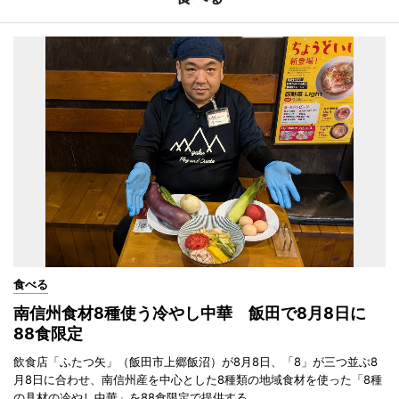
食べる
南信州食材8種使う冷やし中華 飯田で8月8日に
88食限定
飲食店「ふたつ矢」（飯田市上郷飯沼）が8月8日、「8」が三つ並ぶ8
月8日に合わせ、南信州産を中心とした8種類の地域食材を使った「8種
の具材の冷やし中華」を88食限定で提供する。