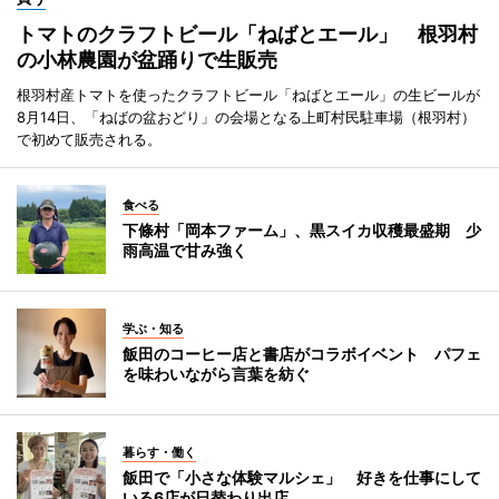
トマトのクラフトビール「ねばとエール」 根羽村
の小林農園が盆踊りで生販売
根羽村産トマトを使ったクラフトビール「ねばとエール」の生ビールが
8月14日、「ねばの盆おどり」の会場となる上町村民駐車場（根羽村）
で初めて販売される。
食べる
下條村「岡本ファーム」、黒スイカ収穫最盛期 少
雨高温で甘み強く
学ぶ・知る
飯田のコーヒー店と書店がコラボイベント パフェ
を味わいながら言葉を紡ぐ
暮らす・働く
飯田で「小さな体験マルシェ」 好きを仕事にして
いる6店が日替わり出店