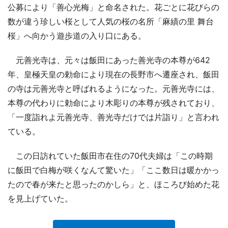
公募により「善心光梅」と命名された。花ごとに花びらの
数が違う珍しい桜として人気の桜の名所「麻績の里 舞台
桜」へ向かう遊歩道の入り口にある。
元善光寺は、元々は飯田にあった善光寺の本尊が642
年、皇極天皇の勅命により現在の長野市へ遷座され、飯田
の寺は元善光寺と呼ばれるようになった。元善光寺には、
本尊の代わりに勅命により木彫りの本尊が残されており、
「一度詣れよ元善光寺、善光寺だけでは片詣り」と言われ
ている。
この日訪れていた飯田市在住の70代夫婦は「この時期
に飯田で白梅が咲くなんて驚いた」「ここ数日は暖かかっ
たので春が来たと思ったのかしら」と、ほころび始めた花
を見上げていた。