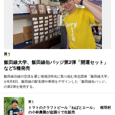
買う
飯田線大学、飯田線缶バッジ第2弾「開運セット」
など5種発売
飯田線沿線の交流を通じ地域活性化に取り組む有志団体「飯田線大学」
が8月8日、飯田線の駅名標や車両をデザインした「飯田線缶バッジ」
の第2弾を発売する。
買う
トマトのクラフトビール「ねばとエール」 根羽村
の小林農園が盆踊りで生販売