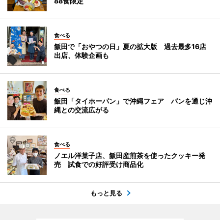
88食限定
食べる
飯田で「おやつの日」夏の拡大版 過去最多16店
出店、体験企画も
食べる
飯田「タイホーパン」で沖縄フェア パンを通じ沖
縄との交流広がる
食べる
ノエル洋菓子店、飯田産煎茶を使ったクッキー発
売 試食での好評受け商品化
もっと見る