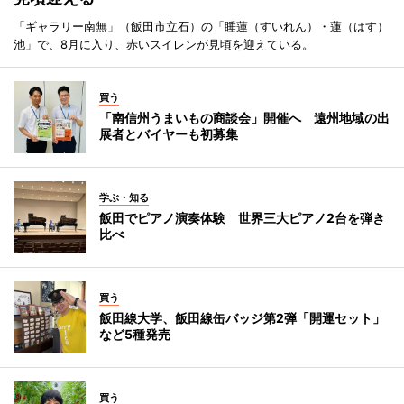
「ギャラリー南無」（飯田市立石）の「睡蓮（すいれん）・蓮（はす）
池」で、8月に入り、赤いスイレンが見頃を迎えている。
買う
「南信州うまいもの商談会」開催へ 遠州地域の出
展者とバイヤーも初募集
学ぶ・知る
飯田でピアノ演奏体験 世界三大ピアノ2台を弾き
比べ
買う
飯田線大学、飯田線缶バッジ第2弾「開運セット」
など5種発売
買う