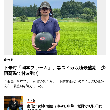
食べる
下條村「岡本ファーム」、黒スイカ収穫最盛期 少
雨高温で甘み強く
「南信州岡本ファーム 蜜のめぐみ」（下條村睦沢）のスイカの収穫が
現在、最盛期を迎えている。
食べる
南信州食材8種使う冷やし中華 飯田で8月8日に