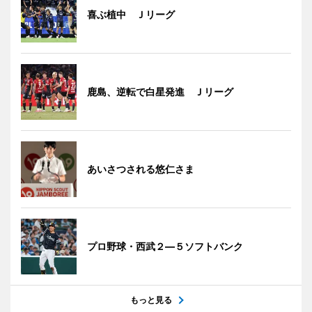
喜ぶ植中 Ｊリーグ
鹿島、逆転で白星発進 Ｊリーグ
あいさつされる悠仁さま
プロ野球・西武２―５ソフトバンク
もっと見る