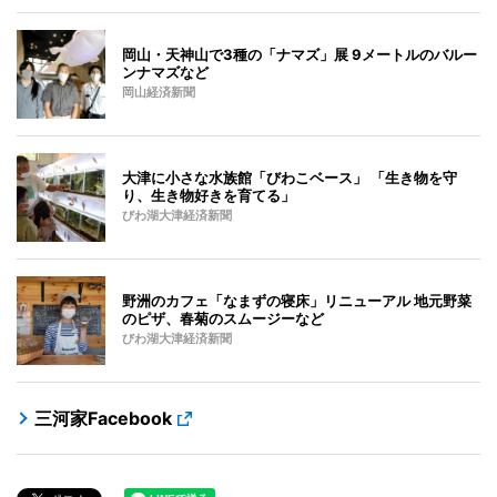
岡山・天神山で3種の「ナマズ」展 9メートルのバルー
ンナマズなど
岡山経済新聞
大津に小さな水族館「びわこベース」 「生き物を守
り、生き物好きを育てる」
びわ湖大津経済新聞
野洲のカフェ「なまずの寝床」リニューアル 地元野菜
のピザ、春菊のスムージーなど
びわ湖大津経済新聞
三河家Facebook