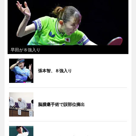
早田が８強入り
張本智、８強入り
脳腫瘍手術で誤部位摘出