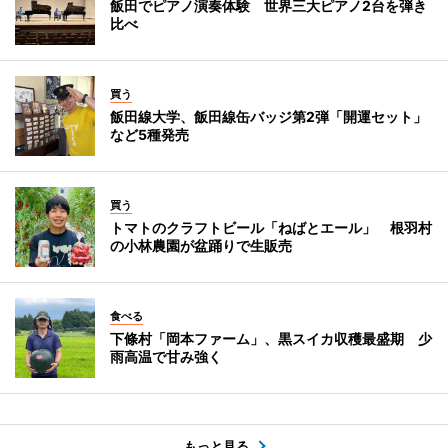
飯田でピアノ演奏体験 世界三大ピアノ2台を弾き
比べ
買う
飯田線大学、飯田線缶バッジ第2弾「開運セット」
など5種発売
買う
トマトのクラフトビール「ねばとエール」 根羽村
の小林農園が盆踊りで生販売
食べる
下條村「岡本ファーム」、黒スイカ収穫最盛期 少
雨高温で甘み強く
もっと見る