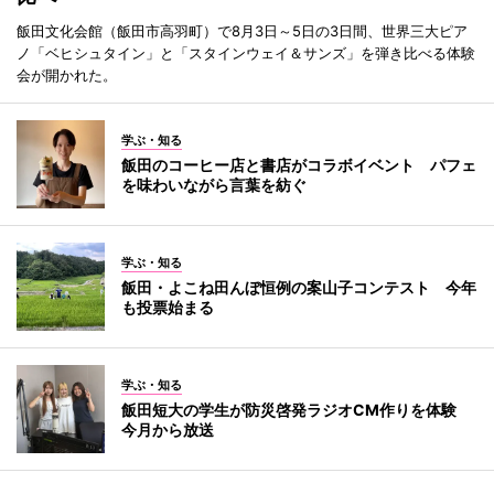
飯田文化会館（飯田市高羽町）で8月3日～5日の3日間、世界三大ピア
ノ「ベヒシュタイン」と「スタインウェイ＆サンズ」を弾き比べる体験
会が開かれた。
学ぶ・知る
飯田のコーヒー店と書店がコラボイベント パフェ
を味わいながら言葉を紡ぐ
学ぶ・知る
飯田・よこね田んぼ恒例の案山子コンテスト 今年
も投票始まる
学ぶ・知る
飯田短大の学生が防災啓発ラジオCM作りを体験
今月から放送