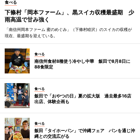
食べる
下條村「岡本ファーム」、黒スイカ収穫最盛期 少
雨高温で甘み強く
「南信州岡本ファーム 蜜のめぐみ」（下條村睦沢）のスイカの収穫が
現在、最盛期を迎えている。
食べる
南信州食材8種使う冷やし中華 飯田で8月8日に
88食限定
食べる
飯田で「おやつの日」夏の拡大版 過去最多16店
出店、体験企画も
食べる
飯田「タイホーパン」で沖縄フェア パンを通じ沖
縄との交流広がる