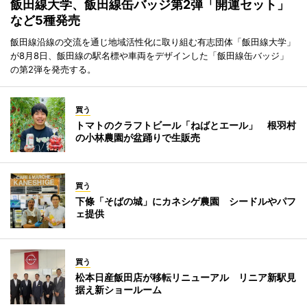
飯田線大学、飯田線缶バッジ第2弾「開運セット」
など5種発売
飯田線沿線の交流を通じ地域活性化に取り組む有志団体「飯田線大学」
が8月8日、飯田線の駅名標や車両をデザインした「飯田線缶バッジ」
の第2弾を発売する。
買う
トマトのクラフトビール「ねばとエール」 根羽村
の小林農園が盆踊りで生販売
買う
下條「そばの城」にカネシゲ農園 シードルやパフ
ェ提供
買う
松本日産飯田店が移転リニューアル リニア新駅見
据え新ショールーム