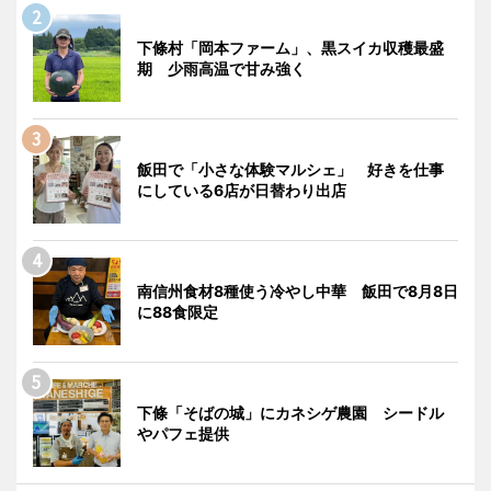
下條村「岡本ファーム」、黒スイカ収穫最盛
期 少雨高温で甘み強く
飯田で「小さな体験マルシェ」 好きを仕事
にしている6店が日替わり出店
南信州食材8種使う冷やし中華 飯田で8月8日
に88食限定
下條「そばの城」にカネシゲ農園 シードル
やパフェ提供