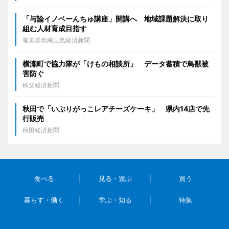
「与論イノベーんちゅ講座」開講へ 地域課題解決に取り
組む人材育成目指す
奄美群島南三島経済新聞
横瀬町で協力隊が「けもの相談所」 データ蓄積で鳥獣被
害防ぐ
秩父経済新聞
秋田で「いぶりがっこレアチーズケーキ」 県内14店で先
行販売
秋田経済新聞
食べる
見る・遊ぶ
買う
暮らす・働く
学ぶ・知る
特集