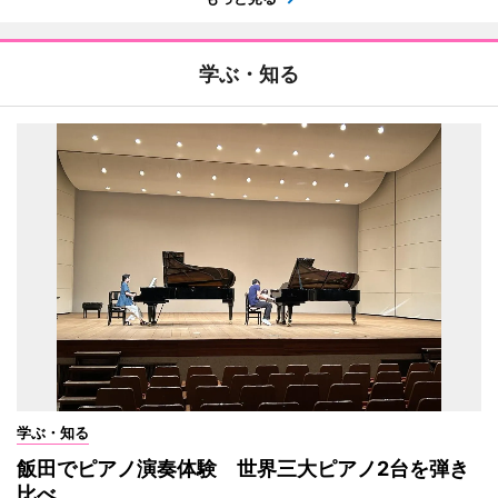
学ぶ・知る
学ぶ・知る
飯田でピアノ演奏体験 世界三大ピアノ2台を弾き
比べ