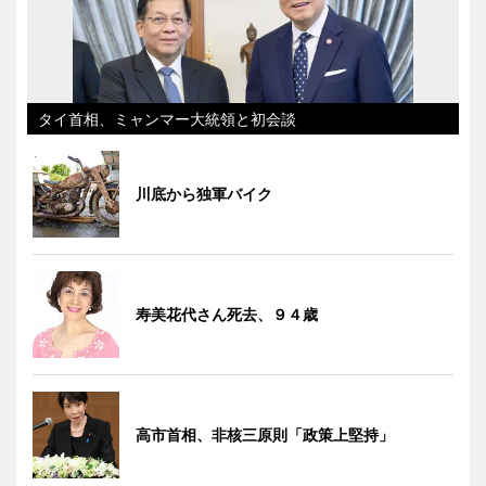
タイ首相、ミャンマー大統領と初会談
川底から独軍バイク
寿美花代さん死去、９４歳
高市首相、非核三原則「政策上堅持」