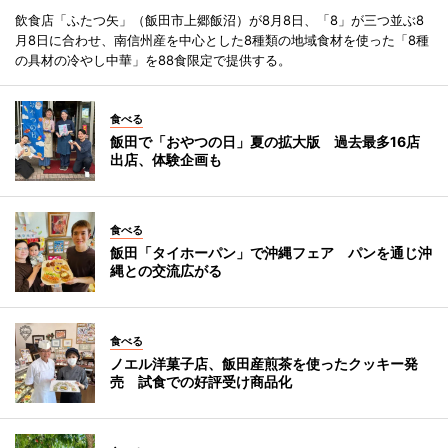
飲食店「ふたつ矢」（飯田市上郷飯沼）が8月8日、「8」が三つ並ぶ8
月8日に合わせ、南信州産を中心とした8種類の地域食材を使った「8種
の具材の冷やし中華」を88食限定で提供する。
食べる
飯田で「おやつの日」夏の拡大版 過去最多16店
出店、体験企画も
食べる
飯田「タイホーパン」で沖縄フェア パンを通じ沖
縄との交流広がる
食べる
ノエル洋菓子店、飯田産煎茶を使ったクッキー発
売 試食での好評受け商品化