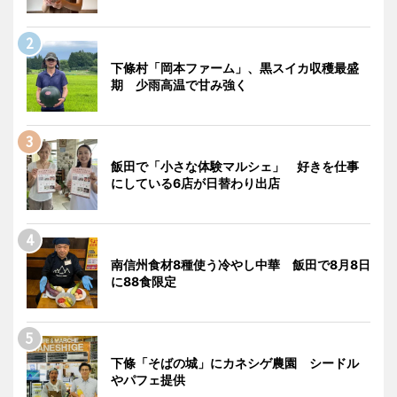
下條村「岡本ファーム」、黒スイカ収穫最盛
期 少雨高温で甘み強く
飯田で「小さな体験マルシェ」 好きを仕事
にしている6店が日替わり出店
南信州食材8種使う冷やし中華 飯田で8月8日
に88食限定
下條「そばの城」にカネシゲ農園 シードル
やパフェ提供