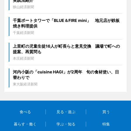
実践法紹介
狭山経済新聞
千葉ポートタワーで「BLUE＆FIRE mini」 地元店が鉄板
焼き料理提供
千葉経済新聞
上里町の児童生徒16人が町長らと意見交換 議場で町への
提案、再質問も
本庄経済新聞
河内小阪の「cuisine HAGI」が2周年 旬の食材使い、日
替わりで
東大阪経済新聞
食べる
見る・遊ぶ
買う
暮らす・働く
学ぶ・知る
特集