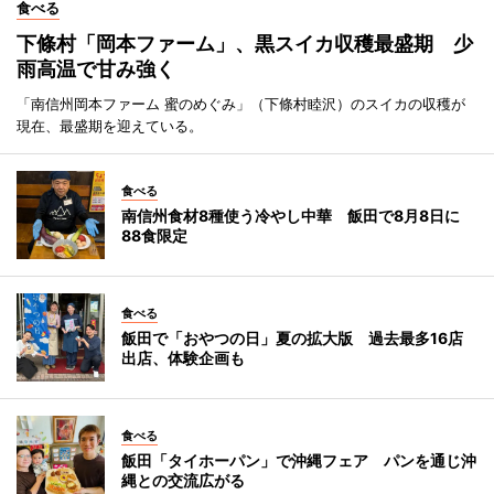
食べる
下條村「岡本ファーム」、黒スイカ収穫最盛期 少
雨高温で甘み強く
「南信州岡本ファーム 蜜のめぐみ」（下條村睦沢）のスイカの収穫が
現在、最盛期を迎えている。
食べる
南信州食材8種使う冷やし中華 飯田で8月8日に
88食限定
食べる
飯田で「おやつの日」夏の拡大版 過去最多16店
出店、体験企画も
食べる
飯田「タイホーパン」で沖縄フェア パンを通じ沖
縄との交流広がる