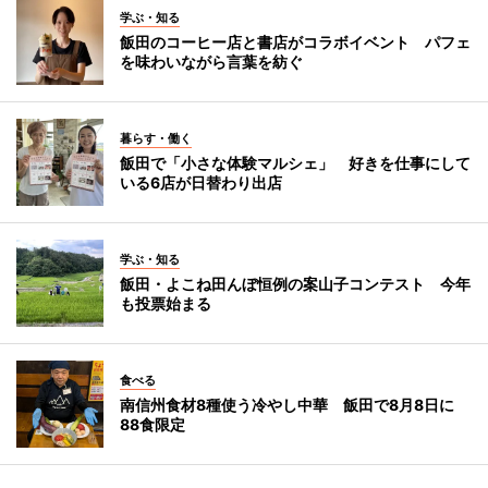
学ぶ・知る
飯田のコーヒー店と書店がコラボイベント パフェ
を味わいながら言葉を紡ぐ
暮らす・働く
飯田で「小さな体験マルシェ」 好きを仕事にして
いる6店が日替わり出店
学ぶ・知る
飯田・よこね田んぼ恒例の案山子コンテスト 今年
も投票始まる
食べる
南信州食材8種使う冷やし中華 飯田で8月8日に
88食限定