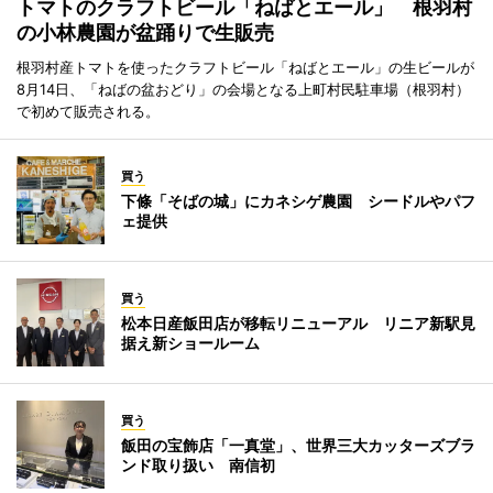
トマトのクラフトビール「ねばとエール」 根羽村
の小林農園が盆踊りで生販売
根羽村産トマトを使ったクラフトビール「ねばとエール」の生ビールが
8月14日、「ねばの盆おどり」の会場となる上町村民駐車場（根羽村）
で初めて販売される。
買う
下條「そばの城」にカネシゲ農園 シードルやパフ
ェ提供
買う
松本日産飯田店が移転リニューアル リニア新駅見
据え新ショールーム
買う
飯田の宝飾店「一真堂」、世界三大カッターズブラ
ンド取り扱い 南信初