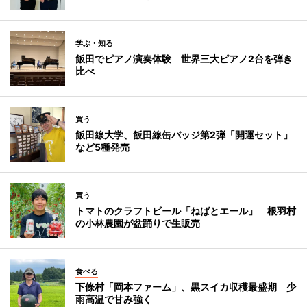
学ぶ・知る
飯田でピアノ演奏体験 世界三大ピアノ2台を弾き
比べ
買う
飯田線大学、飯田線缶バッジ第2弾「開運セット」
など5種発売
買う
トマトのクラフトビール「ねばとエール」 根羽村
の小林農園が盆踊りで生販売
食べる
下條村「岡本ファーム」、黒スイカ収穫最盛期 少
雨高温で甘み強く