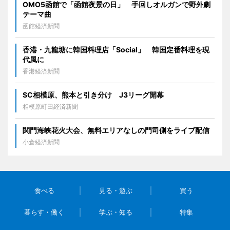
OMO5函館で「函館夜景の日」 手回しオルガンで野外劇
テーマ曲
函館経済新聞
香港・九龍塘に韓国料理店「Social」 韓国定番料理を現
代風に
香港経済新聞
SC相模原、熊本と引き分け J3リーグ開幕
相模原町田経済新聞
関門海峡花火大会、無料エリアなしの門司側をライブ配信
小倉経済新聞
食べる
見る・遊ぶ
買う
暮らす・働く
学ぶ・知る
特集