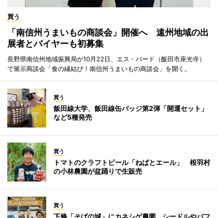
買う
「南信州うまいもの商談会」開催へ 遠州地域の出
展者とバイヤーも初募集
長野県南信州地域振興局が10月22日、エス・バード（飯田市座光寺）
で展示商談会「食の縁結び！南信州うまいもの商談会」を開く。
買う
飯田線大学、飯田線缶バッジ第2弾「開運セット」
など5種発売
買う
トマトのクラフトビール「ねばとエール」 根羽村
の小林農園が盆踊りで生販売
買う
下條「そばの城」にカネシゲ農園 シードルやパフ