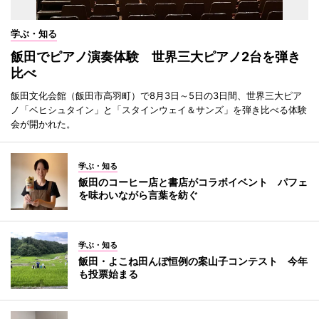
学ぶ・知る
飯田でピアノ演奏体験 世界三大ピアノ2台を弾き
比べ
飯田文化会館（飯田市高羽町）で8月3日～5日の3日間、世界三大ピア
ノ「ベヒシュタイン」と「スタインウェイ＆サンズ」を弾き比べる体験
会が開かれた。
学ぶ・知る
飯田のコーヒー店と書店がコラボイベント パフェ
を味わいながら言葉を紡ぐ
学ぶ・知る
飯田・よこね田んぼ恒例の案山子コンテスト 今年
も投票始まる