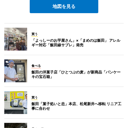
地図を見る
買う
「よっしーのお芋屋さん」×「まめのは飯田」 アレル
ギー対応「飯田線サブレ」発売
食べる
飯田の洋菓子店「ひとつぶの麦」が新商品「パンケー
キの宝石箱」
買う
飯田「菓子処いと忠」本店、松尾新井へ移転 リニア工
事に合わせ