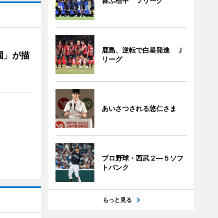
喜ぶ植中 Ｊリーグ
鹿島、逆転で白星発進 Ｊ
園」が描
リーグ
あいさつされる悠仁さま
プロ野球・西武２―５ソフ
トバンク
もっと見る