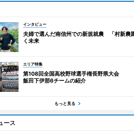
インタビュー
夫婦で選んだ南信州での新規就農 「村新農
く未来
エリア特集
第108回全国高校野球選手権長野県大会
飯田下伊那6チームの紹介
もっと見る
ュース