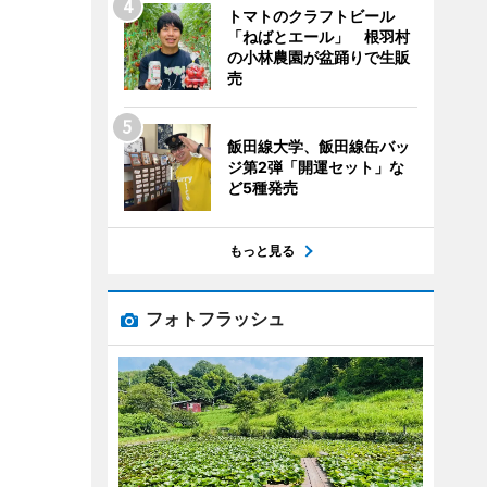
トマトのクラフトビール
「ねばとエール」 根羽村
の小林農園が盆踊りで生販
売
飯田線大学、飯田線缶バッ
ジ第2弾「開運セット」な
ど5種発売
もっと見る
フォトフラッシュ