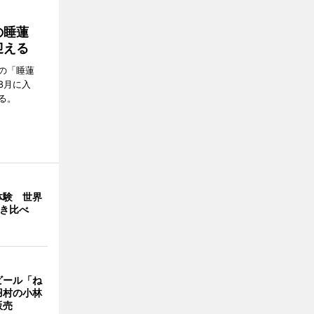
の睡蓮
迎える
の「睡蓮
8月に入
る。
体験 世界
弾き比べ
ビール「ね
羽村の小林
販売