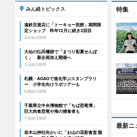
みん経トピックス
特集
遠鉄百貨店に「トーキョー煎餅」期間限
定ショップ 昨年12月に続き2回目
浜松経済新聞
大仙の払田柵跡で「まつり彩夏せんぼ
く」 新企画加え開催へ
大仙経済新聞
札幌・AOAOで進化学ぶスタンプラリ
ー 小学生向けラボツアーも
札幌経済新聞
千葉県立中央博物館で「ちば恐竜博」
巨大肉食恐竜や海の捕食者も
千葉経済新聞
最新ニ
岩木山神社向かいに「お山の花彩食堂 龍