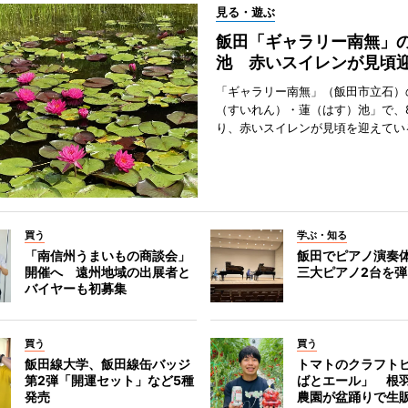
見る・遊ぶ
飯田「ギャラリー南無」
池 赤いスイレンが見頃
「ギャラリー南無」（飯田市立石）
（すいれん）・蓮（はす）池」で、
り、赤いスイレンが見頃を迎えてい
買う
学ぶ・知る
「南信州うまいもの商談会」
飯田でピアノ演奏
開催へ 遠州地域の出展者と
三大ピアノ2台を
バイヤーも初募集
買う
買う
飯田線大学、飯田線缶バッジ
トマトのクラフト
第2弾「開運セット」など5種
ばとエール」 根
発売
農園が盆踊りで生