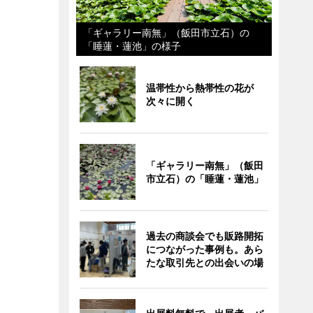
「ギャラリー南無」（飯田市立石）の
「睡蓮・蓮池」の様子
温帯性から熱帯性の花が
次々に開く
「ギャラリー南無」（飯田
市立石）の「睡蓮・蓮池」
過去の商談会でも販路開拓
につながった事例も。あら
たな取引先との出会いの場