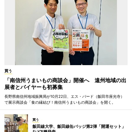
買う
「南信州うまいもの商談会」開催へ 遠州地域の出
展者とバイヤーも初募集
長野県南信州地域振興局が10月22日、エス・バード（飯田市座光寺）
で展示商談会「食の縁結び！南信州うまいもの商談会」を開く。
買う
飯田線大学、飯田線缶バッジ第2弾「開運セット」
など5種発売