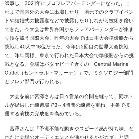
師事し、2021年にプロフレアバーテンダーになった。こ
れまで国内外の大会に出場したり、地元でのクラブイベン
トや結婚式の披露宴などで披露したりしながら技術を磨い
てきた。今大会は世界各国からフレアバーテンダーが集ま
り技を競う国際大会。昨年の大会では日本大会準優勝から
挑戦し40人中16位だった。今年は2回目の世界大会挑戦
で、昨年同様、東京で行われた日本大会で準優勝からの挑
戦となる。会場はパタヤビーチ近くの「Central Marina
Outlet（セントラル・マリーナ）」で、ミクソロジー部門
とフレア部門が行われる。
大会を前に宮澤さんは日々営業の合間を縫って、同ホテ
ルが提供した練習場で3～4時間の練習を重ね、本番で披
露する演技の完成度を高めている。
宮澤さんは「予測不能な動きやスピード感が持ち味。ど
れだけ会場のオーディエンスを沸かせるかがカギ」と話