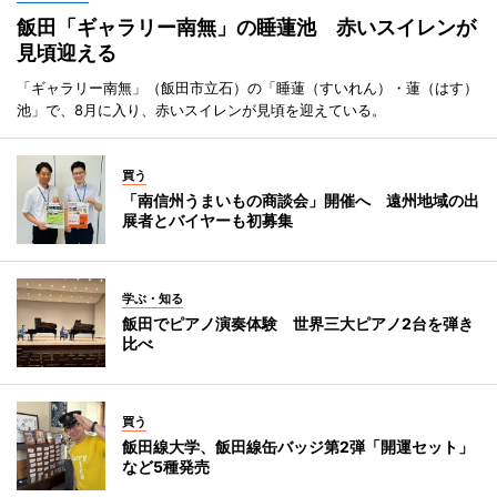
飯田「ギャラリー南無」の睡蓮池 赤いスイレンが
見頃迎える
「ギャラリー南無」（飯田市立石）の「睡蓮（すいれん）・蓮（はす）
池」で、8月に入り、赤いスイレンが見頃を迎えている。
買う
「南信州うまいもの商談会」開催へ 遠州地域の出
展者とバイヤーも初募集
学ぶ・知る
飯田でピアノ演奏体験 世界三大ピアノ2台を弾き
比べ
買う
飯田線大学、飯田線缶バッジ第2弾「開運セット」
など5種発売