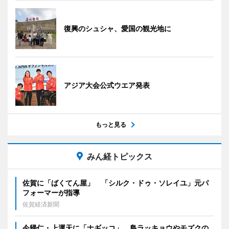
復興のシュシャ、愛国の観光地に
アジア大会公式ウエア発表
もっと見る
みん経トピックス
佐賀に「ばくてん屋」 「シルク・ドゥ・ソレイユ」元パ
フォーマーが指導
佐賀経済新聞
今帰仁・上運天に「ナギッコ」 島ラッキョウやモズクの