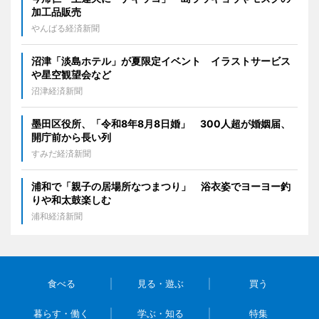
加工品販売
やんばる経済新聞
沼津「淡島ホテル」が夏限定イベント イラストサービス
や星空観望会など
沼津経済新聞
墨田区役所、「令和8年8月8日婚」 300人超が婚姻届、
開庁前から長い列
すみだ経済新聞
浦和で「親子の居場所なつまつり」 浴衣姿でヨーヨー釣
りや和太鼓楽しむ
浦和経済新聞
食べる
見る・遊ぶ
買う
暮らす・働く
学ぶ・知る
特集