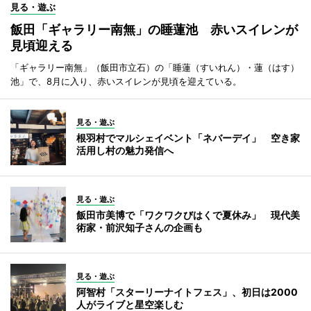
見る・遊ぶ
飯田「ギャラリー南無」の睡蓮池 赤いスイレンが
見頃迎える
「ギャラリー南無」（飯田市立石）の「睡蓮（すいれん）・蓮（はす）
池」で、8月に入り、赤いスイレンが見頃を迎えている。
見る・遊ぶ
根羽村でマルシェイベント「ネバーデイ」 空き家
活用し村の魅力発信へ
見る・遊ぶ
飯田市美博で「ワクワクびはくで夏休み」 現代美
術家・前沢知子さんの企画も
見る・遊ぶ
阿智村「スターリーナイトフェス」、初日は2000
人がライブと星空楽しむ