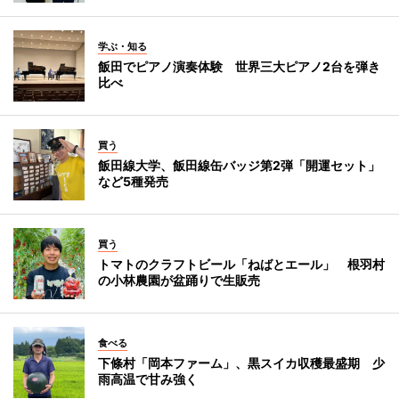
学ぶ・知る
飯田でピアノ演奏体験 世界三大ピアノ2台を弾き
比べ
買う
飯田線大学、飯田線缶バッジ第2弾「開運セット」
など5種発売
買う
トマトのクラフトビール「ねばとエール」 根羽村
の小林農園が盆踊りで生販売
食べる
下條村「岡本ファーム」、黒スイカ収穫最盛期 少
雨高温で甘み強く