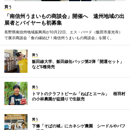
買う
「南信州うまいもの商談会」開催へ 遠州地域の出
展者とバイヤーも初募集
長野県南信州地域振興局が10月22日、エス・バード（飯田市座光寺）
で展示商談会「食の縁結び！南信州うまいもの商談会」を開く。
買う
飯田線大学、飯田線缶バッジ第2弾「開運セット」
など5種発売
買う
トマトのクラフトビール「ねばとエール」 根羽村
の小林農園が盆踊りで生販売
買う
下條「そばの城」にカネシゲ農園 シードルやパフ