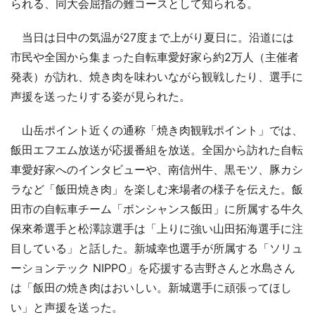
られる、同大会屈指の難コースとして知られる。
当日は日中の気温が27度まで上がり夏日に。沿道には
市民や全国から集まった自転車愛好家ら約2万人（主催者
発表）が訪れ、焼き肉を味わいながら観戦したり、選手に
声援を送ったりする姿が見られた。
山岳ポイント近くの通称「焼き肉観戦ポイント」では、
飯田エフエム放送が応援番組を放送。全国から訪れた自転
車愛好家へのインタビューや、南信州牛、黒モツ、豚カシ
ラなど「飯田焼き肉」を楽しむ来場者の様子を伝えた。飯
田市の自転車チーム「ボンシャンス飯田」に所属する牛久
保來希選手と松澤諒選手は「上りに強い山田拓海選手に注
目している」と話した。新城幸也選手が所属する「ソリュ
ーションテック NIPPO」を応援する吉野さんと水島さん
は「飯田の焼き肉はおいしい。新城選手に頑張ってほし
い」と声援を送った。