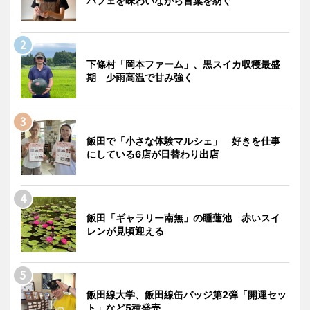
パフェを味わいながら言葉を紡ぐ
下條村「岡本ファーム」、黒スイカ収穫最盛
期 少雨高温で甘み強く
飯田で「小さな体験マルシェ」 好きを仕事
にしている6店が日替わり出店
飯田「ギャラリー南無」の睡蓮池 赤いスイ
レンが見頃迎える
飯田線大学、飯田線缶バッジ第2弾「開運セッ
ト」など5種発売