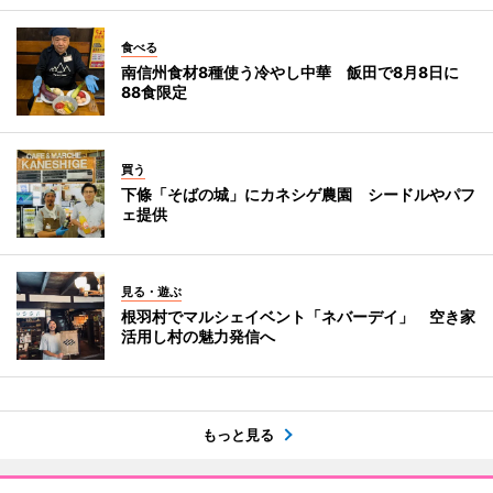
食べる
南信州食材8種使う冷やし中華 飯田で8月8日に
88食限定
買う
下條「そばの城」にカネシゲ農園 シードルやパフ
ェ提供
見る・遊ぶ
根羽村でマルシェイベント「ネバーデイ」 空き家
活用し村の魅力発信へ
もっと見る