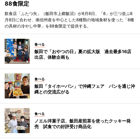
88食限定
飲食店「ふたつ矢」（飯田市上郷飯沼）が8月8日、「8」が三つ並ぶ8
月8日に合わせ、南信州産を中心とした8種類の地域食材を使った「8種
の具材の冷やし中華」を88食限定で提供する。
食べる
飯田で「おやつの日」夏の拡大版 過去最多16店
出店、体験企画も
食べる
飯田「タイホーパン」で沖縄フェア パンを通じ沖
縄との交流広がる
食べる
ノエル洋菓子店、飯田産煎茶を使ったクッキー発
売 試食での好評受け商品化