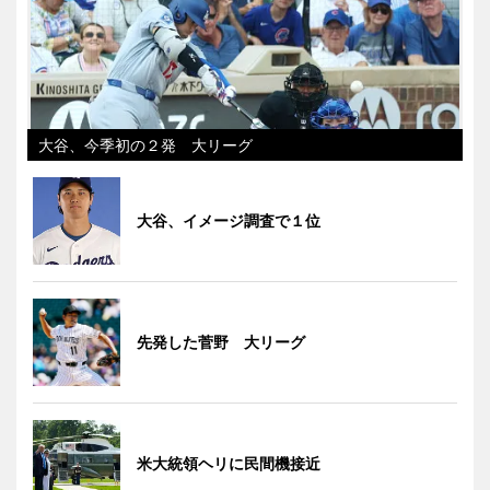
大谷、今季初の２発 大リーグ
大谷、イメージ調査で１位
先発した菅野 大リーグ
米大統領ヘリに民間機接近