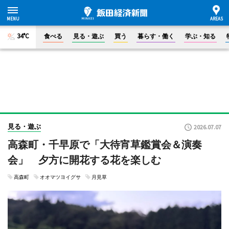
34°C
食べる
見る・遊ぶ
買う
暮らす・働く
学ぶ・知る
見る・遊ぶ
2026.07.07
高森町・千早原で「大待宵草鑑賞会＆演奏
会」 夕方に開花する花を楽しむ
高森町
オオマツヨイグサ
月見草