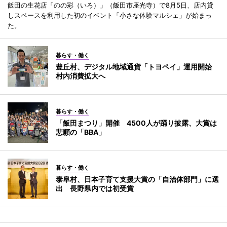
飯田の生花店「のの彩（いろ）」（飯田市座光寺）で8月5日、店内貸
しスペースを利用した初のイベント「小さな体験マルシェ」が始まっ
た。
暮らす・働く
豊丘村、デジタル地域通貨「トヨペイ」運用開始
村内消費拡大へ
暮らす・働く
「飯田まつり」開催 4500人が踊り披露、大賞は
悲願の「BBA」
暮らす・働く
泰阜村、日本子育て支援大賞の「自治体部門」に選
出 長野県内では初受賞