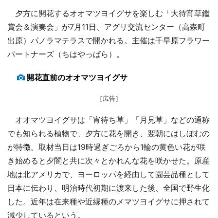
夕方に開花するオオマツヨイグサを楽しむ「大待宵草鑑
賞会＆演奏会」が7月11日、アグリ交流センター（高森町
出原）パノラマテラスで開かれる。主催は千早原フラワー
パートナーズ（ちはやっぱら）。
開花直前のオオマツヨイグサ
［広告］
オオマツヨイグサは「宵待ち草」「月見草」などの通称
でも知られる植物で、夕方に花を開き、翌朝にはしぼむの
が特徴。取材当日は19時過ぎごろから1輪の黄色い花が咲
き始めると夕闇と共に次々とかれんな花を咲かせた。原産
地は北アメリカで、ヨーロッパを経由して園芸品種として
日本に伝わり、明治時代初期に渡来した後、全国で野生化
した。近年は在来種や近縁種のメマツヨイグサに押されて
減少しているという。