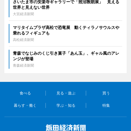
さいたま市の安楽寺ギャラリーで「照沼敦朗展」 見える
世界と見えない世界
大宮経済新聞
マリタイムプラザ高松で恐竜展 動くティラノサウルスや
乗れるフィギュアも
高松経済新聞
青森でなじみのくじ引き菓子「あん玉」、ギャル風のアレ
ンジが登場
青森経済新聞
食べる
見る・遊ぶ
買う
暮らす・働く
学ぶ・知る
特集