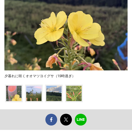
夕暮れに咲くオオマツヨイグサ（19時過ぎ）