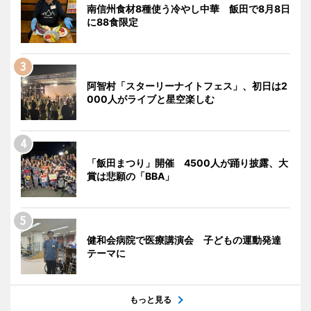
南信州食材8種使う冷やし中華 飯田で8月8日
に88食限定
阿智村「スターリーナイトフェス」、初日は2
000人がライブと星空楽しむ
「飯田まつり」開催 4500人が踊り披露、大
賞は悲願の「BBA」
健和会病院で医療講演会 子どもの運動発達
テーマに
もっと見る