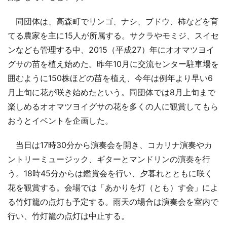
同団体は、高森町でリンゴ、ナシ、ブドウ、柿などを育
てる農家を主に15人が所属する。サクラやモミジ、スイセ
ンなども管理する中、2015（平成27）年にオオマツヨイ
グサの苗を植え始めた。昨年10月に交流センター駐車場を
囲むように150株ほどの苗を植え、今年は例年より早い6
月上旬に花が咲き始めたという。同団体では8月上旬まで
楽しめるオオマツヨイグサの花を多くの人に観賞してもら
おうとイベントを企画した。
当日は17時30分から演奏会を開き、コカリナ演奏やカ
ントリーミュージック、ギターとマンドリンの演奏を行
う。18時45分からは鑑賞会を行い、夕暮れとともに咲く
花を観賞する。会場では「あかりを灯（とも）す会」によ
る竹灯籠の点灯も予定する。雨天の場合は演奏会を室内で
行い、竹灯籠の点灯は中止する。