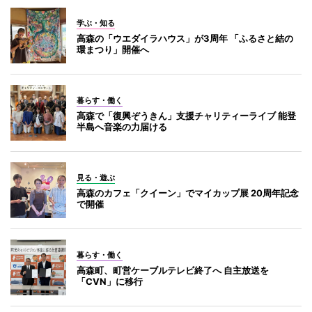
学ぶ・知る
高森の「ウエダイラハウス」が3周年 「ふるさと結の
環まつり」開催へ
暮らす・働く
高森で「復興ぞうきん」支援チャリティーライブ 能登
半島へ音楽の力届ける
見る・遊ぶ
高森のカフェ「クイーン」でマイカップ展 20周年記念
で開催
暮らす・働く
高森町、町営ケーブルテレビ終了へ 自主放送を
「CVN」に移行