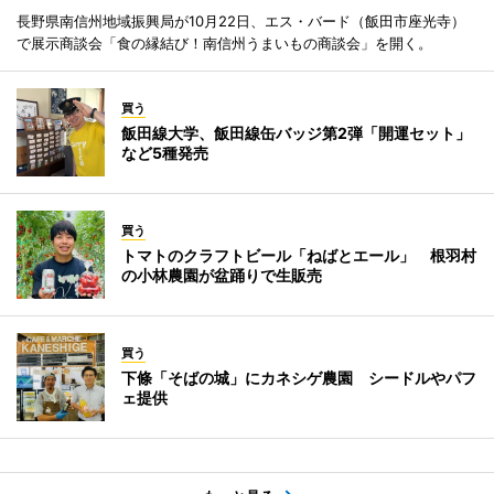
長野県南信州地域振興局が10月22日、エス・バード（飯田市座光寺）
で展示商談会「食の縁結び！南信州うまいもの商談会」を開く。
買う
飯田線大学、飯田線缶バッジ第2弾「開運セット」
など5種発売
買う
トマトのクラフトビール「ねばとエール」 根羽村
の小林農園が盆踊りで生販売
買う
下條「そばの城」にカネシゲ農園 シードルやパフ
ェ提供