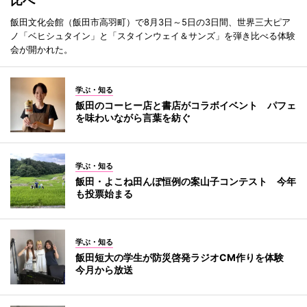
比べ
飯田文化会館（飯田市高羽町）で8月3日～5日の3日間、世界三大ピア
ノ「ベヒシュタイン」と「スタインウェイ＆サンズ」を弾き比べる体験
会が開かれた。
学ぶ・知る
飯田のコーヒー店と書店がコラボイベント パフェ
を味わいながら言葉を紡ぐ
学ぶ・知る
飯田・よこね田んぼ恒例の案山子コンテスト 今年
も投票始まる
学ぶ・知る
飯田短大の学生が防災啓発ラジオCM作りを体験
今月から放送