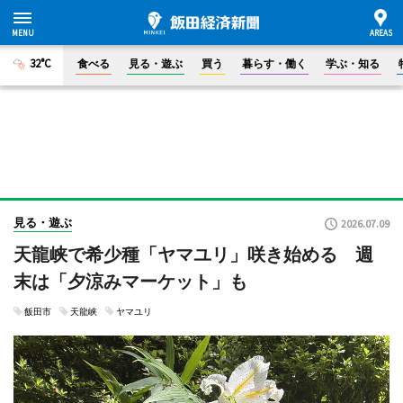
32°C
食べる
見る・遊ぶ
買う
暮らす・働く
学ぶ・知る
見る・遊ぶ
2026.07.09
天龍峡で希少種「ヤマユリ」咲き始める 週
末は「夕涼みマーケット」も
飯田市
天龍峡
ヤマユリ