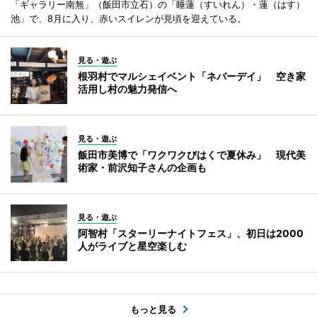
「ギャラリー南無」（飯田市立石）の「睡蓮（すいれん）・蓮（はす）
池」で、8月に入り、赤いスイレンが見頃を迎えている。
見る・遊ぶ
根羽村でマルシェイベント「ネバーデイ」 空き家
活用し村の魅力発信へ
見る・遊ぶ
飯田市美博で「ワクワクびはくで夏休み」 現代美
術家・前沢知子さんの企画も
見る・遊ぶ
阿智村「スターリーナイトフェス」、初日は2000
人がライブと星空楽しむ
もっと見る