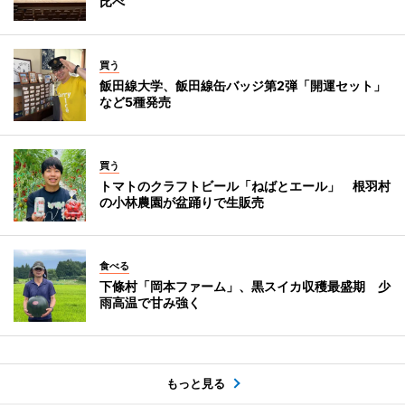
比べ
買う
飯田線大学、飯田線缶バッジ第2弾「開運セット」
など5種発売
買う
トマトのクラフトビール「ねばとエール」 根羽村
の小林農園が盆踊りで生販売
食べる
下條村「岡本ファーム」、黒スイカ収穫最盛期 少
雨高温で甘み強く
もっと見る