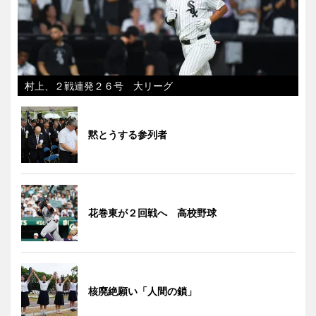
村上、２戦連発２６号 大リーグ
黙とうする参列者
花巻東が２回戦へ 高校野球
核廃絶願い「人間の鎖」