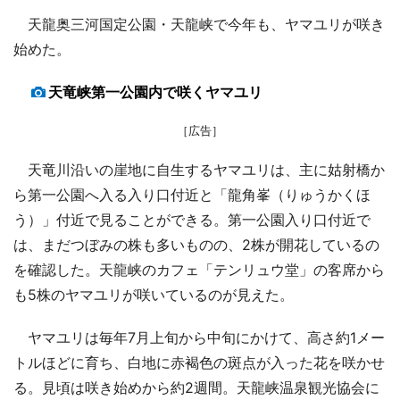
天龍奥三河国定公園・天龍峡で今年も、ヤマユリが咲き
始めた。
天竜峡第一公園内で咲くヤマユリ
［広告］
天竜川沿いの崖地に自生するヤマユリは、主に姑射橋か
ら第一公園へ入る入り口付近と「龍角峯（りゅうかくほ
う）」付近で見ることができる。第一公園入り口付近で
は、まだつぼみの株も多いものの、2株が開花しているの
を確認した。天龍峡のカフェ「テンリュウ堂」の客席から
も5株のヤマユリが咲いているのが見えた。
ヤマユリは毎年7月上旬から中旬にかけて、高さ約1メー
トルほどに育ち、白地に赤褐色の斑点が入った花を咲かせ
る。見頃は咲き始めから約2週間。天龍峡温泉観光協会に