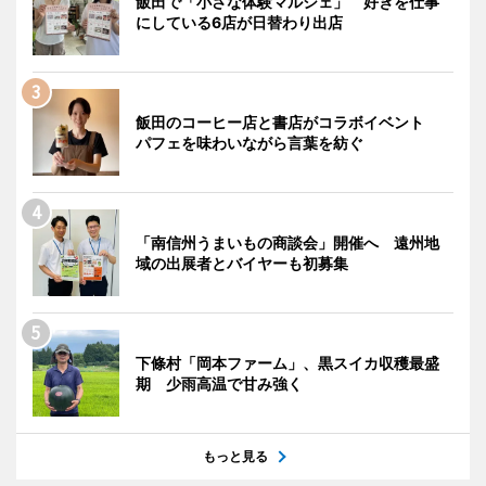
飯田で「小さな体験マルシェ」 好きを仕事
にしている6店が日替わり出店
飯田のコーヒー店と書店がコラボイベント
パフェを味わいながら言葉を紡ぐ
「南信州うまいもの商談会」開催へ 遠州地
域の出展者とバイヤーも初募集
下條村「岡本ファーム」、黒スイカ収穫最盛
期 少雨高温で甘み強く
もっと見る