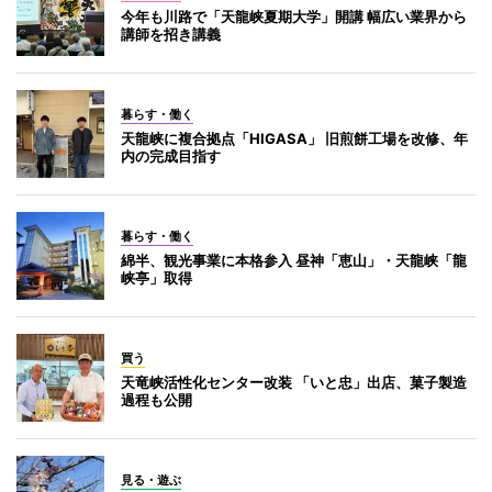
今年も川路で「天龍峡夏期大学」開講 幅広い業界から
講師を招き講義
暮らす・働く
天龍峡に複合拠点「HIGASA」 旧煎餅工場を改修、年
内の完成目指す
暮らす・働く
綿半、観光事業に本格参入 昼神「恵山」・天龍峡「龍
峡亭」取得
買う
天竜峡活性化センター改装 「いと忠」出店、菓子製造
過程も公開
見る・遊ぶ