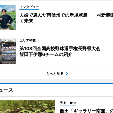
インタビュー
夫婦で選んだ南信州での新規就農 「村新農
く未来
エリア特集
第108回全国高校野球選手権長野県大会
飯田下伊那6チームの紹介
もっと見る
ュース
見る・遊ぶ
飯田「ギャラリー南無」