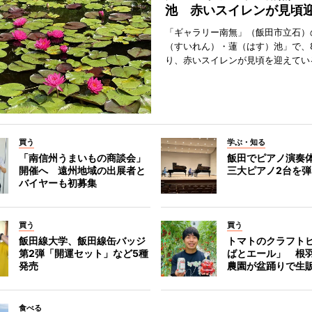
池 赤いスイレンが見頃
「ギャラリー南無」（飯田市立石）
（すいれん）・蓮（はす）池」で、
り、赤いスイレンが見頃を迎えてい
買う
学ぶ・知る
「南信州うまいもの商談会」
飯田でピアノ演奏
開催へ 遠州地域の出展者と
三大ピアノ2台を
バイヤーも初募集
買う
買う
飯田線大学、飯田線缶バッジ
トマトのクラフト
第2弾「開運セット」など5種
ばとエール」 根
発売
農園が盆踊りで生
食べる