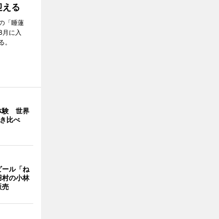
迎える
の「睡蓮
8月に入
る。
体験 世界
弾き比べ
ビール「ね
羽村の小林
販売