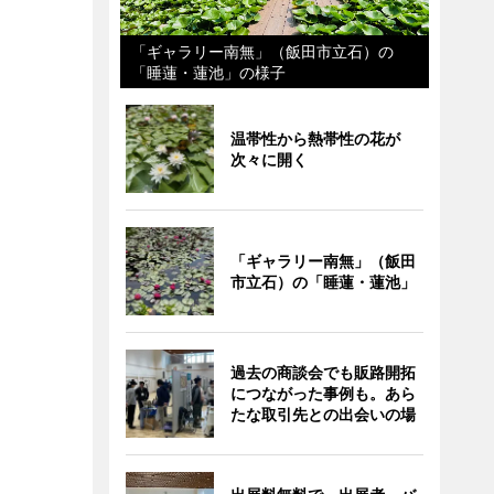
「ギャラリー南無」（飯田市立石）の
「睡蓮・蓮池」の様子
温帯性から熱帯性の花が
次々に開く
「ギャラリー南無」（飯田
市立石）の「睡蓮・蓮池」
過去の商談会でも販路開拓
につながった事例も。あら
たな取引先との出会いの場