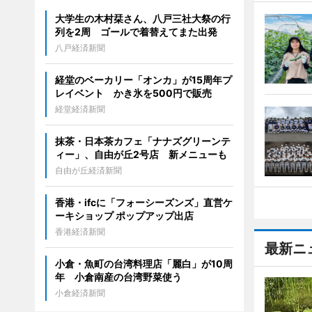
大学生の木村栞さん、八戸三社大祭の行
列を2周 ゴールで着替えてまた出発
八戸経済新聞
経堂のベーカリー「オンカ」が15周年プ
レイベント かき氷を500円で販売
経堂経済新聞
抹茶・日本茶カフェ「ナナズグリーンテ
ィー」、自由が丘2号店 新メニューも
自由が丘経済新聞
香港・ifcに「フォーシーズンズ」直営ケ
ーキショップ ポップアップ出店
香港経済新聞
最新ニ
小倉・魚町の台湾料理店「麗白」が10周
年 小倉南産の台湾野菜使う
小倉経済新聞