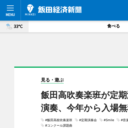
食べる
33°C
見る・遊ぶ
飯田高吹奏楽班が定期
演奏、今年から入場無
#飯田高校吹奏楽班
#定期演奏会
#Smile
#音
#コンクール課題曲