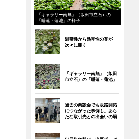
「ギャラリー南無」（飯田市立石）の
「睡蓮・蓮池」の様子
温帯性から熱帯性の花が
次々に開く
「ギャラリー南無」（飯田
市立石）の「睡蓮・蓮池」
過去の商談会でも販路開拓
につながった事例も。あら
たな取引先との出会いの場