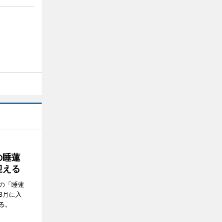
の睡蓮
迎える
の「睡蓮
8月に入
る。