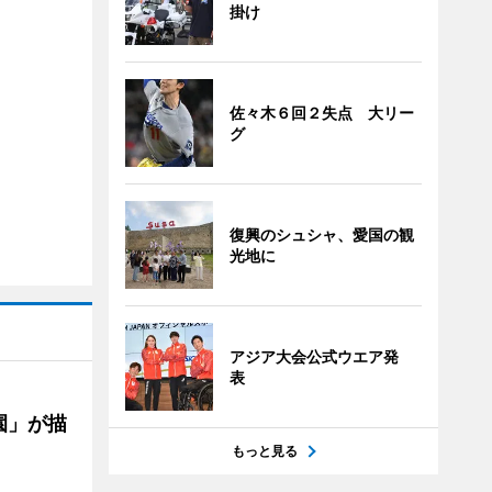
掛け
佐々木６回２失点 大リー
グ
復興のシュシャ、愛国の観
光地に
アジア大会公式ウエア発
表
園」が描
もっと見る