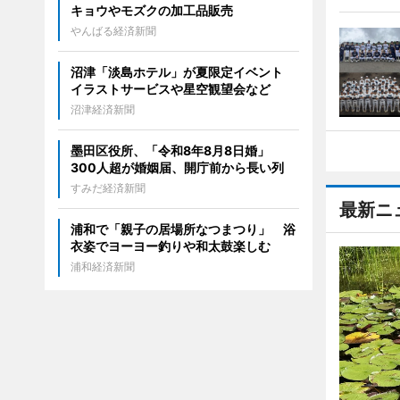
キョウやモズクの加工品販売
やんばる経済新聞
沼津「淡島ホテル」が夏限定イベント
イラストサービスや星空観望会など
沼津経済新聞
墨田区役所、「令和8年8月8日婚」
300人超が婚姻届、開庁前から長い列
すみだ経済新聞
最新ニ
浦和で「親子の居場所なつまつり」 浴
衣姿でヨーヨー釣りや和太鼓楽しむ
浦和経済新聞