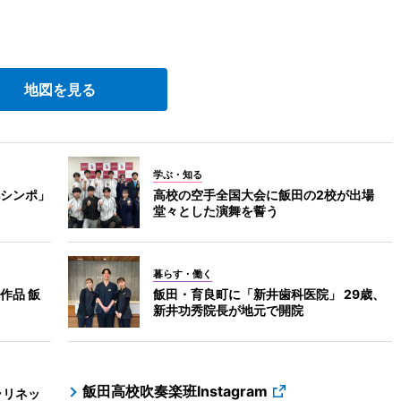
」
地図を見る
学ぶ・知る
シンポ」
高校の空手全国大会に飯田の2校が出場
堂々とした演舞を誓う
暮らす・働く
作品 飯
飯田・育良町に「新井歯科医院」 29歳、
新井功秀院長が地元で開院
飯田高校吹奏楽班Instagram
ラリネッ