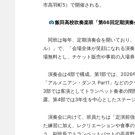
市高羽町5）で開催される。
飯田高校吹奏楽班「第66回定期演奏
同班は毎年、定期演奏会を開いており、今年
ル）」で、「会場全体が笑顔になれる演奏
場無料とし、チケット販売や事前の入場券
演奏会は4部で構成。第1部では、2026
「アルメニアン・ダンス Part1」など
3部では客演としてトランペット奏者の閏
露。第4部では3年生を中心としたステー
演奏会に向けて、班員たちは「定演前強化
た練習に加え、レクリエーションや食事の
う。副班長でトランペットパートの高原野