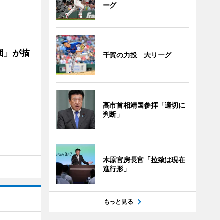
ーグ
園」が描
千賀の力投 大リーグ
高市首相靖国参拝「適切に
判断」
木原官房長官「拉致は現在
進行形」
もっと見る