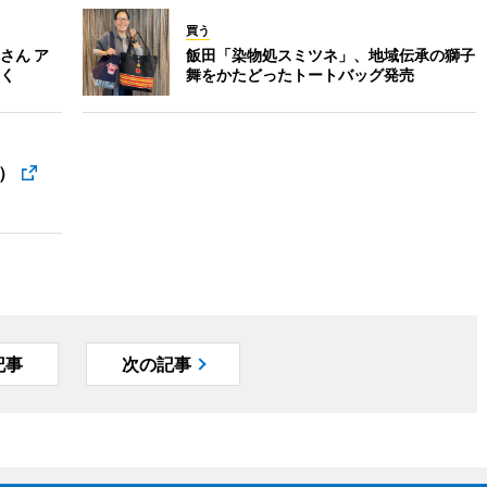
買う
さん ア
飯田「染物処スミツネ」、地域伝承の獅子
く
舞をかたどったトートバッグ発売
ス）
記事
次の記事