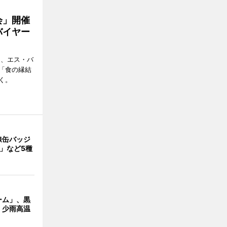
会」開催
バイヤー
日、エス・バ
「食の縁結
く。
線缶バッジ
」など5種
ーム」、黒
 少雨高温