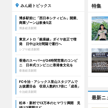
みん経トピックス
特集
博多駅前に「西日本シティビル」開業、
商業ゾーンは飲食5店
博多経済新聞
東京メトロ「銀座線」ダイヤ改正で増
発 日中は3分間隔で運行へ
シブヤ経済新聞
香港のスーパーが24時間営業のコンビ
ニ 日本式コンビニに香港食文化を
香港経済新聞
FC今治・アシックス里山スタジアムで
お披露目会 収容人数約1.7倍に「成長」
今治経済新聞
最新ニ
松本・新村で13万本のヒマワリ満開 見
頃は3週間ほど