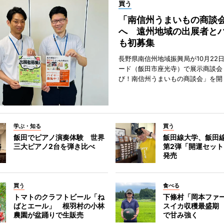
買う
「南信州うまいもの商談
へ 遠州地域の出展者と
も初募集
長野県南信州地域振興局が10月22
ード（飯田市座光寺）で展示商談会
び！南信州うまいもの商談会」を開
学ぶ・知る
買う
飯田でピアノ演奏体験 世界
飯田線大学、飯田
三大ピアノ2台を弾き比べ
第2弾「開運セット
発売
買う
食べる
トマトのクラフトビール「ね
下條村「岡本ファ
ばとエール」 根羽村の小林
スイカ収穫最盛期
農園が盆踊りで生販売
で甘み強く