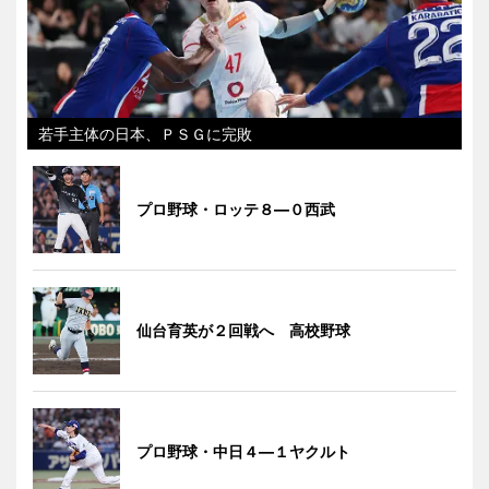
若手主体の日本、ＰＳＧに完敗
プロ野球・ロッテ８―０西武
仙台育英が２回戦へ 高校野球
プロ野球・中日４―１ヤクルト