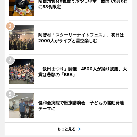
南信州食材8種使う冷やし中華 飯田で8月8日
に88食限定
阿智村「スターリーナイトフェス」、初日は
2000人がライブと星空楽しむ
「飯田まつり」開催 4500人が踊り披露、大
賞は悲願の「BBA」
健和会病院で医療講演会 子どもの運動発達
テーマに
もっと見る