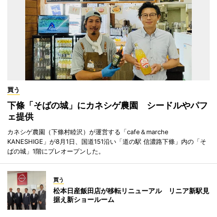
買う
下條「そばの城」にカネシゲ農園 シードルやパフ
ェ提供
カネシゲ農園（下條村睦沢）が運営する「cafe＆marche
KANESHIGE」が8月1日、国道151沿い「道の駅 信濃路下條」内の「そ
ばの城」1階にプレオープンした。
買う
松本日産飯田店が移転リニューアル リニア新駅見
据え新ショールーム