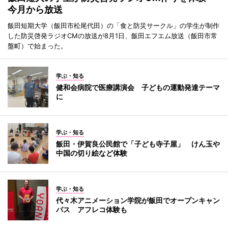
今月から放送
飯田短期大学（飯田市松尾代田）の「食と防災サークル」の学生が制作
した防災啓発ラジオCMの放送が8月1日、飯田エフエム放送（飯田市常
盤町）で始まった。
学ぶ・知る
健和会病院で医療講演会 子どもの運動発達テーマ
に
学ぶ・知る
飯田・伊賀良公民館で「子ども寺子屋」 けん玉や
中国の切り絵など体験
学ぶ・知る
代々木アニメーション学院が飯田でオープンキャン
パス アフレコ体験も