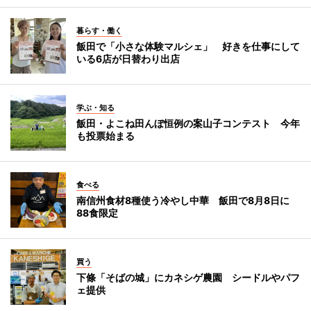
暮らす・働く
飯田で「小さな体験マルシェ」 好きを仕事にして
いる6店が日替わり出店
学ぶ・知る
飯田・よこね田んぼ恒例の案山子コンテスト 今年
も投票始まる
食べる
南信州食材8種使う冷やし中華 飯田で8月8日に
88食限定
買う
下條「そばの城」にカネシゲ農園 シードルやパフ
ェ提供