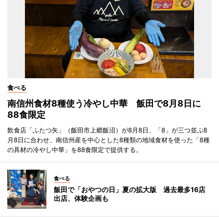
食べる
南信州食材8種使う冷やし中華 飯田で8月8日に
88食限定
飲食店「ふたつ矢」（飯田市上郷飯沼）が8月8日、「8」が三つ並ぶ8
月8日に合わせ、南信州産を中心とした8種類の地域食材を使った「8種
の具材の冷やし中華」を88食限定で提供する。
食べる
飯田で「おやつの日」夏の拡大版 過去最多16店
出店、体験企画も