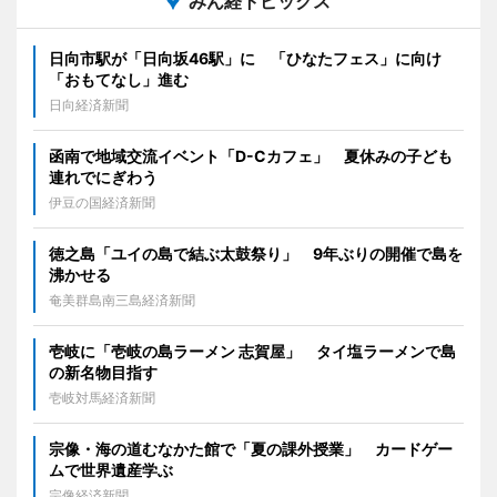
みん経トピックス
日向市駅が「日向坂46駅」に 「ひなたフェス」に向け
「おもてなし」進む
日向経済新聞
函南で地域交流イベント「D-Cカフェ」 夏休みの子ども
連れでにぎわう
伊豆の国経済新聞
徳之島「ユイの島で結ぶ太鼓祭り」 9年ぶりの開催で島を
沸かせる
奄美群島南三島経済新聞
壱岐に「壱岐の島ラーメン 志賀屋」 タイ塩ラーメンで島
の新名物目指す
壱岐対馬経済新聞
宗像・海の道むなかた館で「夏の課外授業」 カードゲー
ムで世界遺産学ぶ
宗像経済新聞