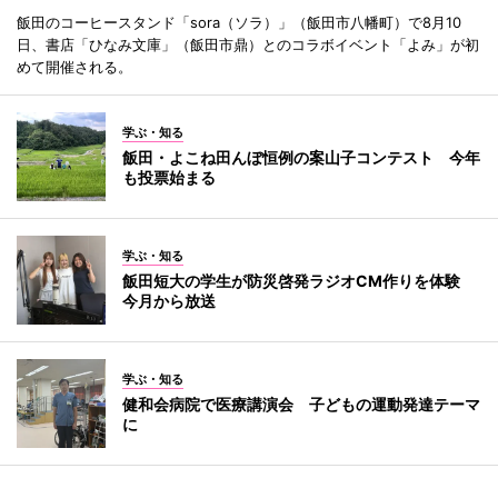
飯田のコーヒースタンド「sora（ソラ）」（飯田市八幡町）で8月10
日、書店「ひなみ文庫」（飯田市鼎）とのコラボイベント「よみ」が初
めて開催される。
学ぶ・知る
飯田・よこね田んぼ恒例の案山子コンテスト 今年
も投票始まる
学ぶ・知る
飯田短大の学生が防災啓発ラジオCM作りを体験
今月から放送
学ぶ・知る
健和会病院で医療講演会 子どもの運動発達テーマ
に