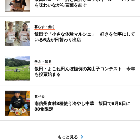
を味わいながら言葉を紡ぐ
暮らす・働く
飯田で「小さな体験マルシェ」 好きを仕事にして
いる6店が日替わり出店
学ぶ・知る
飯田・よこね田んぼ恒例の案山子コンテスト 今年
も投票始まる
食べる
南信州食材8種使う冷やし中華 飯田で8月8日に
88食限定
もっと見る