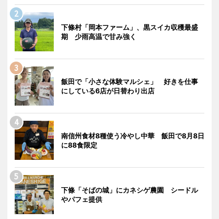
下條村「岡本ファーム」、黒スイカ収穫最盛
期 少雨高温で甘み強く
飯田で「小さな体験マルシェ」 好きを仕事
にしている6店が日替わり出店
南信州食材8種使う冷やし中華 飯田で8月8日
に88食限定
下條「そばの城」にカネシゲ農園 シードル
やパフェ提供