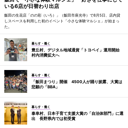
いる6店が日替わり出店
飯田の生花店「のの彩（いろ）」（飯田市座光寺）で8月5日、店内貸
しスペースを利用した初のイベント「小さな体験マルシェ」が始まっ
た。
暮らす・働く
豊丘村、デジタル地域通貨「トヨペイ」運用開始
村内消費拡大へ
暮らす・働く
「飯田まつり」開催 4500人が踊り披露、大賞は
悲願の「BBA」
暮らす・働く
泰阜村、日本子育て支援大賞の「自治体部門」に選
出 長野県内では初受賞