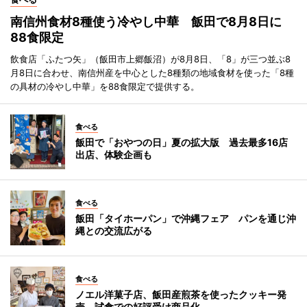
南信州食材8種使う冷やし中華 飯田で8月8日に
88食限定
飲食店「ふたつ矢」（飯田市上郷飯沼）が8月8日、「8」が三つ並ぶ8
月8日に合わせ、南信州産を中心とした8種類の地域食材を使った「8種
の具材の冷やし中華」を88食限定で提供する。
食べる
飯田で「おやつの日」夏の拡大版 過去最多16店
出店、体験企画も
食べる
飯田「タイホーパン」で沖縄フェア パンを通じ沖
縄との交流広がる
食べる
ノエル洋菓子店、飯田産煎茶を使ったクッキー発
売 試食での好評受け商品化