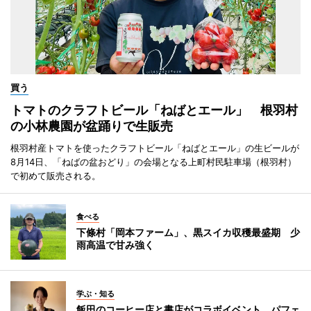
買う
トマトのクラフトビール「ねばとエール」 根羽村
の小林農園が盆踊りで生販売
根羽村産トマトを使ったクラフトビール「ねばとエール」の生ビールが
8月14日、「ねばの盆おどり」の会場となる上町村民駐車場（根羽村）
で初めて販売される。
食べる
下條村「岡本ファーム」、黒スイカ収穫最盛期 少
雨高温で甘み強く
学ぶ・知る
飯田のコーヒー店と書店がコラボイベント パフェ