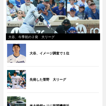
大谷、今季初の２発 大リーグ
大谷、イメージ調査で１位
先発した菅野 大リーグ
米大統領ヘリに民間機接近