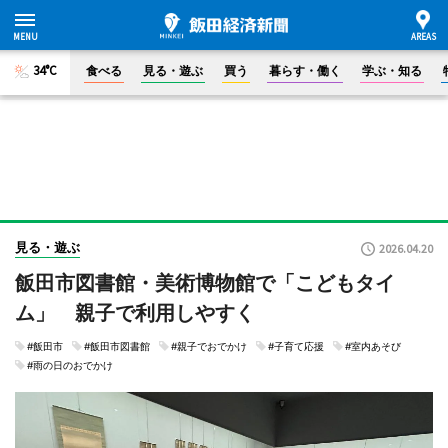
34°C
食べる
見る・遊ぶ
買う
暮らす・働く
学ぶ・知る
見る・遊ぶ
2026.04.20
飯田市図書館・美術博物館で「こどもタイ
ム」 親子で利用しやすく
#飯田市
#飯田市図書館
#親子でおでかけ
#子育て応援
#室内あそび
#雨の日のおでかけ