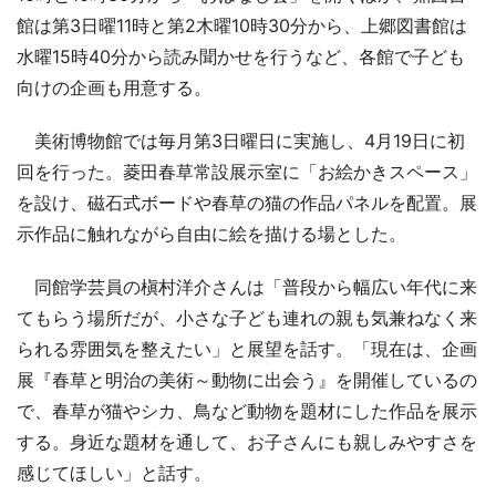
館は第3日曜11時と第2木曜10時30分から、上郷図書館は
水曜15時40分から読み聞かせを行うなど、各館で子ども
向けの企画も用意する。
美術博物館では毎月第3日曜日に実施し、4月19日に初
回を行った。菱田春草常設展示室に「お絵かきスペース」
を設け、磁石式ボードや春草の猫の作品パネルを配置。展
示作品に触れながら自由に絵を描ける場とした。
同館学芸員の槇村洋介さんは「普段から幅広い年代に来
てもらう場所だが、小さな子ども連れの親も気兼ねなく来
られる雰囲気を整えたい」と展望を話す。「現在は、企画
展『春草と明治の美術～動物に出会う』を開催しているの
で、春草が猫やシカ、鳥など動物を題材にした作品を展示
する。身近な題材を通して、お子さんにも親しみやすさを
感じてほしい」と話す。