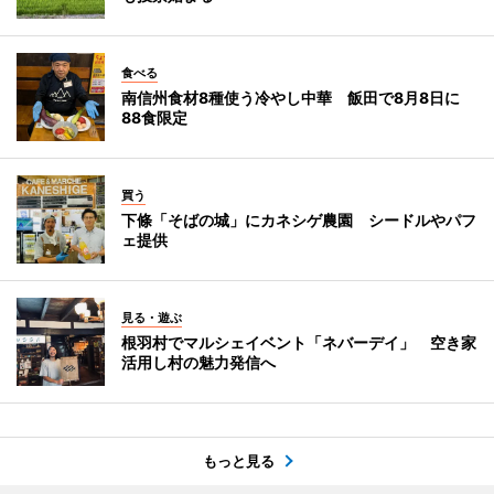
食べる
南信州食材8種使う冷やし中華 飯田で8月8日に
88食限定
買う
下條「そばの城」にカネシゲ農園 シードルやパフ
ェ提供
見る・遊ぶ
根羽村でマルシェイベント「ネバーデイ」 空き家
活用し村の魅力発信へ
もっと見る