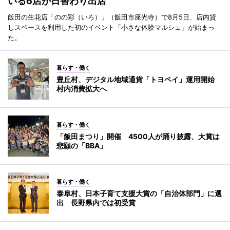
いる6店が日替わり出店
飯田の生花店「のの彩（いろ）」（飯田市座光寺）で8月5日、店内貸
しスペースを利用した初のイベント「小さな体験マルシェ」が始まっ
た。
暮らす・働く
豊丘村、デジタル地域通貨「トヨペイ」運用開始
村内消費拡大へ
暮らす・働く
「飯田まつり」開催 4500人が踊り披露、大賞は
悲願の「BBA」
暮らす・働く
泰阜村、日本子育て支援大賞の「自治体部門」に選
出 長野県内では初受賞