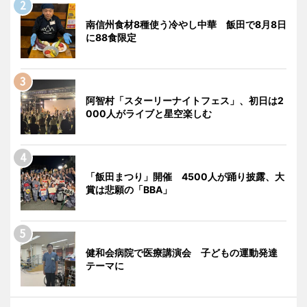
南信州食材8種使う冷やし中華 飯田で8月8日
に88食限定
阿智村「スターリーナイトフェス」、初日は2
000人がライブと星空楽しむ
「飯田まつり」開催 4500人が踊り披露、大
賞は悲願の「BBA」
健和会病院で医療講演会 子どもの運動発達
テーマに