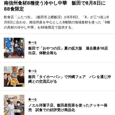
南信州食材8種使う冷やし中華 飯田で8月8日に
88食限定
飲食店「ふたつ矢」（飯田市上郷飯沼）が8月8日、「8」が三つ並ぶ8
月8日に合わせ、南信州産を中心とした8種類の地域食材を使った「8種
の具材の冷やし中華」を88食限定で提供する。
食べる
飯田で「おやつの日」夏の拡大版 過去最多16店
出店、体験企画も
食べる
飯田「タイホーパン」で沖縄フェア パンを通じ沖
縄との交流広がる
食べる
ノエル洋菓子店、飯田産煎茶を使ったクッキー発
売 試食での好評受け商品化