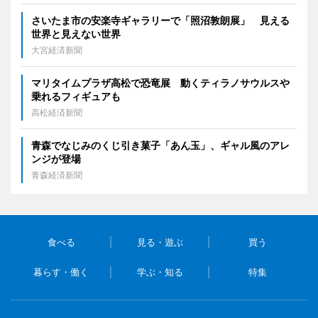
さいたま市の安楽寺ギャラリーで「照沼敦朗展」 見える
世界と見えない世界
大宮経済新聞
マリタイムプラザ高松で恐竜展 動くティラノサウルスや
乗れるフィギュアも
高松経済新聞
青森でなじみのくじ引き菓子「あん玉」、ギャル風のアレ
ンジが登場
青森経済新聞
食べる
見る・遊ぶ
買う
暮らす・働く
学ぶ・知る
特集