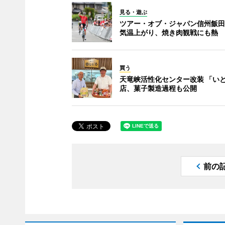
見る・遊ぶ
ツアー・オブ・ジャパン信州飯田
気温上がり、焼き肉観戦にも熱
買う
天竜峡活性化センター改装 「い
店、菓子製造過程も公開
前の