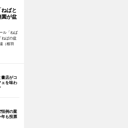
「ねばと
農園が盆
ール「ねば
「ねばの盆
場（根羽
と書店がコ
フェを味わ
ぐ
ぼ恒例の案
今年も投票