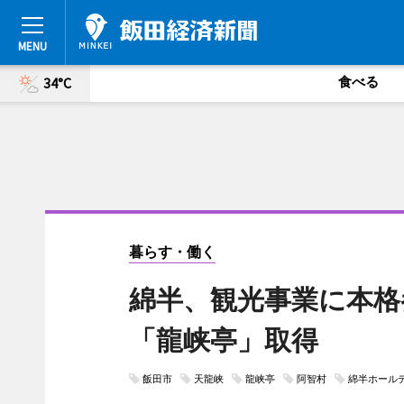
食べる
34°C
暮らす・働く
綿半、観光事業に本格
「龍峡亭」取得
飯田市
天龍峡
龍峡亭
阿智村
綿半ホール