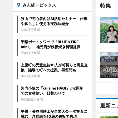
みん経トピックス
特集
狭山で初心者向けAI活用セミナー 仕事
や暮らしに使える実践法紹介
狭山経済新聞
千葉ポートタワーで「BLUE＆FIRE
mini」 地元店が鉄板焼き料理提供
千葉経済新聞
上里町の児童生徒16人が町長らと意見交
換 議場で町への提案、再質問も
本庄経済新聞
河内小阪の「cuisine HAGI」が2周年
旬の食材使い、日替わりで
東大阪経済新聞
最新ニ
平川・長谷川鉄工が全国大会一次審査に
挑む 浮世絵を10層の鋼板で再現