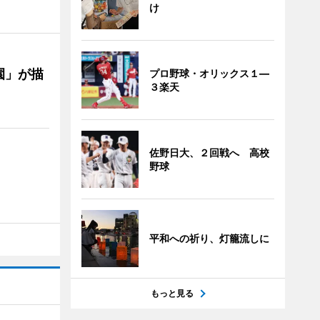
け
園」が描
プロ野球・オリックス１―
３楽天
佐野日大、２回戦へ 高校
野球
平和への祈り、灯籠流しに
もっと見る