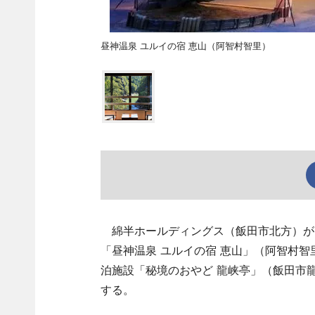
昼神温泉 ユルイの宿 恵山（阿智村智里）
綿半ホールディングス（飯田市北方）が6
「昼神温泉 ユルイの宿 恵山」（阿智村
泊施設「秘境のおやど 龍峡亭」（飯田市
する。