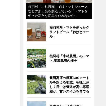
根羽村「小林農園」ではトマトジュース
などの加工品を製造している「トマトを
使った新たな商品を作れないか」
根羽村産トマトを使ったク
ラフトビール「ねばとエー
ル」
根羽村「小林農園」のトマ
ト,養液栽培の様子
親田高原の標高600メート
ルを超える地域。朝晩は涼
しく日中は気温が高い寒暖
差が、甘いスイカを育てる