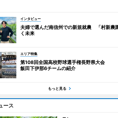
インタビュー
夫婦で選んだ南信州での新規就農 「村新農
く未来
エリア特集
第108回全国高校野球選手権長野県大会
飯田下伊那6チームの紹介
もっと見る
ュース