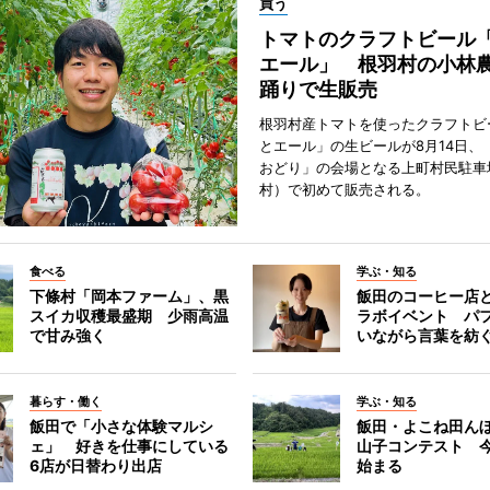
買う
トマトのクラフトビール
エール」 根羽村の小林
踊りで生販売
根羽村産トマトを使ったクラフトビ
とエール」の生ビールが8月14日、
おどり」の会場となる上町村民駐車
村）で初めて販売される。
食べる
学ぶ・知る
下條村「岡本ファーム」、黒
飯田のコーヒー店
スイカ収穫最盛期 少雨高温
ラボイベント パ
で甘み強く
いながら言葉を紡
暮らす・働く
学ぶ・知る
飯田で「小さな体験マルシ
飯田・よこね田ん
ェ」 好きを仕事にしている
山子コンテスト 
6店が日替わり出店
始まる