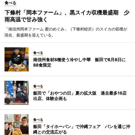
食べる
下條村「岡本ファーム」、黒スイカ収穫最盛期 少
雨高温で甘み強く
「南信州岡本ファーム 蜜のめぐみ」（下條村睦沢）のスイカの収穫が
現在、最盛期を迎えている。
食べる
南信州食材8種使う冷やし中華 飯田で8月8日に
88食限定
食べる
飯田で「おやつの日」夏の拡大版 過去最多16店
出店、体験企画も
食べる
飯田「タイホーパン」で沖縄フェア パンを通じ沖
縄との交流広がる