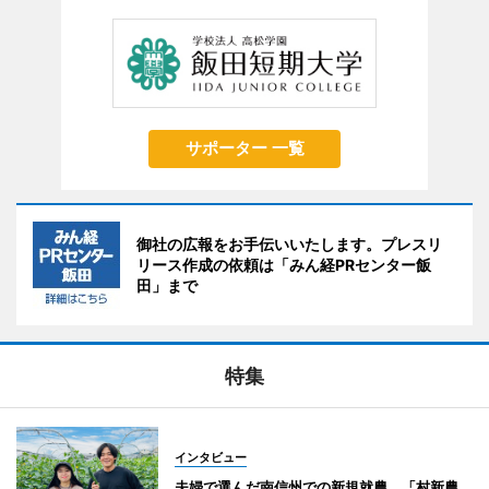
サポーター 一覧
御社の広報をお手伝いいたします。プレスリ
リース作成の依頼は「みん経PRセンター飯
田」まで
特集
インタビュー
夫婦で選んだ南信州での新規就農 「村新農