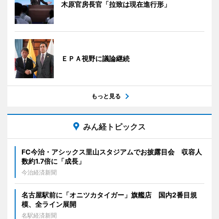
木原官房長官「拉致は現在進行形」
ＥＰＡ視野に議論継続
もっと見る
みん経トピックス
FC今治・アシックス里山スタジアムでお披露目会 収容人
数約1.7倍に「成長」
今治経済新聞
名古屋駅前に「オニツカタイガー」旗艦店 国内2番目規
模、全ライン展開
名駅経済新聞