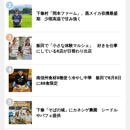
下條村「岡本ファーム」、黒スイカ収穫最盛
期 少雨高温で甘み強く
飯田で「小さな体験マルシェ」 好きを仕事
にしている6店が日替わり出店
南信州食材8種使う冷やし中華 飯田で8月8日
に88食限定
下條「そばの城」にカネシゲ農園 シードル
やパフェ提供