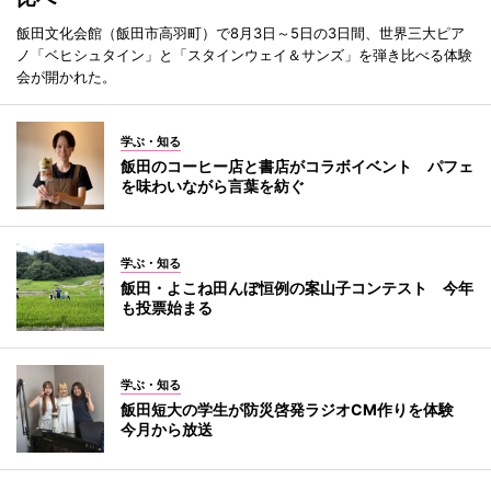
飯田文化会館（飯田市高羽町）で8月3日～5日の3日間、世界三大ピア
ノ「ベヒシュタイン」と「スタインウェイ＆サンズ」を弾き比べる体験
会が開かれた。
学ぶ・知る
飯田のコーヒー店と書店がコラボイベント パフェ
を味わいながら言葉を紡ぐ
学ぶ・知る
飯田・よこね田んぼ恒例の案山子コンテスト 今年
も投票始まる
学ぶ・知る
飯田短大の学生が防災啓発ラジオCM作りを体験
今月から放送