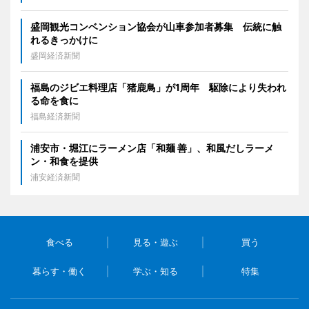
盛岡観光コンベンション協会が山車参加者募集 伝統に触
れるきっかけに
盛岡経済新聞
福島のジビエ料理店「猪鹿鳥」が1周年 駆除により失われ
る命を食に
福島経済新聞
浦安市・堀江にラーメン店「和麺 善」、和風だしラーメ
ン・和食を提供
浦安経済新聞
食べる
見る・遊ぶ
買う
暮らす・働く
学ぶ・知る
特集