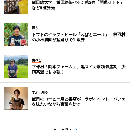
飯田線大学、飯田線缶バッジ第2弾「開運セット」
など5種発売
買う
トマトのクラフトビール「ねばとエール」 根羽村
の小林農園が盆踊りで生販売
食べる
下條村「岡本ファーム」、黒スイカ収穫最盛期 少
雨高温で甘み強く
学ぶ・知る
飯田のコーヒー店と書店がコラボイベント パフェ
を味わいながら言葉を紡ぐ
もっと見る