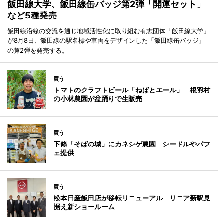
飯田線大学、飯田線缶バッジ第2弾「開運セット」
など5種発売
飯田線沿線の交流を通じ地域活性化に取り組む有志団体「飯田線大学」
が8月8日、飯田線の駅名標や車両をデザインした「飯田線缶バッジ」
の第2弾を発売する。
買う
トマトのクラフトビール「ねばとエール」 根羽村
の小林農園が盆踊りで生販売
買う
下條「そばの城」にカネシゲ農園 シードルやパフ
ェ提供
買う
松本日産飯田店が移転リニューアル リニア新駅見
据え新ショールーム