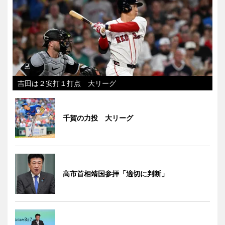
吉田は２安打１打点 大リーグ
千賀の力投 大リーグ
高市首相靖国参拝「適切に判断」