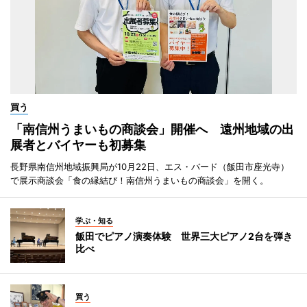
買う
「南信州うまいもの商談会」開催へ 遠州地域の出
展者とバイヤーも初募集
長野県南信州地域振興局が10月22日、エス・バード（飯田市座光寺）
で展示商談会「食の縁結び！南信州うまいもの商談会」を開く。
学ぶ・知る
飯田でピアノ演奏体験 世界三大ピアノ2台を弾き
比べ
買う