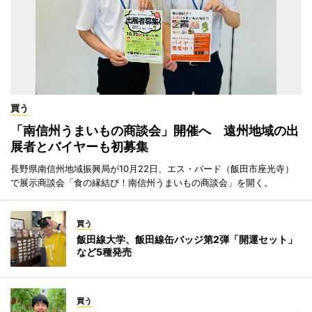
買う
「南信州うまいもの商談会」開催へ 遠州地域の出
展者とバイヤーも初募集
長野県南信州地域振興局が10月22日、エス・バード（飯田市座光寺）
で展示商談会「食の縁結び！南信州うまいもの商談会」を開く。
買う
飯田線大学、飯田線缶バッジ第2弾「開運セット」
など5種発売
買う