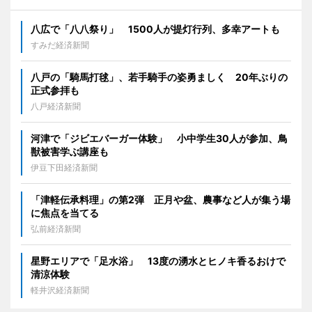
八広で「八八祭り」 1500人が提灯行列、多幸アートも
すみだ経済新聞
八戸の「騎馬打毬」、若手騎手の姿勇ましく 20年ぶりの
正式参拝も
八戸経済新聞
河津で「ジビエバーガー体験」 小中学生30人が参加、鳥
獣被害学ぶ講座も
伊豆下田経済新聞
「津軽伝承料理」の第2弾 正月や盆、農事など人が集う場
に焦点を当てる
弘前経済新聞
星野エリアで「足水浴」 13度の湧水とヒノキ香るおけで
清涼体験
軽井沢経済新聞