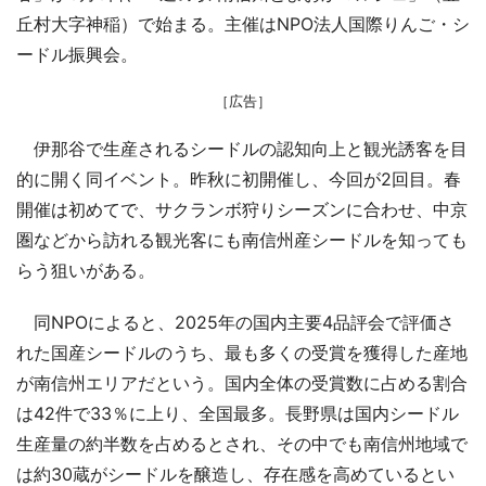
丘村大字神稲）で始まる。主催はNPO法人国際りんご・シ
ードル振興会。
［広告］
伊那谷で生産されるシードルの認知向上と観光誘客を目
的に開く同イベント。昨秋に初開催し、今回が2回目。春
開催は初めてで、サクランボ狩りシーズンに合わせ、中京
圏などから訪れる観光客にも南信州産シードルを知っても
らう狙いがある。
同NPOによると、2025年の国内主要4品評会で評価さ
れた国産シードルのうち、最も多くの受賞を獲得した産地
が南信州エリアだという。国内全体の受賞数に占める割合
は42件で33％に上り、全国最多。長野県は国内シードル
生産量の約半数を占めるとされ、その中でも南信州地域で
は約30蔵がシードルを醸造し、存在感を高めているとい