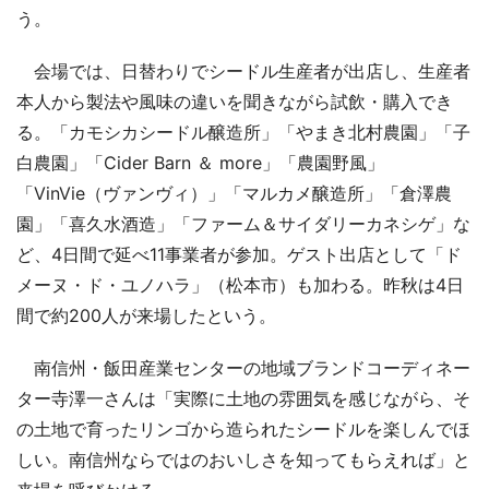
う。
会場では、日替わりでシードル生産者が出店し、生産者
本人から製法や風味の違いを聞きながら試飲・購入でき
る。「カモシカシードル醸造所」「やまき北村農園」「子
白農園」「Cider Barn ＆ more」「農園野風」
「VinVie（ヴァンヴィ）」「マルカメ醸造所」「倉澤農
園」「喜久水酒造」「ファーム＆サイダリーカネシゲ」な
ど、4日間で延べ11事業者が参加。ゲスト出店として「ド
メーヌ・ド・ユノハラ」（松本市）も加わる。昨秋は4日
間で約200人が来場したという。
南信州・飯田産業センターの地域ブランドコーディネー
ター寺澤一さんは「実際に土地の雰囲気を感じながら、そ
の土地で育ったリンゴから造られたシードルを楽しんでほ
しい。南信州ならではのおいしさを知ってもらえれば」と