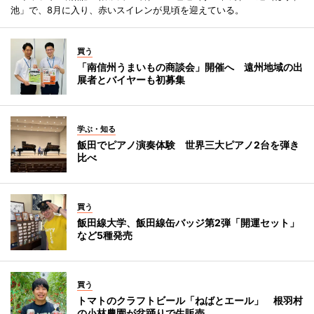
池」で、8月に入り、赤いスイレンが見頃を迎えている。
買う
「南信州うまいもの商談会」開催へ 遠州地域の出
展者とバイヤーも初募集
学ぶ・知る
飯田でピアノ演奏体験 世界三大ピアノ2台を弾き
比べ
買う
飯田線大学、飯田線缶バッジ第2弾「開運セット」
など5種発売
買う
トマトのクラフトビール「ねばとエール」 根羽村
の小林農園が盆踊りで生販売