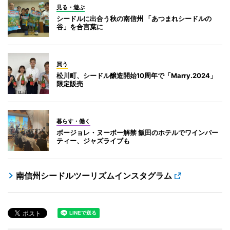
見る・遊ぶ
シードルに出合う秋の南信州 「あつまれシードルの
谷」を合言葉に
買う
松川町、シードル醸造開始10周年で「Marry.2024」
限定販売
暮らす・働く
ボージョレ・ヌーボー解禁 飯田のホテルでワインパー
ティー、ジャズライブも
南信州シードルツーリズムインスタグラム