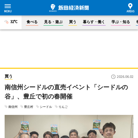
32°C
食べる
見る・遊ぶ
買う
暮らす・働く
学ぶ・知る
買う
2026.06.02
南信州シードルの直売イベント「シードルの
谷」、豊丘で初の春開催
南信州
豊丘村
シードル
りんご