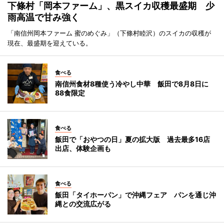
下條村「岡本ファーム」、黒スイカ収穫最盛期 少
雨高温で甘み強く
「南信州岡本ファーム 蜜のめぐみ」（下條村睦沢）のスイカの収穫が
現在、最盛期を迎えている。
食べる
南信州食材8種使う冷やし中華 飯田で8月8日に
88食限定
食べる
飯田で「おやつの日」夏の拡大版 過去最多16店
出店、体験企画も
食べる
飯田「タイホーパン」で沖縄フェア パンを通じ沖
縄との交流広がる