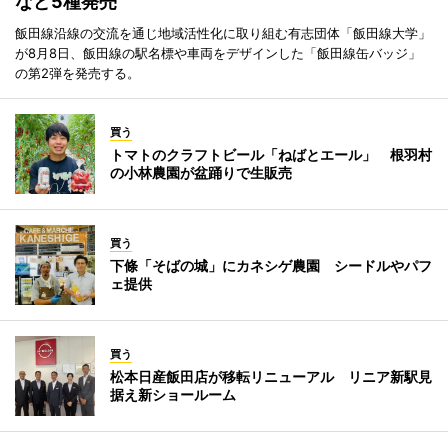
など5種発売
飯田線沿線の交流を通じ地域活性化に取り組む有志団体「飯田線大学」
が8月8日、飯田線の駅名標や車両をデザインした「飯田線缶バッジ」
の第2弾を発売する。
買う
トマトのクラフトビール「ねばとエール」 根羽村
の小林農園が盆踊りで生販売
買う
下條「そばの城」にカネシゲ農園 シードルやパフ
ェ提供
買う
松本日産飯田店が移転リニューアル リニア新駅見
据え新ショールーム