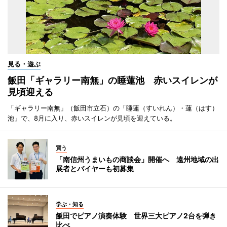
見る・遊ぶ
飯田「ギャラリー南無」の睡蓮池 赤いスイレンが
見頃迎える
「ギャラリー南無」（飯田市立石）の「睡蓮（すいれん）・蓮（はす）
池」で、8月に入り、赤いスイレンが見頃を迎えている。
買う
「南信州うまいもの商談会」開催へ 遠州地域の出
展者とバイヤーも初募集
学ぶ・知る
飯田でピアノ演奏体験 世界三大ピアノ2台を弾き
比べ