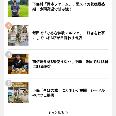
下條村「岡本ファーム」、黒スイカ収穫最盛
期 少雨高温で甘み強く
飯田で「小さな体験マルシェ」 好きを仕事
にしている6店が日替わり出店
南信州食材8種使う冷やし中華 飯田で8月8日
に88食限定
下條「そばの城」にカネシゲ農園 シードル
やパフェ提供
もっと見る