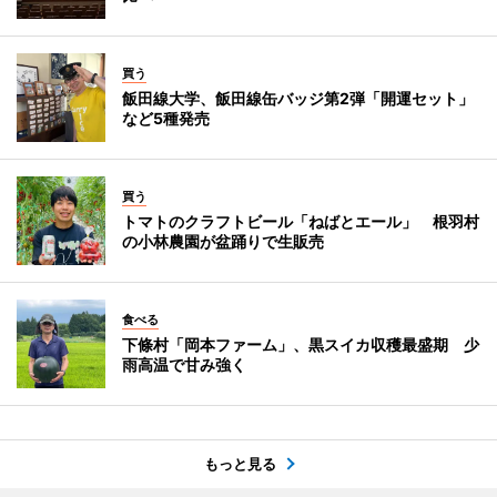
買う
飯田線大学、飯田線缶バッジ第2弾「開運セット」
など5種発売
買う
トマトのクラフトビール「ねばとエール」 根羽村
の小林農園が盆踊りで生販売
食べる
下條村「岡本ファーム」、黒スイカ収穫最盛期 少
雨高温で甘み強く
もっと見る