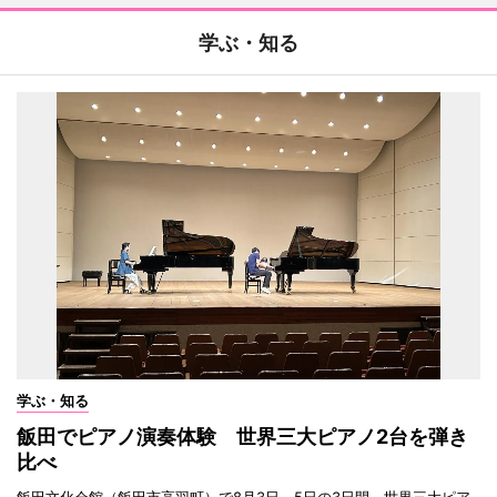
学ぶ・知る
学ぶ・知る
飯田でピアノ演奏体験 世界三大ピアノ2台を弾き
比べ
飯田文化会館（飯田市高羽町）で8月3日～5日の3日間、世界三大ピア