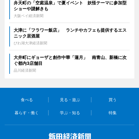
弁天町の「空庭温泉」で夏イベント 妖怪テーマに参加型
ショーや謎解きも
大阪ベイ経済新聞
大津に「フラワー飯店」 ランチやカフェも提供するエス
ニック居酒屋
びわ湖大津経済新聞
大井町にギョーザと創作中華「蓮月」 南青山、新橋に次
ぐ都内3店舗目
品川経済新聞
食べる
見る・遊ぶ
買う
暮らす・働く
学ぶ・知る
特集