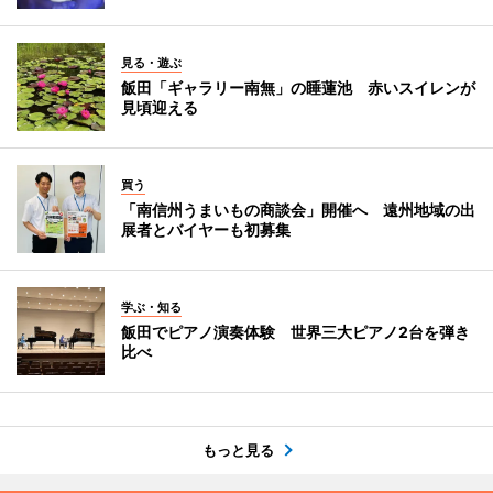
見る・遊ぶ
飯田「ギャラリー南無」の睡蓮池 赤いスイレンが
見頃迎える
買う
「南信州うまいもの商談会」開催へ 遠州地域の出
展者とバイヤーも初募集
学ぶ・知る
飯田でピアノ演奏体験 世界三大ピアノ2台を弾き
比べ
もっと見る