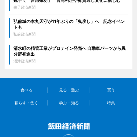
銚子で「台湾茶坊」 台湾料理や雑貨通じ文化に親しむ
銚子経済新聞
弘前城の本丸天守が11年ぶりの「曳戻し」へ 記念イベン
トも
弘前経済新聞
清水町の精管工業がプロテイン発売へ 自動車パーツから異
分野初進出
沼津経済新聞
食べる
見る・遊ぶ
買う
暮らす・働く
学ぶ・知る
特集