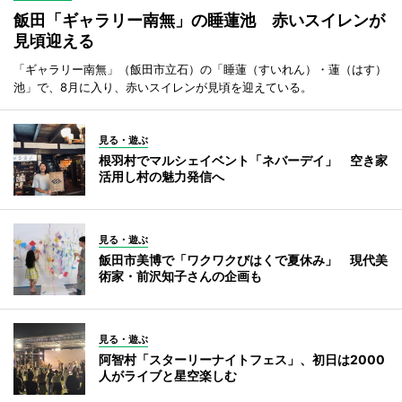
飯田「ギャラリー南無」の睡蓮池 赤いスイレンが
見頃迎える
「ギャラリー南無」（飯田市立石）の「睡蓮（すいれん）・蓮（はす）
池」で、8月に入り、赤いスイレンが見頃を迎えている。
見る・遊ぶ
根羽村でマルシェイベント「ネバーデイ」 空き家
活用し村の魅力発信へ
見る・遊ぶ
飯田市美博で「ワクワクびはくで夏休み」 現代美
術家・前沢知子さんの企画も
見る・遊ぶ
阿智村「スターリーナイトフェス」、初日は2000
人がライブと星空楽しむ