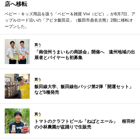
店へ移転
ベビー・キッズ用品を扱う「ベビー＆雑貨 Vivi（ビビ）」が8月7日、ア
ップルロード沿いの「アピタ飯田店」（飯田市鼎名古熊）2階に移転オ
ープンした。
買う
「南信州うまいもの商談会」開催へ 遠州地域の出
展者とバイヤーも初募集
買う
飯田線大学、飯田線缶バッジ第2弾「開運セット」
など5種発売
買う
トマトのクラフトビール「ねばとエール」 根羽村
の小林農園が盆踊りで生販売