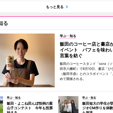
もっと見る
知る
学ぶ・知る
飯田のコーヒー店と書店
イベント パフェを味わ
言葉を紡ぐ
飯田のコーヒースタンド「sora（
田市八幡町）で8月10日、書店「ひ
（飯田市鼎）とのコラボイベント「
めて開催される。
学ぶ・知る
学ぶ・知る
飯田・よこね田んぼ恒例の案
飯田短大の学生が
山子コンテスト 今年も投票
ジオCM作りを体
始まる
ら放送