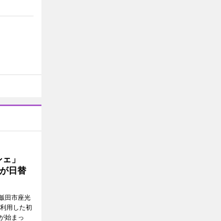
ルシェ」
が日替
飯田市座光
を利用した初
が始まっ