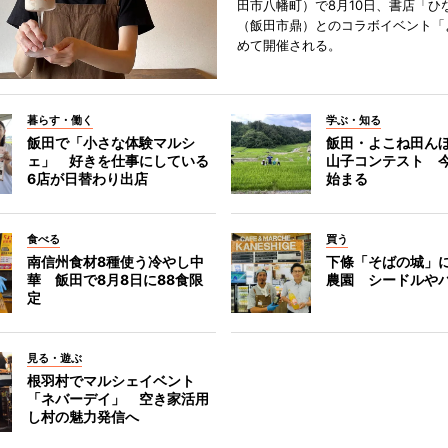
田市八幡町）で8月10日、書店「ひ
（飯田市鼎）とのコラボイベント「
めて開催される。
暮らす・働く
学ぶ・知る
飯田で「小さな体験マルシ
飯田・よこね田ん
ェ」 好きを仕事にしている
山子コンテスト 
6店が日替わり出店
始まる
食べる
買う
南信州食材8種使う冷やし中
下條「そばの城」
華 飯田で8月8日に88食限
農園 シードルや
定
見る・遊ぶ
根羽村でマルシェイベント
「ネバーデイ」 空き家活用
し村の魅力発信へ