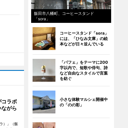
飯田市八幡町、コーヒースタンド
「sora」
コーヒースタンド「sora」
には、「ひなみ文庫」の絵
本などが日々並んでいる
「パフェ」をテーマに200
字以内で、短歌や俳句、詩
など自由なスタイルで言葉
を紡ぐ
小さな体験マルシェ開催中
がコラボ
の「のの彩」
いながら
ソラ）」（飯