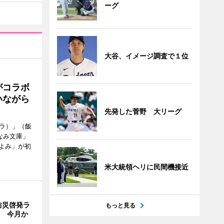
ーグ
大谷、イメージ調査で１位
がコラボ
いながら
先発した菅野 大リーグ
ソラ）」（飯
なみ文庫」
よみ」が初
米大統領ヘリに民間機接近
防災啓発ラ
もっと見る
験 今月か