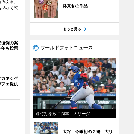
なみ文庫」
将真君の作品
よみ」が初
もっと見る
ぼ恒例の案
ワールドフォトニュース
今年も投票
にカネシゲ
パフェ提供
適時打を放つ岡本 大リーグ
大谷、今季初の２発 大リ