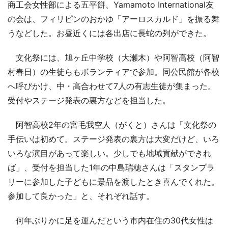
商工会女性部による五平餅、Yamamoto International友
の会は、フィリピンのおかゆ「アーロスカルド」を振る舞
うなどした。お昼近くには各出店に長蛇の列ができた。
文化祭には、旭ヶ丘中学校（大瀬木）や阿智高校（阿智
村春日）の生徒らもボランティアで参加。同公民館が各校
へ呼びかけ、中・高合わせて7人の有志生徒が集まった。
受付やステージ発表の裏方などを担当した。
阿智高校2年の宮毛我空人（がくと）さんは「文化祭の
手伝いは初めて。ステージ発表の裏方は大変だけど、いろ
いろな演目があって楽しい。少しでも地域貢献ができれ
ば」、受付を担当した1年の中島瑞穂さんは「スタンプラ
リーに参加した子どもに景品を渡したとき喜んでくれた。
参加して良かった」と、それぞれ話す。
何年ぶりかに足を運んだという市内在住の30代女性は