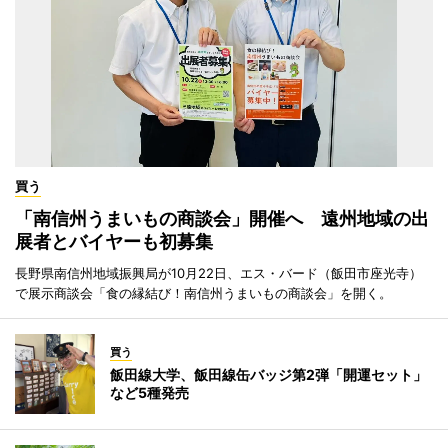
買う
「南信州うまいもの商談会」開催へ 遠州地域の出
展者とバイヤーも初募集
長野県南信州地域振興局が10月22日、エス・バード（飯田市座光寺）
で展示商談会「食の縁結び！南信州うまいもの商談会」を開く。
買う
飯田線大学、飯田線缶バッジ第2弾「開運セット」
など5種発売