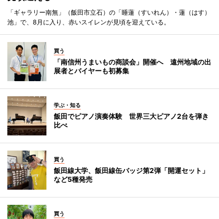
「ギャラリー南無」（飯田市立石）の「睡蓮（すいれん）・蓮（はす）
池」で、8月に入り、赤いスイレンが見頃を迎えている。
買う
「南信州うまいもの商談会」開催へ 遠州地域の出
展者とバイヤーも初募集
学ぶ・知る
飯田でピアノ演奏体験 世界三大ピアノ2台を弾き
比べ
買う
飯田線大学、飯田線缶バッジ第2弾「開運セット」
など5種発売
買う