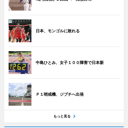
日本、モンゴルに敗れる
中島ひとみ、女子１００障害で日本新
Ｐ１哨戒機、ジブチへ出発
もっと見る