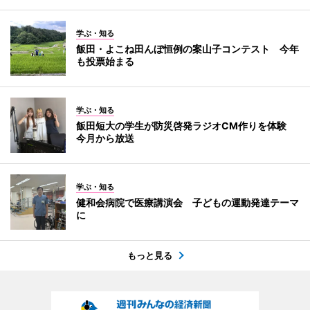
学ぶ・知る
飯田・よこね田んぼ恒例の案山子コンテスト 今年
も投票始まる
学ぶ・知る
飯田短大の学生が防災啓発ラジオCM作りを体験
今月から放送
学ぶ・知る
健和会病院で医療講演会 子どもの運動発達テーマ
に
もっと見る