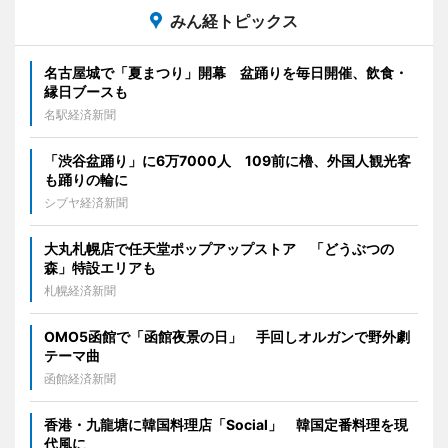
みん経トピックス
名古屋城で「夏まつり」開幕 盆踊りを毎日開催、飲食・
縁日ブースも
名駅経済新聞
「渋谷盆踊り」に6万7000人 109前に櫓、外国人観光客
も踊りの輪に
シブヤ経済新聞
大丸札幌店で任天堂ポップアップストア 「どうぶつの
森」特設エリアも
札幌経済新聞
OMO5函館で「函館夜景の日」 手回しオルガンで野外劇
テーマ曲
函館経済新聞
香港・九龍塘に韓国料理店「Social」 韓国定番料理を現
代風に