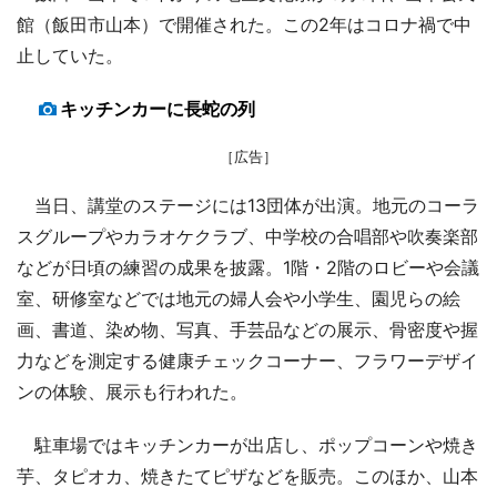
館（飯田市山本）で開催された。この2年はコロナ禍で中
止していた。
キッチンカーに長蛇の列
［広告］
当日、講堂のステージには13団体が出演。地元のコーラ
スグループやカラオケクラブ、中学校の合唱部や吹奏楽部
などが日頃の練習の成果を披露。1階・2階のロビーや会議
室、研修室などでは地元の婦人会や小学生、園児らの絵
画、書道、染め物、写真、手芸品などの展示、骨密度や握
力などを測定する健康チェックコーナー、フラワーデザイ
ンの体験、展示も行われた。
駐車場ではキッチンカーが出店し、ポップコーンや焼き
芋、タピオカ、焼きたてピザなどを販売。このほか、山本