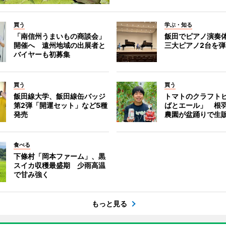
買う
学ぶ・知る
「南信州うまいもの商談会」
飯田でピアノ演奏
開催へ 遠州地域の出展者と
三大ピアノ2台を
バイヤーも初募集
買う
買う
飯田線大学、飯田線缶バッジ
トマトのクラフト
第2弾「開運セット」など5種
ばとエール」 根
発売
農園が盆踊りで生
食べる
下條村「岡本ファーム」、黒
スイカ収穫最盛期 少雨高温
で甘み強く
もっと見る