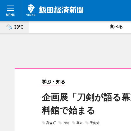
食べる
33°C
学ぶ・知る
企画展「刀剣が語る幕
料館で始まる
高森町
刀剣
幕末
天狗党