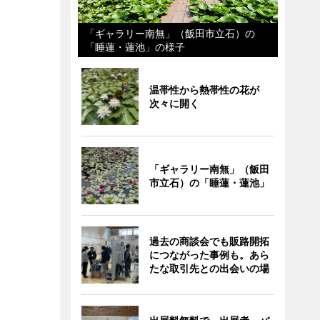
「ギャラリー南無」（飯田市立石）の
「睡蓮・蓮池」の様子
温帯性から熱帯性の花が
次々に開く
「ギャラリー南無」（飯田
市立石）の「睡蓮・蓮池」
過去の商談会でも販路開拓
につながった事例も。あら
たな取引先との出会いの場