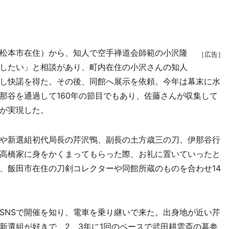
松本市在住）から、知人で空手禅道会師範の小沢隆
［広告］
したい」と相談があり、町内在住の小沢さんの知人
し快諾を得た。その後、同館へ展示を依頼。今年は幕末に水
那谷を通過して160年の節目でもあり、佐藤さんが収集して
が実現した。
や新選組初代局長の芹沢鴨、副長の土方歳三の刀、伊那谷行
高橋家に身をかくまってもらった際、お礼に置いていったと
、飯田市在住の刀剣コレクターや同館所蔵のものを合わせ14
NSで開催を知り、電車を乗り継いで来た。出身地が近い芹
新選組が好きで、2、3年に1回のペースで武田耕雲斎の墓参