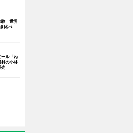
体験 世界
弾き比べ
ビール「ね
羽村の小林
販売