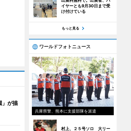
出展料無料で。出展者、バ
イヤーとも9月30日まで受
け付けている
もっと見る
ワールドフォトニュース
園」が描
兵庫県警、熊本に支援部隊を派遣
村上、２５号ソロ 大リー