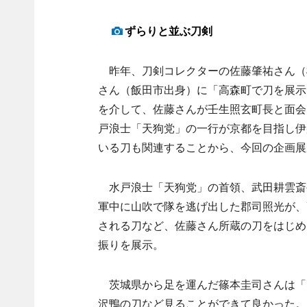
ずらりと並ぶ刀剣
昨年、刀剣コレクターの佐藤肇祐さん（
さん（飯田市出身）に「高森町で刀を展示
を介して、佐藤さんが壬生照玄町長と面会
戸浪士「天狗党」の一行が京都を目指し伊
いる刀も関連することから、今回の企画展
水戸浪士「天狗党」の首領、武田耕雲斎
軍中に山吹で隊を逃げ出した郡司照光が、
される刀など、佐藤さん所蔵の刀をはじめ
振りを展示。
茨城県から足を運んだ篠本圭司さんは「S
沢鴨の刀など見ることができて良かった。