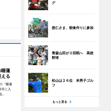
グ
悠仁さま、朝食作りに参加
青森山田が２回戦へ 高校
野球
の睡蓮
迎える
松山は２６位 米男子ゴル
の「睡蓮
フ
8月に入
る。
もっと見る