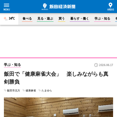
34°C
食べる
見る・遊ぶ
買う
暮らす・働く
学ぶ・知る
学ぶ・知る
2026.06.17
飯田で「健康麻雀大会」 楽しみながらも真
剣勝負
飯田市北方
健康麻雀
たまゆら