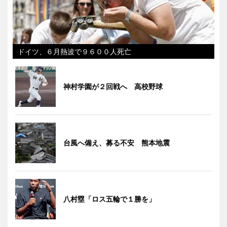
ドイツ、６月熱波で９６００人死亡
神村学園が２回戦へ 高校野球
台風へ備え、募る不安 熊本地震
八村塁「ロス五輪で１勝を」