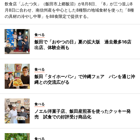
飲食店「ふたつ矢」（飯田市上郷飯沼）が8月8日、「8」が三つ並ぶ8
月8日に合わせ、南信州産を中心とした8種類の地域食材を使った「8種
の具材の冷やし中華」を88食限定で提供する。
食べる
飯田で「おやつの日」夏の拡大版 過去最多16店
出店、体験企画も
食べる
飯田「タイホーパン」で沖縄フェア パンを通じ沖
縄との交流広がる
食べる
ノエル洋菓子店、飯田産煎茶を使ったクッキー発
売 試食での好評受け商品化
食べる