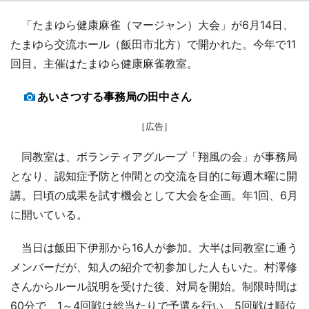
「たまゆら健康麻雀（マージャン）大会」が6月14日、
たまゆら交流ホール（飯田市北方）で開かれた。今年で11
回目。主催はたまゆら健康麻雀教室。
あいさつする事務局の田中さん
［広告］
同教室は、ボランティアグループ「翔風の会」が事務局
となり、認知症予防と仲間との交流を目的に毎週木曜に開
講。日頃の成果を試す機会として大会を企画。年1回、6月
に開いている。
当日は飯田下伊那から16人が参加。大半は同教室に通う
メンバーだが、知人の紹介で初参加した人もいた。村澤修
さんからルール説明を受けた後、対局を開始。制限時間は
60分で、1～4回戦は総当たりで予選を行い、5回戦は順位