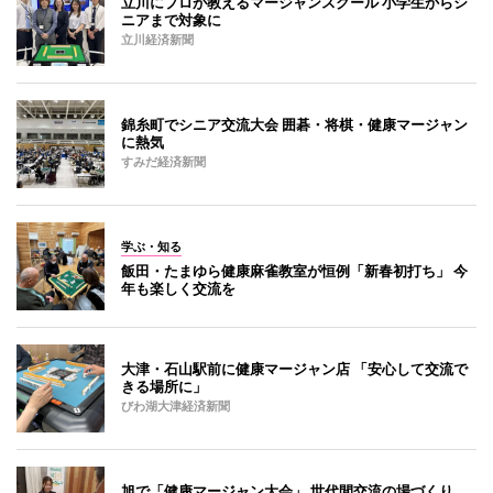
立川にプロが教えるマージャンスクール 小学生からシ
ニアまで対象に
立川経済新聞
錦糸町でシニア交流大会 囲碁・将棋・健康マージャン
に熱気
すみだ経済新聞
学ぶ・知る
飯田・たまゆら健康麻雀教室が恒例「新春初打ち」 今
年も楽しく交流を
大津・石山駅前に健康マージャン店 「安心して交流で
きる場所に」
びわ湖大津経済新聞
旭で「健康マージャン大会」 世代間交流の場づくり、