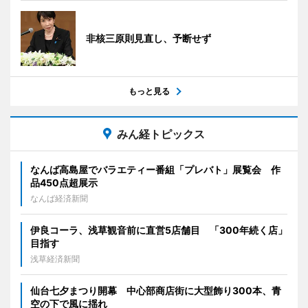
非核三原則見直し、予断せず
もっと見る
みん経トピックス
なんば高島屋でバラエティー番組「プレバト」展覧会 作
品450点超展示
なんば経済新聞
伊良コーラ、浅草観音前に直営5店舗目 「300年続く店」
目指す
浅草経済新聞
仙台七夕まつり開幕 中心部商店街に大型飾り300本、青
空の下で風に揺れ