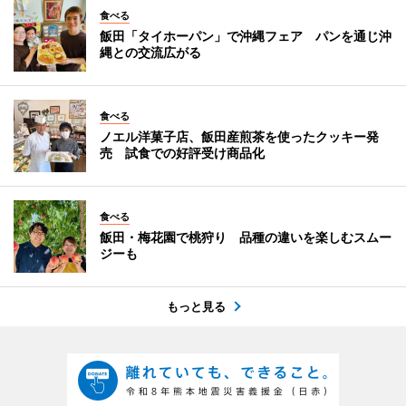
食べる
飯田「タイホーパン」で沖縄フェア パンを通じ沖
縄との交流広がる
食べる
ノエル洋菓子店、飯田産煎茶を使ったクッキー発
売 試食での好評受け商品化
食べる
飯田・梅花園で桃狩り 品種の違いを楽しむスムー
ジーも
もっと見る