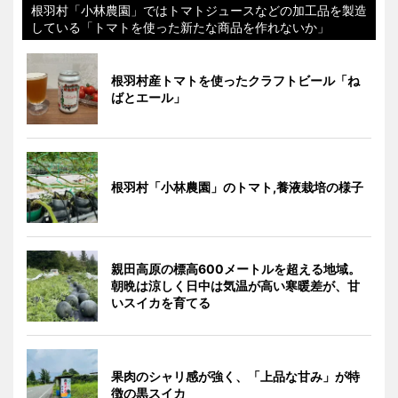
根羽村「小林農園」ではトマトジュースなどの加工品を製造
している「トマトを使った新たな商品を作れないか」
根羽村産トマトを使ったクラフトビール「ね
ばとエール」
根羽村「小林農園」のトマト,養液栽培の様子
親田高原の標高600メートルを超える地域。
朝晩は涼しく日中は気温が高い寒暖差が、甘
いスイカを育てる
果肉のシャリ感が強く、「上品な甘み」が特
徴の黒スイカ