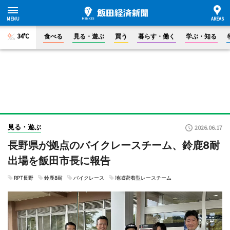
34°C
食べる
見る・遊ぶ
買う
暮らす・働く
学ぶ・知る
見る・遊ぶ
2026.06.17
長野県が拠点のバイクレースチーム、鈴鹿8耐
出場を飯田市長に報告
RPT長野
鈴鹿8耐
バイクレース
地域密着型レースチーム