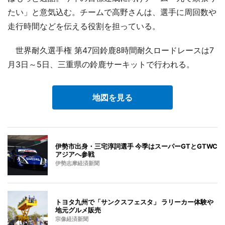
たい」と意気込む。チームで高野さんは、選手に周回数や
走行時間などを伝える役割を担っている。
世界耐久選手権 第47回鈴鹿8時間耐久ロードレースは7
月3日～5日、三重県の鈴鹿サーキットで行われる。
地図を見る
伊勢市出身・三宅淳詞選手 今季はスーパーGTとGTWC
アジアへ参戦
伊勢志摩経済新聞
トヨタ九州で「サンクスフェスタ」 ラリーカー体験や
地元グルメ販売
宗像経済新聞