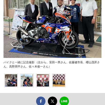
バイクと一緒に記念撮影 （左から、安田一男さん、佐藤健市長、櫻山茂昇さ
ん、高野周平さん、佐々木俊一さん）