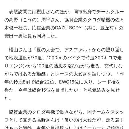
表敬訪問には櫻山さんのほか、同市出身でチームクルー
の高野（こうの）周平さん、協賛企業のクロダ精機の佐々
木俊一社長、応援企業のDAZU BODY（共に、豊丘村）の
安田一男社長も同席した。
櫻山さんは「夏の大会で、アスファルトからの照り返し
で地表温度が70度、1000ccのバイクで時速300キロで走
りエンジンから100度の熱風を浴びながら走る。交代しな
がらではあるが過酷」とレースの大変さを話しつつ、「昨
年の鈴鹿8耐で総合22位、EWC16位に入り、シード権を
得た。今年は総合15位を目指したい」と意気込みを見せ
た。
協賛企業のクロダ精機で働きながら、同チームをスタッ
フとして支える高野さんは「暑いのは大変だが、走る選手
はもっと過酷。今年の目標達成に向けチーム一丸で頑張り