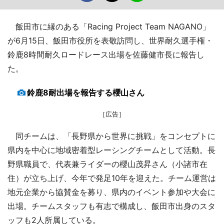
飯田市に縁のある「Racing Project Team NAGANO」
が6月15日、飯田市役所を表敬訪問し、世界耐久選手権・
鈴鹿8時間耐久ロードレース出場を佐藤健市長に報告し
た。
鈴鹿8耐出場を報告する櫻山さん
［広告］
同チームは、「長野県から世界に挑戦」をコンセプトに
県内を中心に地域密着型レーシングチームとして活動。長
野県職員で、代表兼ライダーの櫻山茂昇さん（小諸市在
住）が立ち上げ、今年で発足10年を迎えた。チーム運営は
地元企業から協賛金を募り、県内のイベント参加や大会に
出場。チームスタッフも有志で構成し、飯田市出身のスタ
ッフも2人所属している。