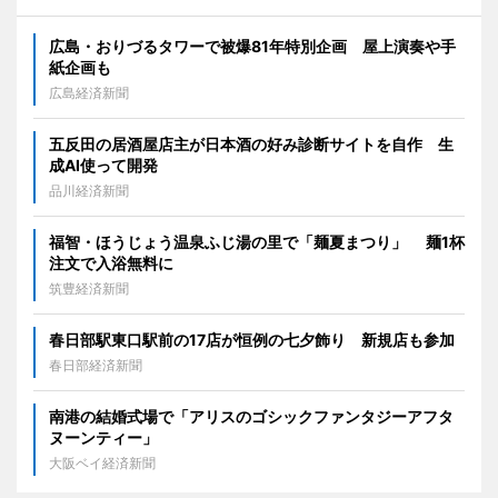
広島・おりづるタワーで被爆81年特別企画 屋上演奏や手
紙企画も
広島経済新聞
五反田の居酒屋店主が日本酒の好み診断サイトを自作 生
成AI使って開発
品川経済新聞
福智・ほうじょう温泉ふじ湯の里で「麺夏まつり」 麺1杯
注文で入浴無料に
筑豊経済新聞
春日部駅東口駅前の17店が恒例の七夕飾り 新規店も参加
春日部経済新聞
南港の結婚式場で「アリスのゴシックファンタジーアフタ
ヌーンティー」
大阪ベイ経済新聞