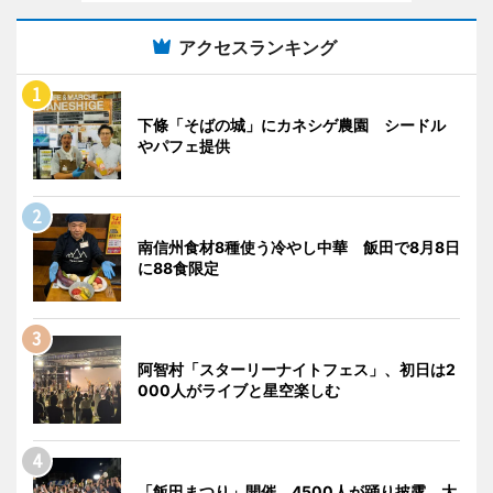
アクセスランキング
下條「そばの城」にカネシゲ農園 シードル
やパフェ提供
南信州食材8種使う冷やし中華 飯田で8月8日
に88食限定
阿智村「スターリーナイトフェス」、初日は2
000人がライブと星空楽しむ
「飯田まつり」開催 4500人が踊り披露、大