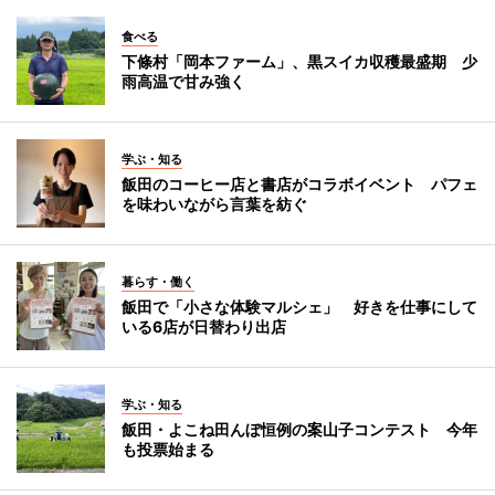
食べる
下條村「岡本ファーム」、黒スイカ収穫最盛期 少
雨高温で甘み強く
学ぶ・知る
飯田のコーヒー店と書店がコラボイベント パフェ
を味わいながら言葉を紡ぐ
暮らす・働く
飯田で「小さな体験マルシェ」 好きを仕事にして
いる6店が日替わり出店
学ぶ・知る
飯田・よこね田んぼ恒例の案山子コンテスト 今年
も投票始まる