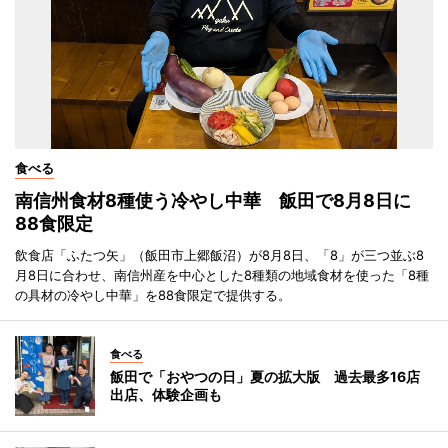
食べる
南信州食材8種使う冷やし中華 飯田で8月8日に
88食限定
飲食店「ふたつ矢」（飯田市上郷飯沼）が8月8日、「8」が三つ並ぶ8
月8日に合わせ、南信州産を中心とした8種類の地域食材を使った「8種
の具材の冷やし中華」を88食限定で提供する。
食べる
飯田で「おやつの日」夏の拡大版 過去最多16店
出店、体験企画も