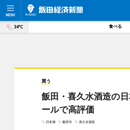
食べる
34°C
買う
飯田・喜久水酒造の日
ールで高評価
日本酒
飯田市
喜久水酒造