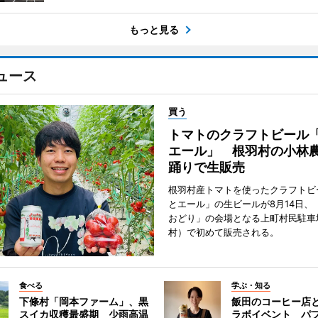
もっと見る
ュース
買う
トマトのクラフトビール
エール」 根羽村の小林
踊りで生販売
根羽村産トマトを使ったクラフトビ
とエール」の生ビールが8月14日、
おどり」の会場となる上町村民駐車
村）で初めて販売される。
食べる
学ぶ・知る
下條村「岡本ファーム」、黒
飯田のコーヒー店
スイカ収穫最盛期 少雨高温
ラボイベント パ