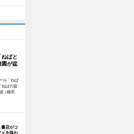
「ねばと
農園が盆
ール「ねば
「ねばの盆
場（根羽
と書店がコ
フェを味わ