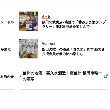
食べる
シードル
飯田の飲食店7店舗で「呑み歩き酒タンプ
ラリー」第2弾 地酒を楽しんで
学ぶ・知る
 多彩な
飯田の唯一の酒蔵「喜久水」見学 勤労者
共済会員が飲み比べ楽しむ
信州の地酒 喜久水酒造｜南信州 飯田市唯一
本酒の会
の酒蔵