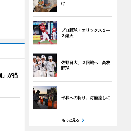
け
プロ野球・オリックス１―
３楽天
佐野日大、２回戦へ 高校
野球
園」が描
平和への祈り、灯籠流しに
もっと見る