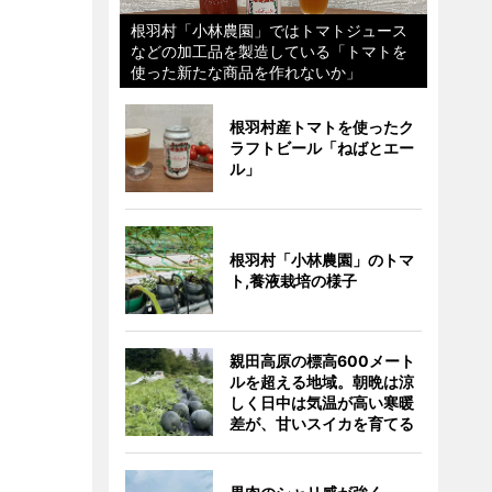
根羽村「小林農園」ではトマトジュース
などの加工品を製造している「トマトを
使った新たな商品を作れないか」
根羽村産トマトを使ったク
ラフトビール「ねばとエー
ル」
根羽村「小林農園」のトマ
ト,養液栽培の様子
親田高原の標高600メート
ルを超える地域。朝晩は涼
しく日中は気温が高い寒暖
差が、甘いスイカを育てる