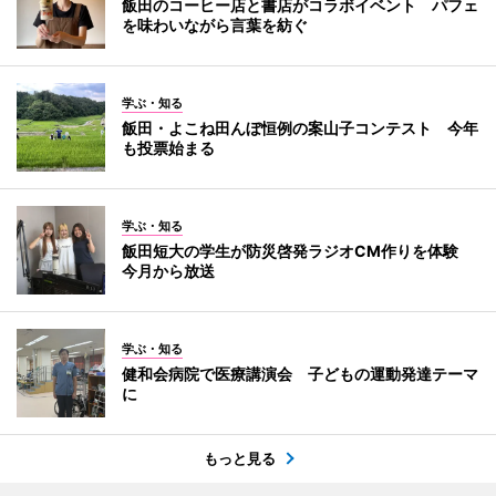
飯田のコーヒー店と書店がコラボイベント パフェ
を味わいながら言葉を紡ぐ
学ぶ・知る
飯田・よこね田んぼ恒例の案山子コンテスト 今年
も投票始まる
学ぶ・知る
飯田短大の学生が防災啓発ラジオCM作りを体験
今月から放送
学ぶ・知る
健和会病院で医療講演会 子どもの運動発達テーマ
に
もっと見る