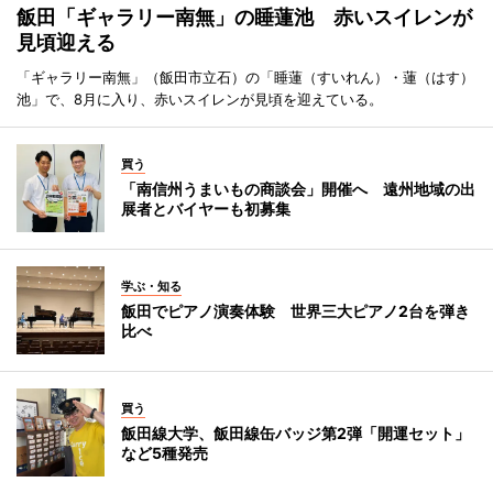
飯田「ギャラリー南無」の睡蓮池 赤いスイレンが
見頃迎える
「ギャラリー南無」（飯田市立石）の「睡蓮（すいれん）・蓮（はす）
池」で、8月に入り、赤いスイレンが見頃を迎えている。
買う
「南信州うまいもの商談会」開催へ 遠州地域の出
展者とバイヤーも初募集
学ぶ・知る
飯田でピアノ演奏体験 世界三大ピアノ2台を弾き
比べ
買う
飯田線大学、飯田線缶バッジ第2弾「開運セット」
など5種発売