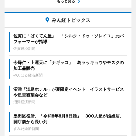
もっと見る
みん経トピックス
佐賀に「ばくてん屋」 「シルク・ドゥ・ソレイユ」元パ
フォーマーが指導
佐賀経済新聞
今帰仁・上運天に「ナギッコ」 島ラッキョウやモズクの
加工品販売
やんばる経済新聞
沼津「淡島ホテル」が夏限定イベント イラストサービス
や星空観望会など
沼津経済新聞
墨田区役所、「令和8年8月8日婚」 300人超が婚姻届、
開庁前から長い列
すみだ経済新聞