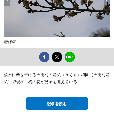
鶯巣梅園
信州に春を告げる天龍村の鶯巣（うぐす）梅園（天龍村鶯
巣）で現在、梅の花が見頃を迎えている。
記事を読む