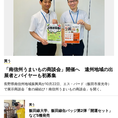
買う
「南信州うまいもの商談会」開催へ 遠州地域の出
展者とバイヤーも初募集
長野県南信州地域振興局が10月22日、エス・バード（飯田市座光寺）
で展示商談会「食の縁結び！南信州うまいもの商談会」を開く。
買う
飯田線大学、飯田線缶バッジ第2弾「開運セット」
など5種発売