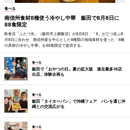
食べる
南信州食材8種使う冷やし中華 飯田で8月8日に
88食限定
飲食店「ふたつ矢」（飯田市上郷飯沼）が8月8日、「8」が三つ並ぶ8
月8日に合わせ、南信州産を中心とした8種類の地域食材を使った「8種
の具材の冷やし中華」を88食限定で提供する。
食べる
飯田で「おやつの日」夏の拡大版 過去最多16店
出店、体験企画も
食べる
飯田「タイホーパン」で沖縄フェア パンを通じ沖
縄との交流広がる
食べる