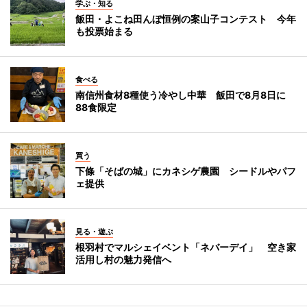
学ぶ・知る
飯田・よこね田んぼ恒例の案山子コンテスト 今年
も投票始まる
食べる
南信州食材8種使う冷やし中華 飯田で8月8日に
88食限定
買う
下條「そばの城」にカネシゲ農園 シードルやパフ
ェ提供
見る・遊ぶ
根羽村でマルシェイベント「ネバーデイ」 空き家
活用し村の魅力発信へ