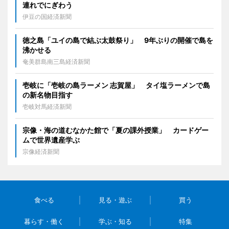
連れでにぎわう
伊豆の国経済新聞
徳之島「ユイの島で結ぶ太鼓祭り」 9年ぶりの開催で島を
沸かせる
奄美群島南三島経済新聞
壱岐に「壱岐の島ラーメン 志賀屋」 タイ塩ラーメンで島
の新名物目指す
壱岐対馬経済新聞
宗像・海の道むなかた館で「夏の課外授業」 カードゲー
ムで世界遺産学ぶ
宗像経済新聞
食べる
見る・遊ぶ
買う
暮らす・働く
学ぶ・知る
特集