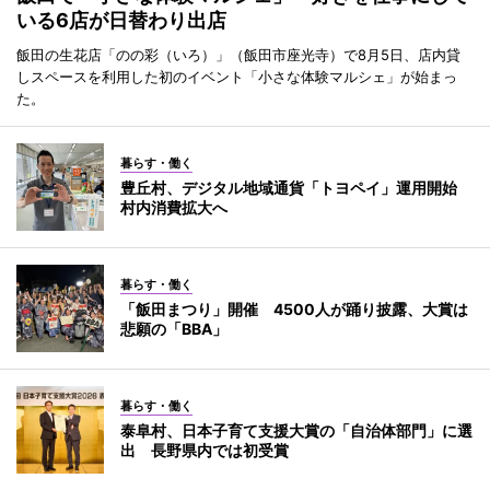
いる6店が日替わり出店
飯田の生花店「のの彩（いろ）」（飯田市座光寺）で8月5日、店内貸
しスペースを利用した初のイベント「小さな体験マルシェ」が始まっ
た。
暮らす・働く
豊丘村、デジタル地域通貨「トヨペイ」運用開始
村内消費拡大へ
暮らす・働く
「飯田まつり」開催 4500人が踊り披露、大賞は
悲願の「BBA」
暮らす・働く
泰阜村、日本子育て支援大賞の「自治体部門」に選
出 長野県内では初受賞