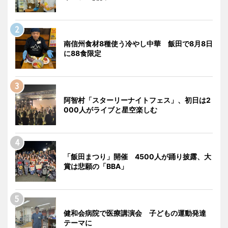
南信州食材8種使う冷やし中華 飯田で8月8日
に88食限定
阿智村「スターリーナイトフェス」、初日は2
000人がライブと星空楽しむ
「飯田まつり」開催 4500人が踊り披露、大
賞は悲願の「BBA」
健和会病院で医療講演会 子どもの運動発達
テーマに