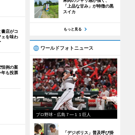
果肉のシャリ感が強く、
「上品な甘み」が特徴の黒
スイカ
もっと見る
と書店がコ
フェを味わ
ぐ
ワールドフォトニュース
ぼ恒例の案
今年も投票
プロ野球・広島７―１１巨人
「デジポリス」普及呼び掛