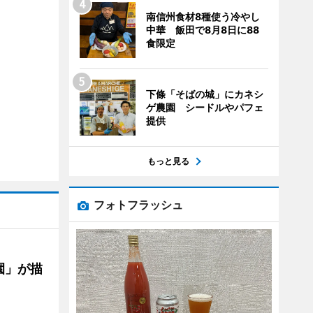
南信州食材8種使う冷やし
中華 飯田で8月8日に88
食限定
下條「そばの城」にカネシ
ゲ農園 シードルやパフェ
提供
もっと見る
フォトフラッシュ
園」が描