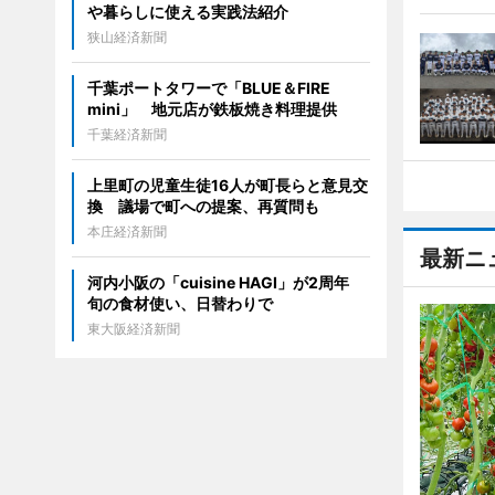
や暮らしに使える実践法紹介
狭山経済新聞
千葉ポートタワーで「BLUE＆FIRE
mini」 地元店が鉄板焼き料理提供
千葉経済新聞
上里町の児童生徒16人が町長らと意見交
換 議場で町への提案、再質問も
本庄経済新聞
最新ニ
河内小阪の「cuisine HAGI」が2周年
旬の食材使い、日替わりで
東大阪経済新聞