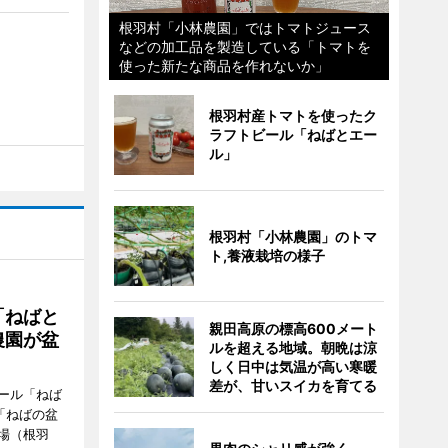
根羽村「小林農園」ではトマトジュース
などの加工品を製造している「トマトを
使った新たな商品を作れないか」
根羽村産トマトを使ったク
ラフトビール「ねばとエー
ル」
根羽村「小林農園」のトマ
ト,養液栽培の様子
「ねばと
親田高原の標高600メート
農園が盆
ルを超える地域。朝晩は涼
しく日中は気温が高い寒暖
差が、甘いスイカを育てる
ール「ねば
「ねばの盆
場（根羽