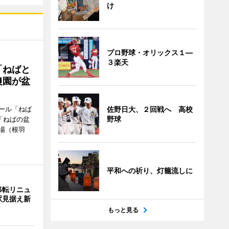
け
プロ野球・オリックス１―
３楽天
「ねばと
農園が盆
ール「ねば
佐野日大、２回戦へ 高校
野球
「ねばの盆
場（根羽
平和への祈り、灯籠流しに
移転リニュ
駅見据え新
もっと見る