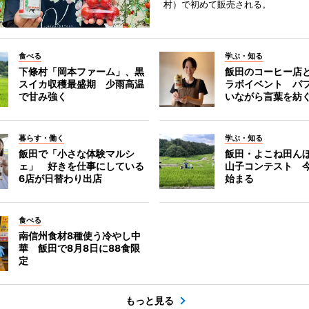
村）で初めて販売される。
食べる
学ぶ・知る
下條村「岡本ファーム」、黒
飯田のコーヒー店
スイカ収穫最盛期 少雨高温
ラボイベント パ
で甘み強く
いながら言葉を紡
暮らす・働く
学ぶ・知る
飯田で「小さな体験マルシ
飯田・よこね田ん
ェ」 好きを仕事にしている
山子コンテスト 
6店が日替わり出店
始まる
食べる
南信州食材8種使う冷やし中
華 飯田で8月8日に88食限
定
もっと見る