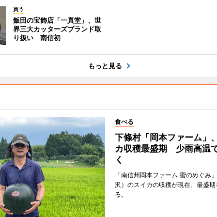
買う
飯田の宝飾店「一真堂」、世
界三大カッターズブランド取
り扱い 南信初
もっと見る
食べる
下條村「岡本ファーム」
カ収穫最盛期 少雨高温
く
「南信州岡本ファーム 蜜のめぐみ
沢）のスイカの収穫が現在、最盛期
る。