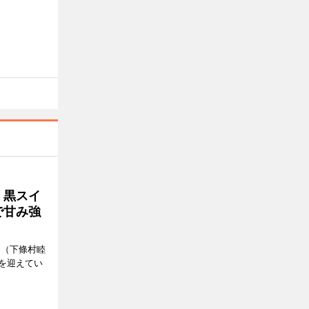
、黒スイ
で甘み強
」（下條村睦
を迎えてい