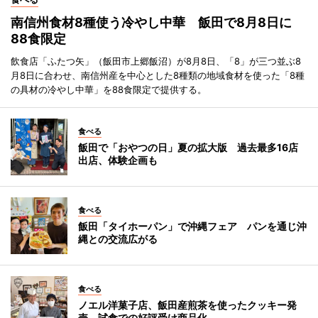
南信州食材8種使う冷やし中華 飯田で8月8日に
88食限定
飲食店「ふたつ矢」（飯田市上郷飯沼）が8月8日、「8」が三つ並ぶ8
月8日に合わせ、南信州産を中心とした8種類の地域食材を使った「8種
の具材の冷やし中華」を88食限定で提供する。
食べる
飯田で「おやつの日」夏の拡大版 過去最多16店
出店、体験企画も
食べる
飯田「タイホーパン」で沖縄フェア パンを通じ沖
縄との交流広がる
食べる
ノエル洋菓子店、飯田産煎茶を使ったクッキー発
売 試食での好評受け商品化