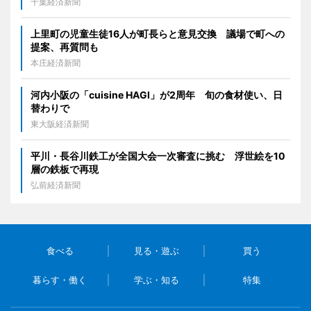
千葉経済新聞
上里町の児童生徒16人が町長らと意見交換 議場で町への
提案、再質問も
本庄経済新聞
河内小阪の「cuisine HAGI」が2周年 旬の食材使い、日
替わりで
東大阪経済新聞
平川・長谷川鉄工が全国大会一次審査に挑む 浮世絵を10
層の鉄板で再現
弘前経済新聞
食べる
見る・遊ぶ
買う
暮らす・働く
学ぶ・知る
特集