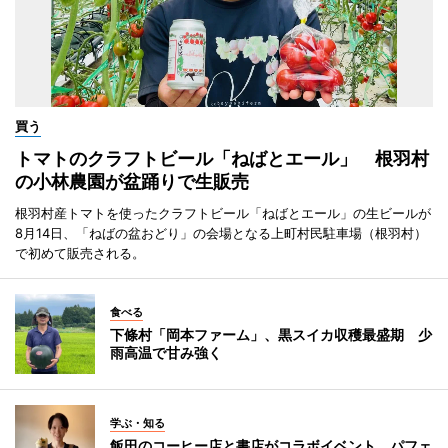
買う
トマトのクラフトビール「ねばとエール」 根羽村
の小林農園が盆踊りで生販売
根羽村産トマトを使ったクラフトビール「ねばとエール」の生ビールが
8月14日、「ねばの盆おどり」の会場となる上町村民駐車場（根羽村）
で初めて販売される。
食べる
下條村「岡本ファーム」、黒スイカ収穫最盛期 少
雨高温で甘み強く
学ぶ・知る
飯田のコーヒー店と書店がコラボイベント パフェ