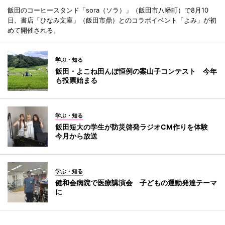
飯田のコーヒースタンド「sora（ソラ）」（飯田市八幡町）で8月10
日、書店「ひなみ文庫」（飯田市鼎）とのコラボイベント「よみ」が初
めて開催される。
学ぶ・知る
飯田・よこね田んぼ恒例の案山子コンテスト 今年
も投票始まる
学ぶ・知る
飯田短大の学生が防災啓発ラジオCM作りを体験
今月から放送
学ぶ・知る
健和会病院で医療講演会 子どもの運動発達テーマ
に