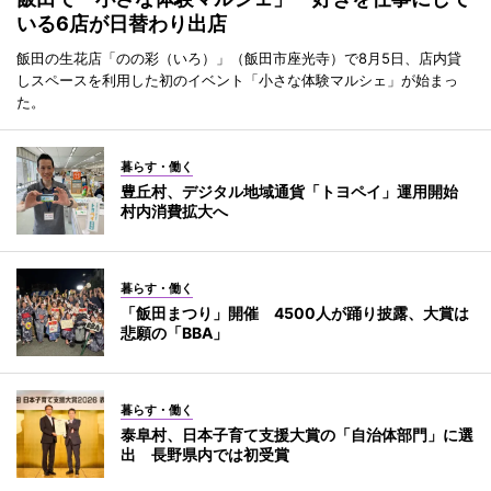
いる6店が日替わり出店
飯田の生花店「のの彩（いろ）」（飯田市座光寺）で8月5日、店内貸
しスペースを利用した初のイベント「小さな体験マルシェ」が始まっ
た。
暮らす・働く
豊丘村、デジタル地域通貨「トヨペイ」運用開始
村内消費拡大へ
暮らす・働く
「飯田まつり」開催 4500人が踊り披露、大賞は
悲願の「BBA」
暮らす・働く
泰阜村、日本子育て支援大賞の「自治体部門」に選
出 長野県内では初受賞