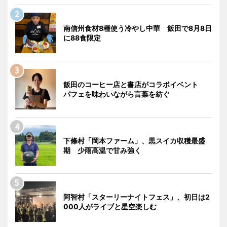
南信州食材8種使う冷やし中華 飯田で8月8日
に88食限定
飯田のコーヒー店と書店がコラボイベント
パフェを味わいながら言葉を紡ぐ
下條村「岡本ファーム」、黒スイカ収穫最盛
期 少雨高温で甘み強く
阿智村「スターリーナイトフェス」、初日は2
000人がライブと星空楽しむ