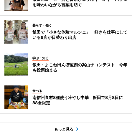
を味わいながら言葉を紡ぐ
暮らす・働く
飯田で「小さな体験マルシェ」 好きを仕事にして
いる6店が日替わり出店
学ぶ・知る
飯田・よこね田んぼ恒例の案山子コンテスト 今年
も投票始まる
食べる
南信州食材8種使う冷やし中華 飯田で8月8日に
88食限定
もっと見る