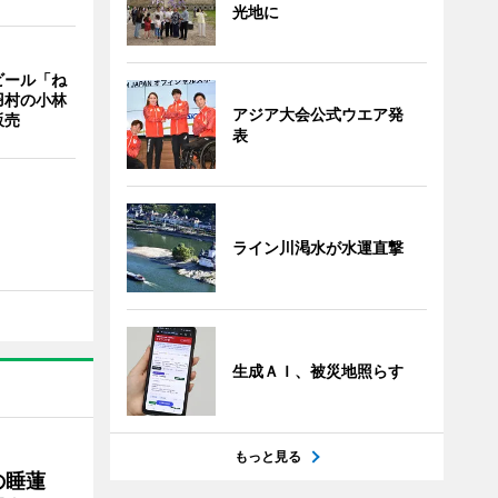
光地に
ビール「ね
羽村の小林
アジア大会公式ウエア発
販売
表
ライン川渇水が水運直撃
生成ＡＩ、被災地照らす
もっと見る
の睡蓮