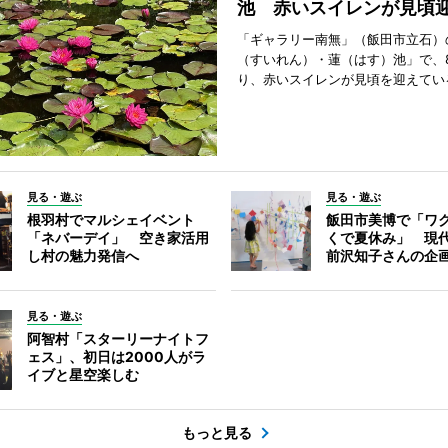
池 赤いスイレンが見頃
「ギャラリー南無」（飯田市立石）
（すいれん）・蓮（はす）池」で、
り、赤いスイレンが見頃を迎えてい
見る・遊ぶ
見る・遊ぶ
根羽村でマルシェイベント
飯田市美博で「ワ
「ネバーデイ」 空き家活用
くで夏休み」 現
し村の魅力発信へ
前沢知子さんの企
見る・遊ぶ
阿智村「スターリーナイトフ
ェス」、初日は2000人がラ
イブと星空楽しむ
もっと見る