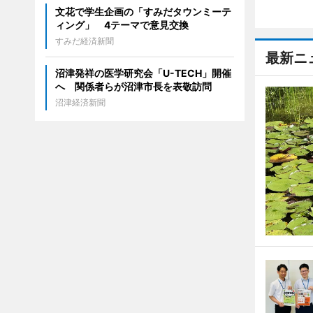
文花で学生企画の「すみだタウンミーテ
ィング」 4テーマで意見交換
すみだ経済新聞
最新ニ
沼津発祥の医学研究会「U-TECH」開催
へ 関係者らが沼津市長を表敬訪問
沼津経済新聞