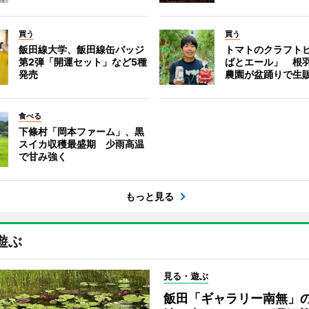
買う
買う
飯田線大学、飯田線缶バッジ
トマトのクラフト
第2弾「開運セット」など5種
ばとエール」 根
発売
農園が盆踊りで生
食べる
下條村「岡本ファーム」、黒
スイカ収穫最盛期 少雨高温
で甘み強く
もっと見る
遊ぶ
見る・遊ぶ
飯田「ギャラリー南無」