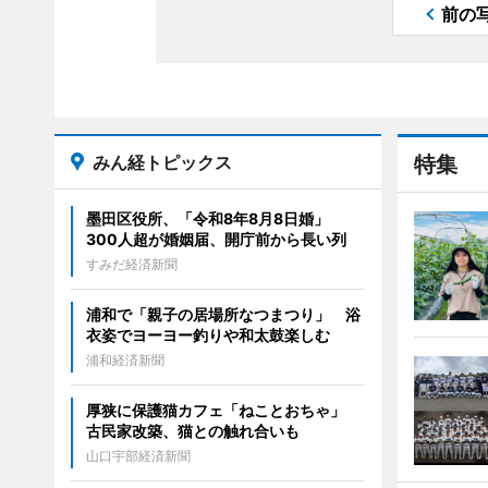
前の
みん経トピックス
特集
墨田区役所、「令和8年8月8日婚」
300人超が婚姻届、開庁前から長い列
すみだ経済新聞
浦和で「親子の居場所なつまつり」 浴
衣姿でヨーヨー釣りや和太鼓楽しむ
浦和経済新聞
厚狭に保護猫カフェ「ねことおちゃ」
古民家改築、猫との触れ合いも
山口宇部経済新聞