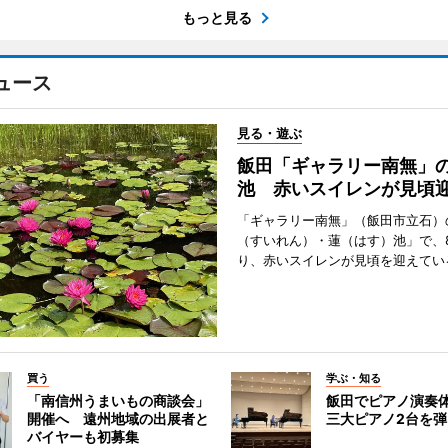
もっと見る
ュース
見る・遊ぶ
飯田「ギャラリー南無」
池 赤いスイレンが見頃
「ギャラリー南無」（飯田市立石）
（すいれん）・蓮（はす）池」で、
り、赤いスイレンが見頃を迎えてい
買う
学ぶ・知る
「南信州うまいもの商談会」
飯田でピアノ演奏
開催へ 遠州地域の出展者と
三大ピアノ2台を
バイヤーも初募集