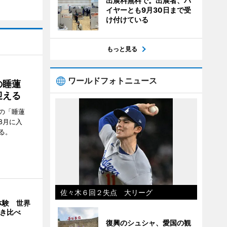
出展料無料で。出展者、バ
イヤーとも9月30日まで受
け付けている
もっと見る
ワールドフォトニュース
の睡蓮
迎える
の「睡蓮
8月に入
る。
佐々木６回２失点 大リーグ
体験 世界
弾き比べ
復興のシュシャ、愛国の観