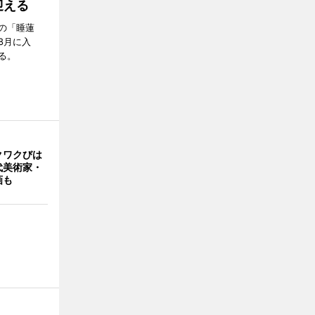
迎える
の「睡蓮
8月に入
る。
クワクびは
代美術家・
画も