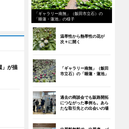
「ギャラリー南無」（飯田市立石）の
「睡蓮・蓮池」の様子
温帯性から熱帯性の花が
次々に開く
園」が描
「ギャラリー南無」（飯田
市立石）の「睡蓮・蓮池」
過去の商談会でも販路開拓
につながった事例も。あら
たな取引先との出会いの場