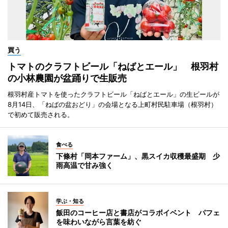
買う
トマトのクラフトビール「ねばとエール」 根羽村
の小林農園が盆踊りで生販売
根羽村産トマトを使ったクラフトビール「ねばとエール」の生ビールが
8月14日、「ねばの盆おどり」の会場となる上町村民駐車場（根羽村）
で初めて販売される。
食べる
下條村「岡本ファーム」、黒スイカ収穫最盛期 少
雨高温で甘み強く
学ぶ・知る
飯田のコーヒー店と書店がコラボイベント パフェ
を味わいながら言葉を紡ぐ