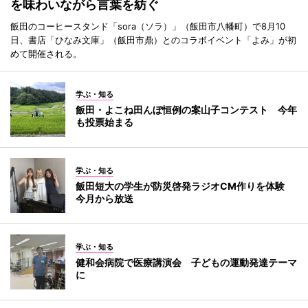
を味わいながら言葉を紡ぐ
飯田のコーヒースタンド「sora（ソラ）」（飯田市八幡町）で8月10
日、書店「ひなみ文庫」（飯田市鼎）とのコラボイベント「よみ」が初
めて開催される。
学ぶ・知る
飯田・よこね田んぼ恒例の案山子コンテスト 今年
も投票始まる
学ぶ・知る
飯田短大の学生が防災啓発ラジオCM作りを体験
今月から放送
学ぶ・知る
健和会病院で医療講演会 子どもの運動発達テーマ
に