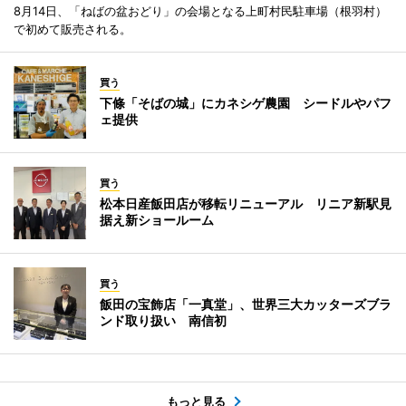
8月14日、「ねばの盆おどり」の会場となる上町村民駐車場（根羽村）
で初めて販売される。
買う
下條「そばの城」にカネシゲ農園 シードルやパフ
ェ提供
買う
松本日産飯田店が移転リニューアル リニア新駅見
据え新ショールーム
買う
飯田の宝飾店「一真堂」、世界三大カッターズブラ
ンド取り扱い 南信初
もっと見る