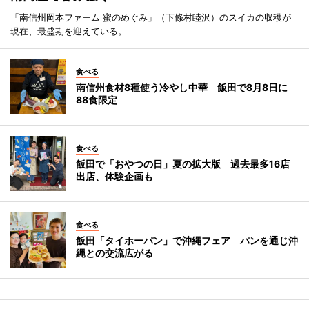
「南信州岡本ファーム 蜜のめぐみ」（下條村睦沢）のスイカの収穫が
現在、最盛期を迎えている。
食べる
南信州食材8種使う冷やし中華 飯田で8月8日に
88食限定
食べる
飯田で「おやつの日」夏の拡大版 過去最多16店
出店、体験企画も
食べる
飯田「タイホーパン」で沖縄フェア パンを通じ沖
縄との交流広がる