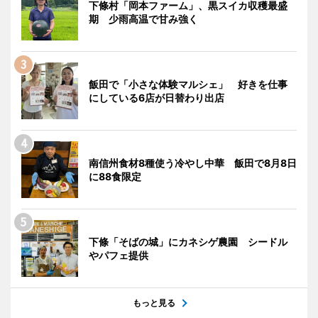
下條村「岡本ファーム」、黒スイカ収穫最盛
期 少雨高温で甘み強く
飯田で「小さな体験マルシェ」 好きを仕事
にしている6店が日替わり出店
南信州食材8種使う冷やし中華 飯田で8月8日
に88食限定
下條「そばの城」にカネシゲ農園 シードル
やパフェ提供
もっと見る