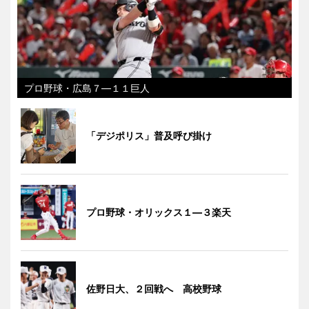
プロ野球・広島７―１１巨人
「デジポリス」普及呼び掛け
プロ野球・オリックス１―３楽天
佐野日大、２回戦へ 高校野球