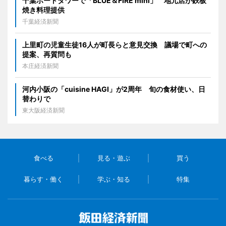
千葉ポートタワーで「BLUE＆FIRE mini」 地元店が鉄板
焼き料理提供
千葉経済新聞
上里町の児童生徒16人が町長らと意見交換 議場で町への
提案、再質問も
本庄経済新聞
河内小阪の「cuisine HAGI」が2周年 旬の食材使い、日
替わりで
東大阪経済新聞
食べる
見る・遊ぶ
買う
暮らす・働く
学ぶ・知る
特集