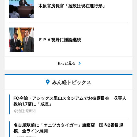
木原官房長官「拉致は現在進行形」
ＥＰＡ視野に議論継続
もっと見る
みん経トピックス
FC今治・アシックス里山スタジアムでお披露目会 収容人
数約1.7倍に「成長」
今治経済新聞
名古屋駅前に「オニツカタイガー」旗艦店 国内2番目規
模、全ライン展開