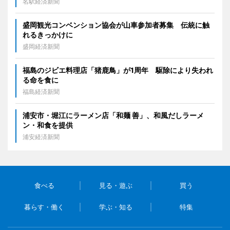
名駅経済新聞
盛岡観光コンベンション協会が山車参加者募集 伝統に触
れるきっかけに
盛岡経済新聞
福島のジビエ料理店「猪鹿鳥」が1周年 駆除により失われ
る命を食に
福島経済新聞
浦安市・堀江にラーメン店「和麺 善」、和風だしラーメ
ン・和食を提供
浦安経済新聞
食べる
見る・遊ぶ
買う
暮らす・働く
学ぶ・知る
特集