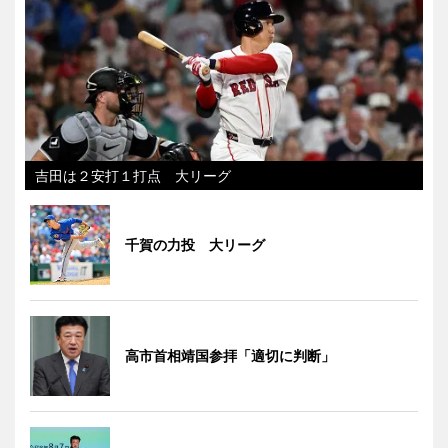
吉田は２安打１打点 大リーグ
千賀の力投 大リーグ
高市首相靖国参拝「適切に判断」