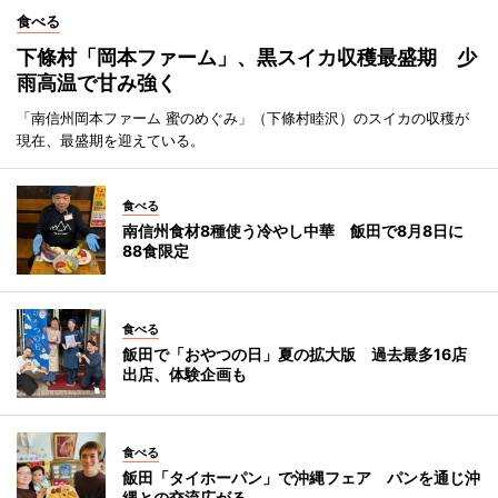
食べる
下條村「岡本ファーム」、黒スイカ収穫最盛期 少
雨高温で甘み強く
「南信州岡本ファーム 蜜のめぐみ」（下條村睦沢）のスイカの収穫が
現在、最盛期を迎えている。
食べる
南信州食材8種使う冷やし中華 飯田で8月8日に
88食限定
食べる
飯田で「おやつの日」夏の拡大版 過去最多16店
出店、体験企画も
食べる
飯田「タイホーパン」で沖縄フェア パンを通じ沖
縄との交流広がる