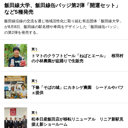
飯田線大学、飯田線缶バッジ第2弾「開運セット」
など5種発売
飯田線沿線の交流を通じ地域活性化に取り組む有志団体「飯田線大学」
が8月8日、飯田線の駅名標や車両をデザインした「飯田線缶バッジ」
の第2弾を発売する。
買う
トマトのクラフトビール「ねばとエール」 根羽村
の小林農園が盆踊りで生販売
買う
下條「そばの城」にカネシゲ農園 シードルやパフ
ェ提供
買う
松本日産飯田店が移転リニューアル リニア新駅見
据え新ショールーム