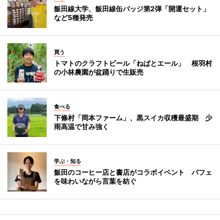
飯田線大学、飯田線缶バッジ第2弾「開運セット」
など5種発売
買う
トマトのクラフトビール「ねばとエール」 根羽村
の小林農園が盆踊りで生販売
食べる
下條村「岡本ファーム」、黒スイカ収穫最盛期 少
雨高温で甘み強く
学ぶ・知る
飯田のコーヒー店と書店がコラボイベント パフェ
を味わいながら言葉を紡ぐ