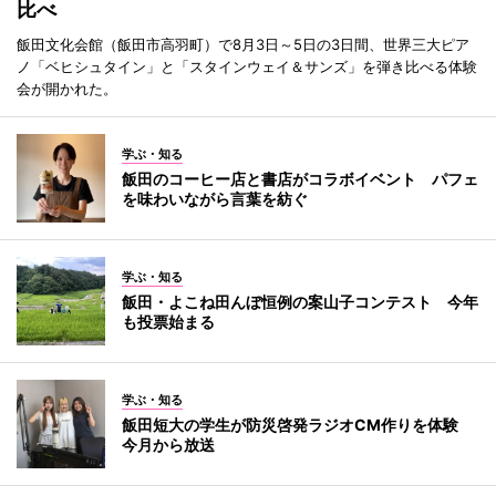
比べ
飯田文化会館（飯田市高羽町）で8月3日～5日の3日間、世界三大ピア
ノ「ベヒシュタイン」と「スタインウェイ＆サンズ」を弾き比べる体験
会が開かれた。
学ぶ・知る
飯田のコーヒー店と書店がコラボイベント パフェ
を味わいながら言葉を紡ぐ
学ぶ・知る
飯田・よこね田んぼ恒例の案山子コンテスト 今年
も投票始まる
学ぶ・知る
飯田短大の学生が防災啓発ラジオCM作りを体験
今月から放送