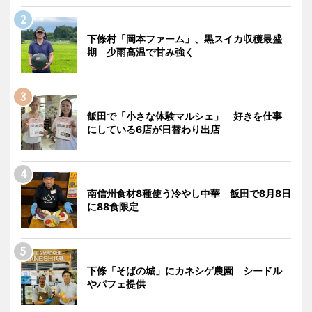
下條村「岡本ファーム」、黒スイカ収穫最盛
期 少雨高温で甘み強く
飯田で「小さな体験マルシェ」 好きを仕事
にしている6店が日替わり出店
南信州食材8種使う冷やし中華 飯田で8月8日
に88食限定
下條「そばの城」にカネシゲ農園 シードル
やパフェ提供