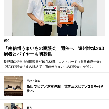
買う
「南信州うまいもの商談会」開催へ 遠州地域の出
展者とバイヤーも初募集
長野県南信州地域振興局が10月22日、エス・バード（飯田市座光寺）
で展示商談会「食の縁結び！南信州うまいもの商談会」を開く。
学ぶ・知る
飯田でピアノ演奏体験 世界三大ピアノ2台を弾き
比べ
買う