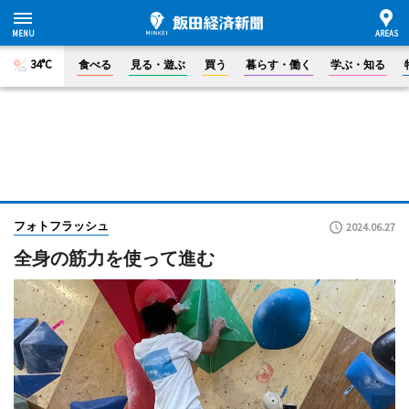
34°C
食べる
見る・遊ぶ
買う
暮らす・働く
学ぶ・知る
フォトフラッシュ
2024.06.27
全身の筋力を使って進む