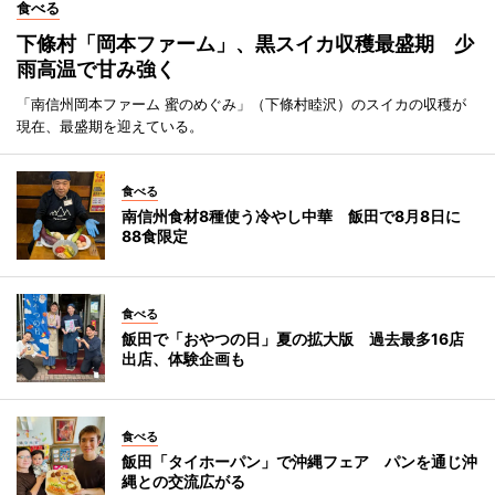
食べる
下條村「岡本ファーム」、黒スイカ収穫最盛期 少
雨高温で甘み強く
「南信州岡本ファーム 蜜のめぐみ」（下條村睦沢）のスイカの収穫が
現在、最盛期を迎えている。
食べる
南信州食材8種使う冷やし中華 飯田で8月8日に
88食限定
食べる
飯田で「おやつの日」夏の拡大版 過去最多16店
出店、体験企画も
食べる
飯田「タイホーパン」で沖縄フェア パンを通じ沖
縄との交流広がる