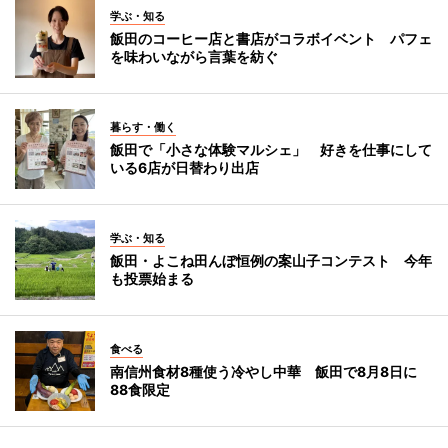
学ぶ・知る
飯田のコーヒー店と書店がコラボイベント パフェ
を味わいながら言葉を紡ぐ
暮らす・働く
飯田で「小さな体験マルシェ」 好きを仕事にして
いる6店が日替わり出店
学ぶ・知る
飯田・よこね田んぼ恒例の案山子コンテスト 今年
も投票始まる
食べる
南信州食材8種使う冷やし中華 飯田で8月8日に
88食限定