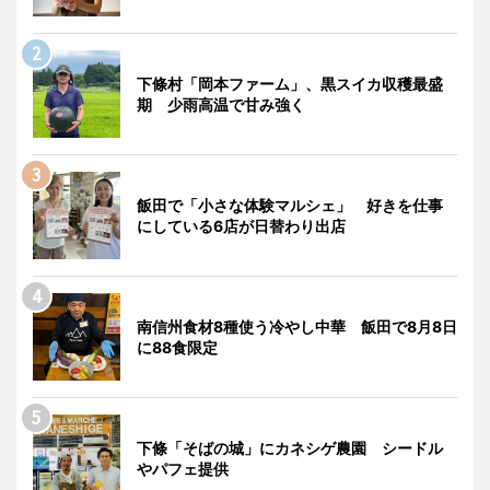
下條村「岡本ファーム」、黒スイカ収穫最盛
期 少雨高温で甘み強く
飯田で「小さな体験マルシェ」 好きを仕事
にしている6店が日替わり出店
南信州食材8種使う冷やし中華 飯田で8月8日
に88食限定
下條「そばの城」にカネシゲ農園 シードル
やパフェ提供