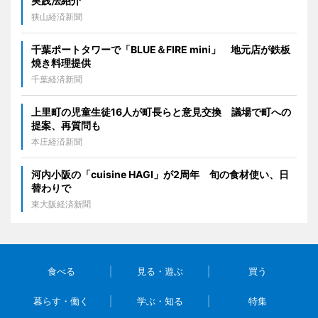
実践法紹介
狭山経済新聞
千葉ポートタワーで「BLUE＆FIRE mini」 地元店が鉄板
焼き料理提供
千葉経済新聞
上里町の児童生徒16人が町長らと意見交換 議場で町への
提案、再質問も
本庄経済新聞
河内小阪の「cuisine HAGI」が2周年 旬の食材使い、日
替わりで
東大阪経済新聞
食べる
見る・遊ぶ
買う
暮らす・働く
学ぶ・知る
特集