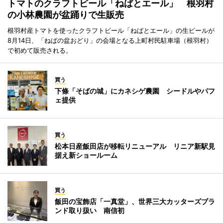
トマトのクラフトビール「ねばとエール」 根羽村
の小林農園が盆踊りで生販売
根羽村産トマトを使ったクラフトビール「ねばとエール」の生ビールが
8月14日、「ねばの盆おどり」の会場となる上町村民駐車場（根羽村）
で初めて販売される。
買う
下條「そばの城」にカネシゲ農園 シードルやパフ
ェ提供
買う
松本日産飯田店が移転リニューアル リニア新駅見
据え新ショールーム
買う
飯田の宝飾店「一真堂」、世界三大カッターズブラ
ンド取り扱い 南信初