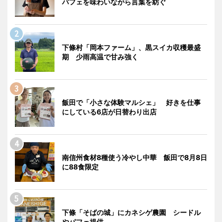
パフェを味わいながら言葉を紡ぐ
下條村「岡本ファーム」、黒スイカ収穫最盛
期 少雨高温で甘み強く
飯田で「小さな体験マルシェ」 好きを仕事
にしている6店が日替わり出店
南信州食材8種使う冷やし中華 飯田で8月8日
に88食限定
下條「そばの城」にカネシゲ農園 シードル
やパフェ提供