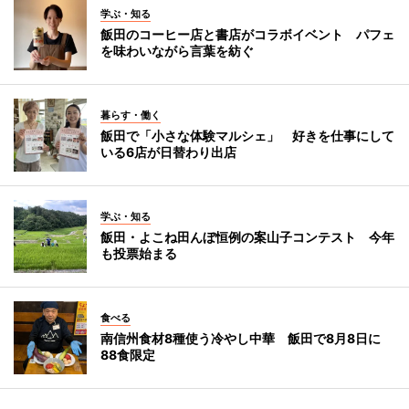
学ぶ・知る
飯田のコーヒー店と書店がコラボイベント パフェ
を味わいながら言葉を紡ぐ
暮らす・働く
飯田で「小さな体験マルシェ」 好きを仕事にして
いる6店が日替わり出店
学ぶ・知る
飯田・よこね田んぼ恒例の案山子コンテスト 今年
も投票始まる
食べる
南信州食材8種使う冷やし中華 飯田で8月8日に
88食限定