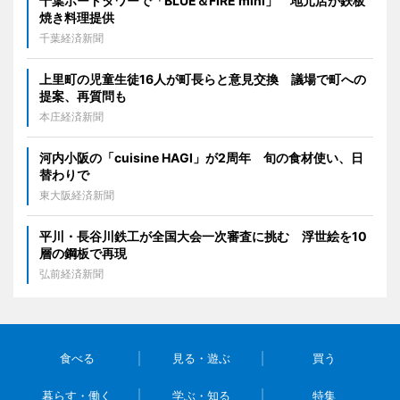
千葉ポートタワーで「BLUE＆FIRE mini」 地元店が鉄板
焼き料理提供
千葉経済新聞
上里町の児童生徒16人が町長らと意見交換 議場で町への
提案、再質問も
本庄経済新聞
河内小阪の「cuisine HAGI」が2周年 旬の食材使い、日
替わりで
東大阪経済新聞
平川・長谷川鉄工が全国大会一次審査に挑む 浮世絵を10
層の鋼板で再現
弘前経済新聞
食べる
見る・遊ぶ
買う
暮らす・働く
学ぶ・知る
特集