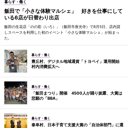
暮らす・働く
飯田で「小さな体験マルシェ」 好きを仕事にして
いる6店が日替わり出店
飯田の生花店「のの彩（いろ）」（飯田市座光寺）で8月5日、店内貸
しスペースを利用した初のイベント「小さな体験マルシェ」が始まっ
た。
暮らす・働く
豊丘村、デジタル地域通貨「トヨペイ」運用開始
村内消費拡大へ
暮らす・働く
「飯田まつり」開催 4500人が踊り披露、大賞は
悲願の「BBA」
暮らす・働く
泰阜村、日本子育て支援大賞の「自治体部門」に選