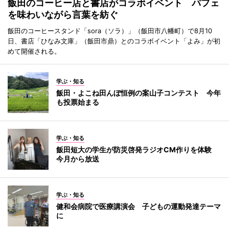
飯田のコーヒー店と書店がコラボイベント パフェ
を味わいながら言葉を紡ぐ
飯田のコーヒースタンド「sora（ソラ）」（飯田市八幡町）で8月10
日、書店「ひなみ文庫」（飯田市鼎）とのコラボイベント「よみ」が初
めて開催される。
学ぶ・知る
飯田・よこね田んぼ恒例の案山子コンテスト 今年
も投票始まる
学ぶ・知る
飯田短大の学生が防災啓発ラジオCM作りを体験
今月から放送
学ぶ・知る
健和会病院で医療講演会 子どもの運動発達テーマ
に