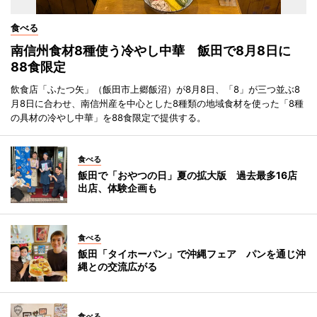
食べる
南信州食材8種使う冷やし中華 飯田で8月8日に
88食限定
飲食店「ふたつ矢」（飯田市上郷飯沼）が8月8日、「8」が三つ並ぶ8
月8日に合わせ、南信州産を中心とした8種類の地域食材を使った「8種
の具材の冷やし中華」を88食限定で提供する。
食べる
飯田で「おやつの日」夏の拡大版 過去最多16店
出店、体験企画も
食べる
飯田「タイホーパン」で沖縄フェア パンを通じ沖
縄との交流広がる
食べる