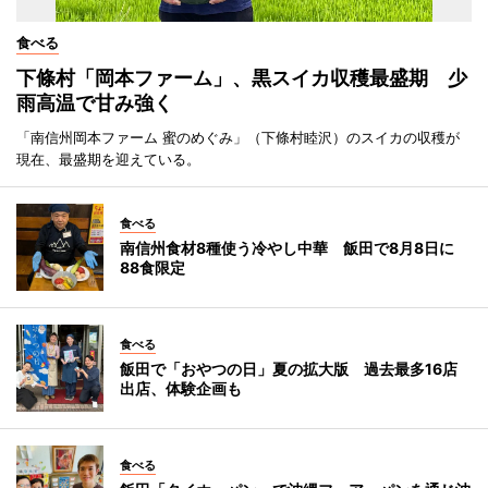
食べる
下條村「岡本ファーム」、黒スイカ収穫最盛期 少
雨高温で甘み強く
「南信州岡本ファーム 蜜のめぐみ」（下條村睦沢）のスイカの収穫が
現在、最盛期を迎えている。
食べる
南信州食材8種使う冷やし中華 飯田で8月8日に
88食限定
食べる
飯田で「おやつの日」夏の拡大版 過去最多16店
出店、体験企画も
食べる