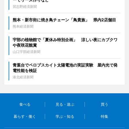
習志野経済新聞
熊本・新市街に焼き鳥チェーン「鳥貴族」 県内2店舗目
熊本経済新聞
宇部の植物館で「夏休み特別企画」 涼しい夜にカブクワ
や夜咲花観賞
山口宇部経済新聞
青葉台でペロブスカイト太陽電池の実証実験 屋内光で発
電性能を検証
港北経済新聞
食べる
見る・遊ぶ
買う
暮らす・働く
学ぶ・知る
特集