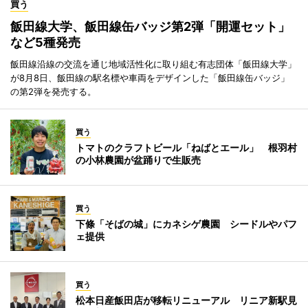
買う
飯田線大学、飯田線缶バッジ第2弾「開運セット」
など5種発売
飯田線沿線の交流を通じ地域活性化に取り組む有志団体「飯田線大学」
が8月8日、飯田線の駅名標や車両をデザインした「飯田線缶バッジ」
の第2弾を発売する。
買う
トマトのクラフトビール「ねばとエール」 根羽村
の小林農園が盆踊りで生販売
買う
下條「そばの城」にカネシゲ農園 シードルやパフ
ェ提供
買う
松本日産飯田店が移転リニューアル リニア新駅見