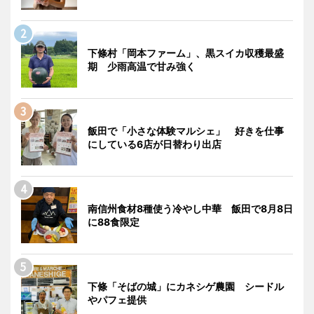
下條村「岡本ファーム」、黒スイカ収穫最盛
期 少雨高温で甘み強く
飯田で「小さな体験マルシェ」 好きを仕事
にしている6店が日替わり出店
南信州食材8種使う冷やし中華 飯田で8月8日
に88食限定
下條「そばの城」にカネシゲ農園 シードル
やパフェ提供