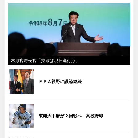
木原官房長官「拉致は現在進行形」
ＥＰＡ視野に議論継続
東海大甲府が２回戦へ 高校野球