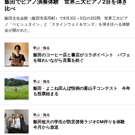
飯田でピアノ演奏体験 世界三大ピアノ2台を弾き
比べ
飯田文化会館（飯田市高羽町）で8月3日～5日の3日間、世界三大ピア
ノ「ベヒシュタイン」と「スタインウェイ＆サンズ」を弾き比べる体験
会が開かれた。
学ぶ・知る
飯田のコーヒー店と書店がコラボイベント パフェ
を味わいながら言葉を紡ぐ
学ぶ・知る
飯田・よこね田んぼ恒例の案山子コンテスト 今年
も投票始まる
学ぶ・知る
飯田短大の学生が防災啓発ラジオCM作りを体験
今月から放送