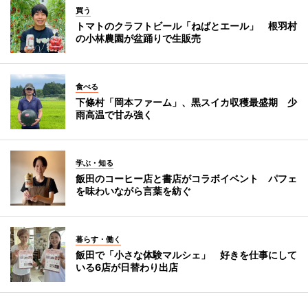
買う
トマトのクラフトビール「ねばとエール」 根羽村
の小林農園が盆踊りで生販売
食べる
下條村「岡本ファーム」、黒スイカ収穫最盛期 少
雨高温で甘み強く
学ぶ・知る
飯田のコーヒー店と書店がコラボイベント パフェ
を味わいながら言葉を紡ぐ
暮らす・働く
飯田で「小さな体験マルシェ」 好きを仕事にして
いる6店が日替わり出店