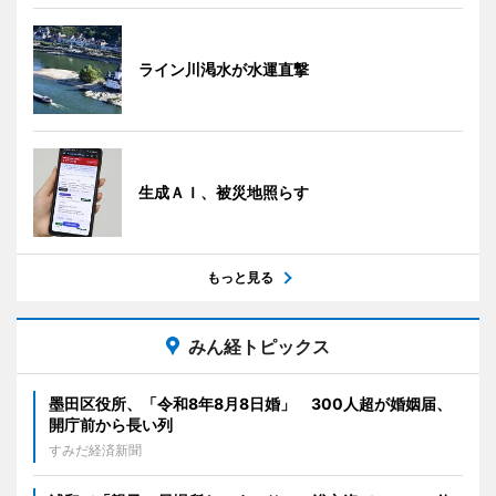
ライン川渇水が水運直撃
生成ＡＩ、被災地照らす
もっと見る
みん経トピックス
墨田区役所、「令和8年8月8日婚」 300人超が婚姻届、
開庁前から長い列
すみだ経済新聞