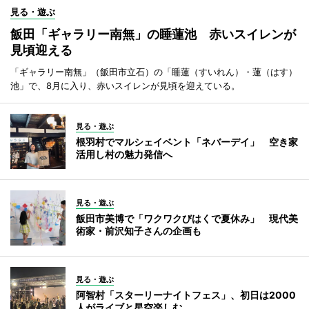
見る・遊ぶ
飯田「ギャラリー南無」の睡蓮池 赤いスイレンが
見頃迎える
「ギャラリー南無」（飯田市立石）の「睡蓮（すいれん）・蓮（はす）
池」で、8月に入り、赤いスイレンが見頃を迎えている。
見る・遊ぶ
根羽村でマルシェイベント「ネバーデイ」 空き家
活用し村の魅力発信へ
見る・遊ぶ
飯田市美博で「ワクワクびはくで夏休み」 現代美
術家・前沢知子さんの企画も
見る・遊ぶ
阿智村「スターリーナイトフェス」、初日は2000
人がライブと星空楽しむ