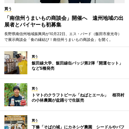
買う
「南信州うまいもの商談会」開催へ 遠州地域の出
展者とバイヤーも初募集
長野県南信州地域振興局が10月22日、エス・バード（飯田市座光寺）
で展示商談会「食の縁結び！南信州うまいもの商談会」を開く。
買う
飯田線大学、飯田線缶バッジ第2弾「開運セット」
など5種発売
買う
トマトのクラフトビール「ねばとエール」 根羽村
の小林農園が盆踊りで生販売
買う
下條「そばの城」にカネシゲ農園 シードルやパフ