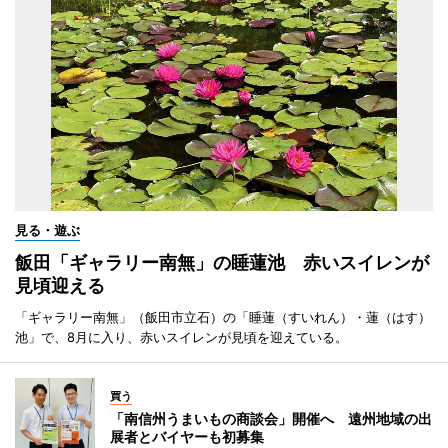
見る・遊ぶ
飯田「ギャラリー南無」の睡蓮池 赤いスイレンが
見頃迎える
「ギャラリー南無」（飯田市立石）の「睡蓮（すいれん）・蓮（はす）
池」で、8月に入り、赤いスイレンが見頃を迎えている。
買う
「南信州うまいもの商談会」開催へ 遠州地域の出
展者とバイヤーも初募集