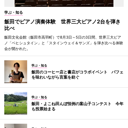
学ぶ・知る
飯田でピアノ演奏体験 世界三大ピアノ2台を弾き
比べ
飯田文化会館（飯田市高羽町）で8月3日～5日の3日間、世界三大ピア
ノ「ベヒシュタイン」と「スタインウェイ＆サンズ」を弾き比べる体験
会が開かれた。
学ぶ・知る
飯田のコーヒー店と書店がコラボイベント パフェ
を味わいながら言葉を紡ぐ
学ぶ・知る
飯田・よこね田んぼ恒例の案山子コンテスト 今年
も投票始まる