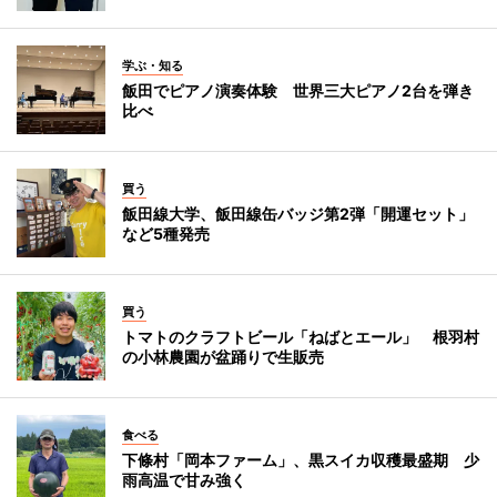
学ぶ・知る
飯田でピアノ演奏体験 世界三大ピアノ2台を弾き
比べ
買う
飯田線大学、飯田線缶バッジ第2弾「開運セット」
など5種発売
買う
トマトのクラフトビール「ねばとエール」 根羽村
の小林農園が盆踊りで生販売
食べる
下條村「岡本ファーム」、黒スイカ収穫最盛期 少
雨高温で甘み強く