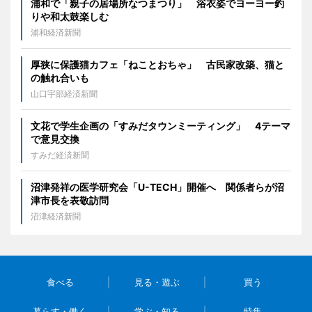
浦和で「親子の居場所なつまつり」 浴衣姿でヨーヨー釣
りや和太鼓楽しむ
浦和経済新聞
厚狭に保護猫カフェ「ねことおちゃ」 古民家改築、猫と
の触れ合いも
山口宇部経済新聞
文花で学生企画の「すみだタウンミーティング」 4テーマ
で意見交換
すみだ経済新聞
沼津発祥の医学研究会「U-TECH」開催へ 関係者らが沼
津市長を表敬訪問
沼津経済新聞
食べる
見る・遊ぶ
買う
暮らす・働く
学ぶ・知る
特集