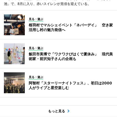
池」で、8月に入り、赤いスイレンが見頃を迎えている。
見る・遊ぶ
根羽村でマルシェイベント「ネバーデイ」 空き家
活用し村の魅力発信へ
見る・遊ぶ
飯田市美博で「ワクワクびはくで夏休み」 現代美
術家・前沢知子さんの企画も
見る・遊ぶ
阿智村「スターリーナイトフェス」、初日は2000
人がライブと星空楽しむ
もっと見る