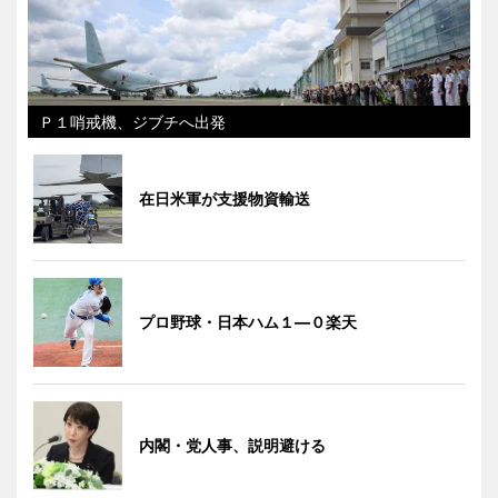
Ｐ１哨戒機、ジブチへ出発
在日米軍が支援物資輸送
プロ野球・日本ハム１―０楽天
内閣・党人事、説明避ける