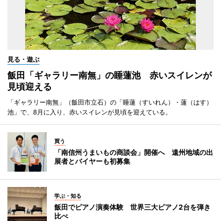
見る・遊ぶ
飯田「ギャラリー南無」の睡蓮池 赤いスイレンが
見頃迎える
「ギャラリー南無」（飯田市立石）の「睡蓮（すいれん）・蓮（はす）
池」で、8月に入り、赤いスイレンが見頃を迎えている。
買う
「南信州うまいもの商談会」開催へ 遠州地域の出
展者とバイヤーも初募集
学ぶ・知る
飯田でピアノ演奏体験 世界三大ピアノ2台を弾き
比べ