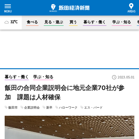
32°C
食べる
見る・遊ぶ
買う
暮らす・働く
学ぶ・知る
暮らす・働く
学ぶ・知る
2023.05.01
飯田の合同企業説明会に地元企業70社が参
加 課題は人材確保
飯田市
企業説明会
新卒
ハローワーク
エス・バード