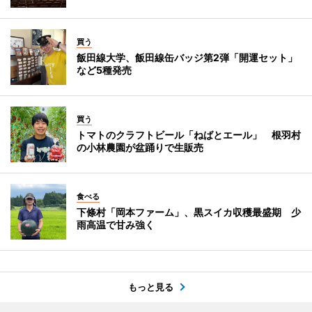
買う
飯田線大学、飯田線缶バッジ第2弾「開運セット」
など5種発売
買う
トマトのクラフトビール「ねばとエール」 根羽村
の小林農園が盆踊りで生販売
食べる
下條村「岡本ファーム」、黒スイカ収穫最盛期 少
雨高温で甘み強く
もっと見る