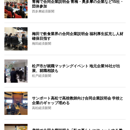
青梅で合同企業説明会 青梅・奥多摩の企業など15社・
団体参加
西多摩経済新聞
梅田で飲食業界の合同企業説明会 福利厚生拡充し人材
確保目指す
梅田経済新聞
松戸市が就職マッチングイベント 地元企業16社が出
展、就職相談も
松戸経済新聞
サンポート高松で高校教師向け合同企業説明会 学校と
企業のギャップ埋める
高松経済新聞