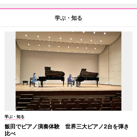
学ぶ・知る
学ぶ・知る
飯田でピアノ演奏体験 世界三大ピアノ2台を弾き
比べ