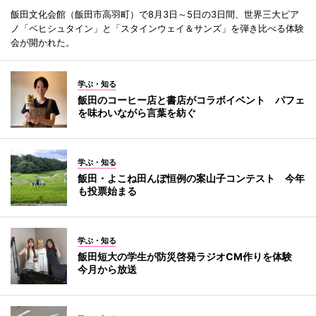
飯田文化会館（飯田市高羽町）で8月3日～5日の3日間、世界三大ピア
ノ「ベヒシュタイン」と「スタインウェイ＆サンズ」を弾き比べる体験
会が開かれた。
学ぶ・知る
飯田のコーヒー店と書店がコラボイベント パフェ
を味わいながら言葉を紡ぐ
学ぶ・知る
飯田・よこね田んぼ恒例の案山子コンテスト 今年
も投票始まる
学ぶ・知る
飯田短大の学生が防災啓発ラジオCM作りを体験
今月から放送