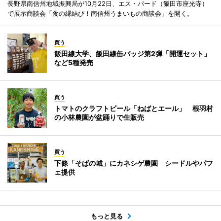
長野県南信州地域振興局が10月22日、エス・バード（飯田市座光寺）
で展示商談会「食の縁結び！南信州うまいもの商談会」を開く。
買う
飯田線大学、飯田線缶バッジ第2弾「開運セット」
など5種発売
買う
トマトのクラフトビール「ねばとエール」 根羽村
の小林農園が盆踊りで生販売
買う
下條「そばの城」にカネシゲ農園 シードルやパフ
ェ提供
もっと見る