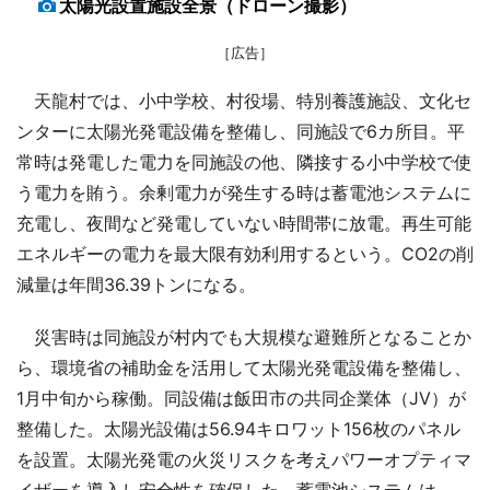
太陽光設置施設全景（ドローン撮影）
［広告］
天龍村では、小中学校、村役場、特別養護施設、文化セ
ンターに太陽光発電設備を整備し、同施設で6カ所目。平
常時は発電した電力を同施設の他、隣接する小中学校で使
う電力を賄う。余剰電力が発生する時は蓄電池システムに
充電し、夜間など発電していない時間帯に放電。再生可能
エネルギーの電力を最大限有効利用するという。CO2の削
減量は年間36.39トンになる。
災害時は同施設が村内でも大規模な避難所となることか
ら、環境省の補助金を活用して太陽光発電設備を整備し、
1月中旬から稼働。同設備は飯田市の共同企業体（JV）が
整備した。太陽光設備は56.94キロワット156枚のパネル
を設置。太陽光発電の火災リスクを考えパワーオプティマ
イザーを導入し安全性を確保した。蓄電池システムは、