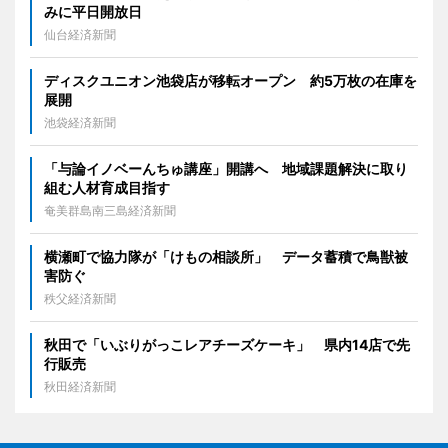
みに平日開放日
仙台経済新聞
ディスクユニオン池袋店が移転オープン 約5万枚の在庫を
展開
池袋経済新聞
「与論イノベーんちゅ講座」開講へ 地域課題解決に取り
組む人材育成目指す
奄美群島南三島経済新聞
横瀬町で協力隊が「けもの相談所」 データ蓄積で鳥獣被
害防ぐ
秩父経済新聞
秋田で「いぶりがっこレアチーズケーキ」 県内14店で先
行販売
秋田経済新聞