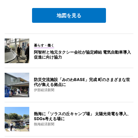
地図を見る
暮らす・働く
阿智村と地元タクシー会社が協定締結 電気自動車導入
促進に向け協力
防災交流施設「みのわBASE」完成 町のさまざまな世
代が集える拠点に
伊那経済新聞
熱海に「ソラスの丘キャンプ場」 太陽光発電を導入、
SDGs考える場に
熱海経済新聞