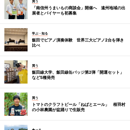
買う
「南信州うまいもの商談会」開催へ 遠州地域の出
展者とバイヤーも初募集
学ぶ・知る
飯田でピアノ演奏体験 世界三大ピアノ2台を弾き
比べ
買う
飯田線大学、飯田線缶バッジ第2弾「開運セット」
など5種発売
買う
トマトのクラフトビール「ねばとエール」 根羽村
の小林農園が盆踊りで生販売
食べる