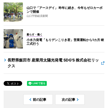
山口で「アースデイ」 昨年に続き、今年もゼロカーボ
ンで開催
山口宇部経済新聞
暮らす・働く
小水力発電「もりデンこりき君」営業運転から1カ月 竣
工式行う
長野県飯田市 産業用太陽光発電 SDG'S 株式会社リッ
クス
前の記事
次の記事