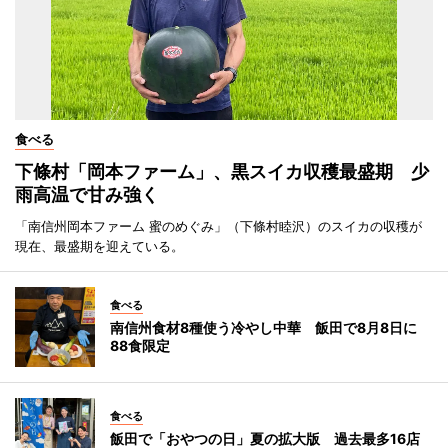
食べる
下條村「岡本ファーム」、黒スイカ収穫最盛期 少
雨高温で甘み強く
「南信州岡本ファーム 蜜のめぐみ」（下條村睦沢）のスイカの収穫が
現在、最盛期を迎えている。
食べる
南信州食材8種使う冷やし中華 飯田で8月8日に
88食限定
食べる
飯田で「おやつの日」夏の拡大版 過去最多16店