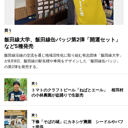
買う
飯田線大学、飯田線缶バッジ第2弾「開運セット」
など5種発売
飯田線沿線の交流を通じ地域活性化に取り組む有志団体「飯田線大学」
が8月8日、飯田線の駅名標や車両をデザインした「飯田線缶バッジ」
の第2弾を発売する。
買う
トマトのクラフトビール「ねばとエール」 根羽村
の小林農園が盆踊りで生販売
買う
下條「そばの城」にカネシゲ農園 シードルやパフ
ェ提供