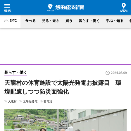
34°C
食べる
見る・遊ぶ
買う
暮らす・働く
学ぶ・知る
暮らす・働く
2024.05.09
天龍村の体育施設で太陽光発電お披露目 環
境配慮しつつ防災面強化
天龍村
太陽光発電
蓄電池