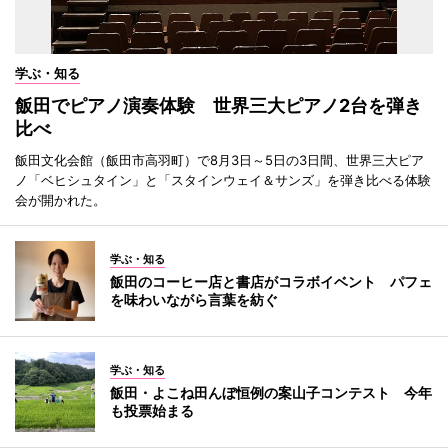
学ぶ・知る
飯田でピアノ演奏体験 世界三大ピアノ2台を弾き
比べ
飯田文化会館（飯田市高羽町）で8月3日～5日の3日間、世界三大ピア
ノ「ベヒシュタイン」と「スタインウェイ＆サンズ」を弾き比べる体験
会が開かれた。
学ぶ・知る
飯田のコーヒー店と書店がコラボイベント パフェ
を味わいながら言葉を紡ぐ
学ぶ・知る
飯田・よこね田んぼ恒例の案山子コンテスト 今年
も投票始まる