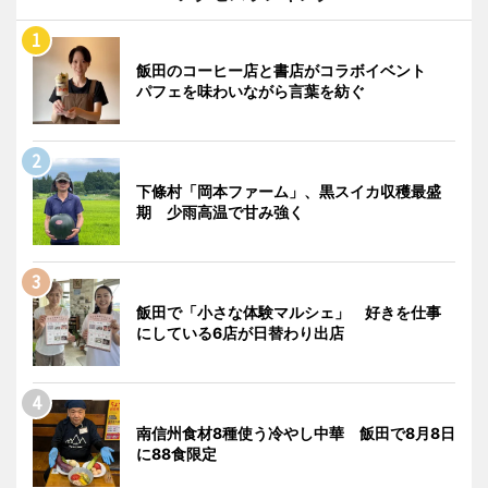
飯田のコーヒー店と書店がコラボイベント
パフェを味わいながら言葉を紡ぐ
下條村「岡本ファーム」、黒スイカ収穫最盛
期 少雨高温で甘み強く
飯田で「小さな体験マルシェ」 好きを仕事
にしている6店が日替わり出店
南信州食材8種使う冷やし中華 飯田で8月8日
に88食限定