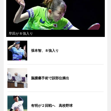
早田が８強入り
張本智、８強入り
脳腫瘍手術で誤部位摘出
有明が２回戦へ 高校野球