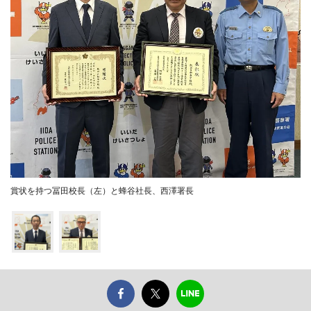
賞状を持つ冨田校長（左）と蜂谷社長、西澤署長