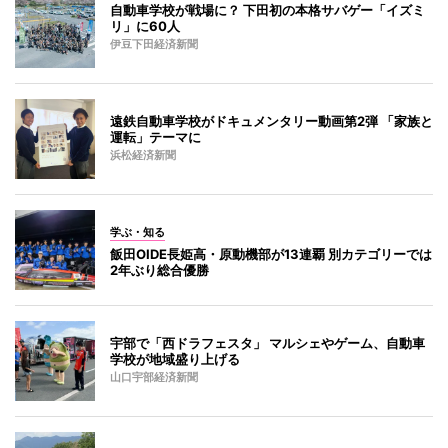
自動車学校が戦場に？ 下田初の本格サバゲー「イズミ
リ」に60人
伊豆下田経済新聞
遠鉄自動車学校がドキュメンタリー動画第2弾 「家族と
運転」テーマに
浜松経済新聞
学ぶ・知る
飯田OIDE長姫高・原動機部が13連覇 別カテゴリーでは
2年ぶり総合優勝
宇部で「西ドラフェスタ」 マルシェやゲーム、自動車
学校が地域盛り上げる
山口宇部経済新聞