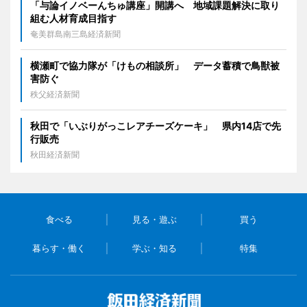
「与論イノベーんちゅ講座」開講へ 地域課題解決に取り
組む人材育成目指す
奄美群島南三島経済新聞
横瀬町で協力隊が「けもの相談所」 データ蓄積で鳥獣被
害防ぐ
秩父経済新聞
秋田で「いぶりがっこレアチーズケーキ」 県内14店で先
行販売
秋田経済新聞
食べる
見る・遊ぶ
買う
暮らす・働く
学ぶ・知る
特集