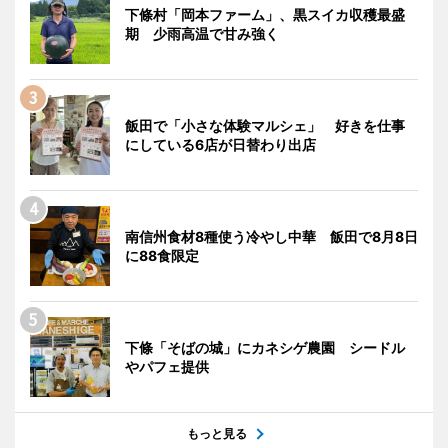
下條村「岡本ファーム」、黒スイカ収穫最盛
期 少雨高温で甘み強く
飯田で「小さな体験マルシェ」 好きを仕事
にしている6店が日替わり出店
南信州食材8種使う冷やし中華 飯田で8月8日
に88食限定
下條「そばの城」にカネシゲ農園 シードル
やパフェ提供
もっと見る