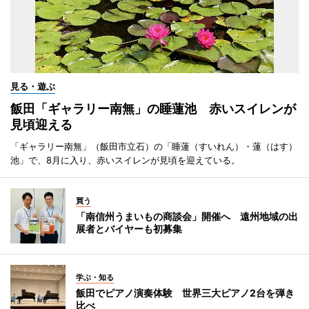
見る・遊ぶ
飯田「ギャラリー南無」の睡蓮池 赤いスイレンが
見頃迎える
「ギャラリー南無」（飯田市立石）の「睡蓮（すいれん）・蓮（はす）
池」で、8月に入り、赤いスイレンが見頃を迎えている。
買う
「南信州うまいもの商談会」開催へ 遠州地域の出
展者とバイヤーも初募集
学ぶ・知る
飯田でピアノ演奏体験 世界三大ピアノ2台を弾き
比べ