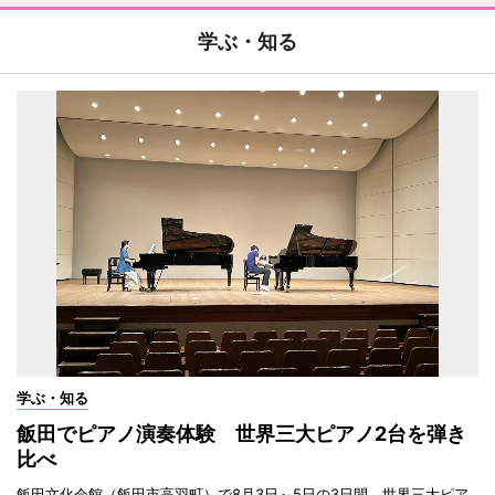
学ぶ・知る
学ぶ・知る
飯田でピアノ演奏体験 世界三大ピアノ2台を弾き
比べ
飯田文化会館（飯田市高羽町）で8月3日～5日の3日間、世界三大ピア