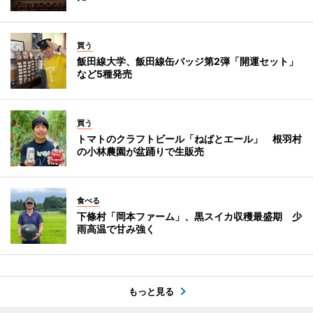
買う
飯田線大学、飯田線缶バッジ第2弾「開運セット」
など5種発売
買う
トマトのクラフトビール「ねばとエール」 根羽村
の小林農園が盆踊りで生販売
食べる
下條村「岡本ファーム」、黒スイカ収穫最盛期 少
雨高温で甘み強く
もっと見る