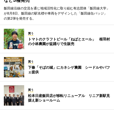
など5種発売
飯田線沿線の交流を通じ地域活性化に取り組む有志団体「飯田線大学」
が8月8日、飯田線の駅名標や車両をデザインした「飯田線缶バッジ」
の第2弾を発売する。
買う
トマトのクラフトビール「ねばとエール」 根羽村
の小林農園が盆踊りで生販売
買う
下條「そばの城」にカネシゲ農園 シードルやパフ
ェ提供
買う
松本日産飯田店が移転リニューアル リニア新駅見
据え新ショールーム