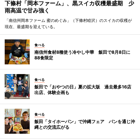
下條村「岡本ファーム」、黒スイカ収穫最盛期 少
雨高温で甘み強く
「南信州岡本ファーム 蜜のめぐみ」（下條村睦沢）のスイカの収穫が
現在、最盛期を迎えている。
食べる
南信州食材8種使う冷やし中華 飯田で8月8日に
88食限定
食べる
飯田で「おやつの日」夏の拡大版 過去最多16店
出店、体験企画も
食べる
飯田「タイホーパン」で沖縄フェア パンを通じ沖
縄との交流広がる